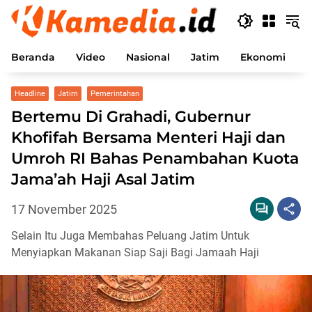
Langsung
ke
konten
Beranda
Video
Nasional
Jatim
Ekonomi
P
Headline
Jatim
Pemerintahan
Bertemu Di Grahadi, Gubernur
Khofifah Bersama Menteri Haji dan
Umroh RI Bahas Penambahan Kuota
Jama’ah Haji Asal Jatim
17 November 2025
Selain Itu Juga Membahas Peluang Jatim Untuk
Menyiapkan Makanan Siap Saji Bagi Jamaah Haji