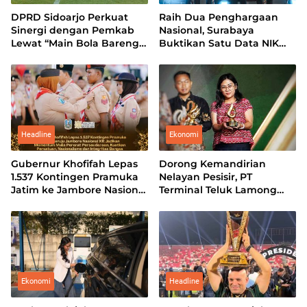
DPRD Sidoarjo Perkuat
Raih Dua Penghargaan
Sinergi dengan Pemkab
Nasional, Surabaya
Lewat “Main Bola Bareng”
Buktikan Satu Data NIK
di Gelora Delta
Pacu Pertumbuhan
Ekonomi
Headline
Ekonomi
Gubernur Khofifah Lepas
Dorong Kemandirian
1.537 Kontingen Pramuka
Nelayan Pesisir, PT
Jatim ke Jambore Nasional
Terminal Teluk Lamong
XII: Pererat Persaudaraan,
Sabet Gold TJSL & CSR
Perkuat Persatuan dan
Award 2026
Kobarkan Semangat
Nasionalisme
Ekonomi
Headline