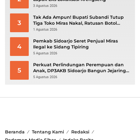
3 Agustus 2026
Tak Ada Ampun! Bupati Subandi Tutup
3
Tiga Toko Miras Nakal, Ratusan Botol
Disita
1 Agustus 2026
Pemkab Sidoarjo Seret Penjual Miras
4
Ilegal ke Sidang Tipiring
5 Agustus 2026
Perkuat Perlindungan Perempuan dan
5
Anak, DP3AKB Sidoarjo Bangun Jejaring
hingga Tingkat Desa
5 Agustus 2026
Beranda
Tentang Kami
Redaksi
Pedoman Media Siber
Indeks Berita