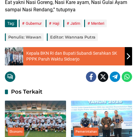
Eat yakni Nasi Goreng, Nasi Kare ayam, Nasi Gulai Ayam
sampai Nasi Rendang,” tutupnya
Tag:
Gubernur
Haji
Jatim
Menteri
Penulis: Wawan
Editor: Wannara Putra
Kepala BKN RI dan Bupati Subandi Serahkan SK
PPPK Paruh Waktu Sidoarjo
Pos Terkait
Ekonomi
Pemerintahan