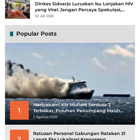
Dinkes Sidoarjo Luruskan Isu Lonjakan HIV
yang Viral: Jangan Percaya Spekulasi,
Penanganan Berbasis Data Terus
22 Juli 2026
Diperkuat
Popular Posts
Mencekam! KM Mutiara Sentosa 2
1
Terbakar, Puluhan Penumpang Masih
Bertahan Menunggu Evakuasi
2 Agustus 2026
Ratusan Personel Gabungan Ratakan 21
2
Lapak Eks Lokalisasi Krengseng