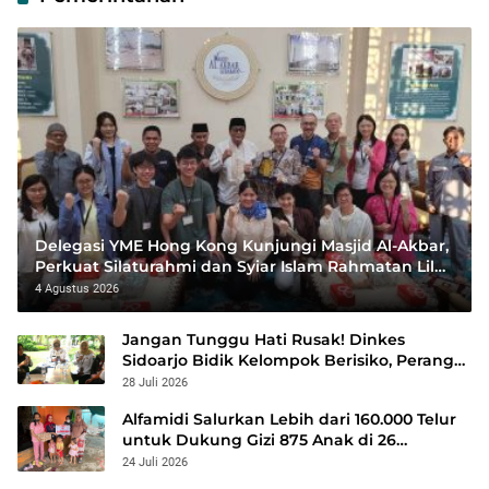
Delegasi YME Hong Kong Kunjungi Masjid Al-Akbar,
Perkuat Silaturahmi dan Syiar Islam Rahmatan Lil
‘Alamin
4 Agustus 2026
Jangan Tunggu Hati Rusak! Dinkes
Sidoarjo Bidik Kelompok Berisiko, Perang
Terbuka Lawan Hepatitis
28 Juli 2026
Alfamidi Salurkan Lebih dari 160.000 Telur
untuk Dukung Gizi 875 Anak di 26
Kabupaten/Kota
24 Juli 2026