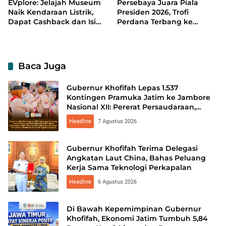
EVplore: Jelajah Museum
Persebaya Juara Piala
Naik Kendaraan Listrik,
Presiden 2026, Trofi
Dapat Cashback dan Isi
Perdana Terbang ke
Daya Sekaligus
Surabaya
Baca Juga
Gubernur Khofifah Lepas 1.537
Kontingen Pramuka Jatim ke Jambore
Nasional XII: Pererat Persaudaraan,
Perkuat Persatuan dan Kobarkan
Headline
7 Agustus 2026
Semangat Nasionalisme
Gubernur Khofifah Terima Delegasi
Angkatan Laut China, Bahas Peluang
Kerja Sama Teknologi Perkapalan
Headline
6 Agustus 2026
Di Bawah Kepemimpinan Gubernur
Khofifah, Ekonomi Jatim Tumbuh 5,84