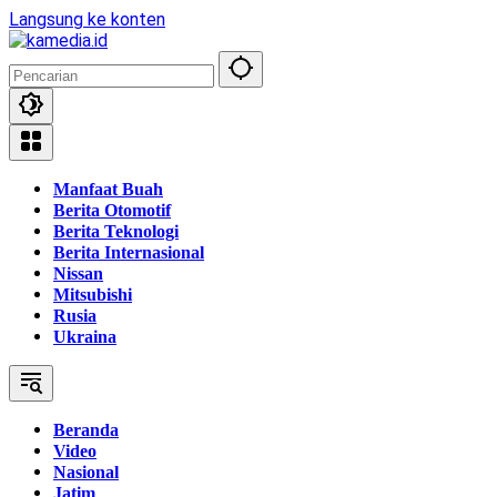
Langsung ke konten
Manfaat Buah
Berita Otomotif
Berita Teknologi
Berita Internasional
Nissan
Mitsubishi
Rusia
Ukraina
Beranda
Video
Nasional
Jatim