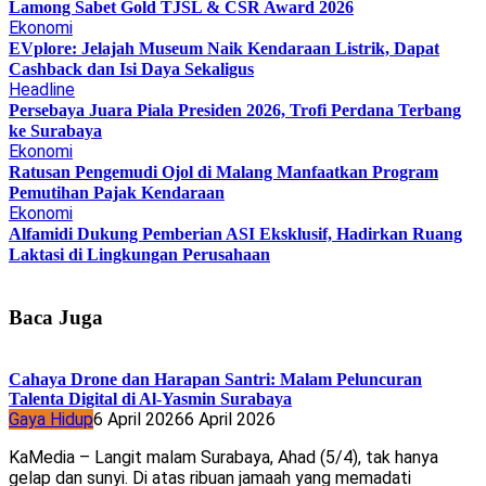
Lamong Sabet Gold TJSL & CSR Award 2026
Ekonomi
EVplore: Jelajah Museum Naik Kendaraan Listrik, Dapat
Cashback dan Isi Daya Sekaligus
Headline
Persebaya Juara Piala Presiden 2026, Trofi Perdana Terbang
ke Surabaya
Ekonomi
Ratusan Pengemudi Ojol di Malang Manfaatkan Program
Pemutihan Pajak Kendaraan
Ekonomi
Alfamidi Dukung Pemberian ASI Eksklusif, Hadirkan Ruang
Laktasi di Lingkungan Perusahaan
Baca Juga
Cahaya Drone dan Harapan Santri: Malam Peluncuran
Talenta Digital di Al-Yasmin Surabaya
Gaya Hidup
6 April 2026
6 April 2026
KaMedia – Langit malam Surabaya, Ahad (5/4), tak hanya
gelap dan sunyi. Di atas ribuan jamaah yang memadati