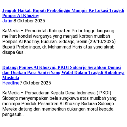
Jenguk Haikal, Bupati Probolinggo Mampir Ke Lokasi Tragedi
Ponpes Al-Khoziny
Jatim
8 Oktober 2025
KaMedia – Pemerintah Kabupaten Probolinggo langsung
melihat kondisi warganya yang menjadi korban musibah
Ponpes Al Khoziny, Buduran, Sidoarjo, Senin (29/10/2025).
Bupati Probolinggo, dr. Mohammad Haris atau yang akrab
disapa Gus…
Datangi Ponpes Al Khozyni, PKDI Sidoarjo Serahkan Donasi
dan Doakan Para Santri Yang Wafat Dalam Tragedi Robohnya
Mushola
Headline
7 Oktober 2025
KaMedia – Persaudaran Kepala Desa Indonesia ( PKDI)
Sidoarjo menyampaikan bela sungkawa atas musibah yang
menimpa Pondok Pesantren Al Khoziny Buduran Sidoarjo.
Mereka datang dan memberikan dukungan moral kepada
pengasuh…