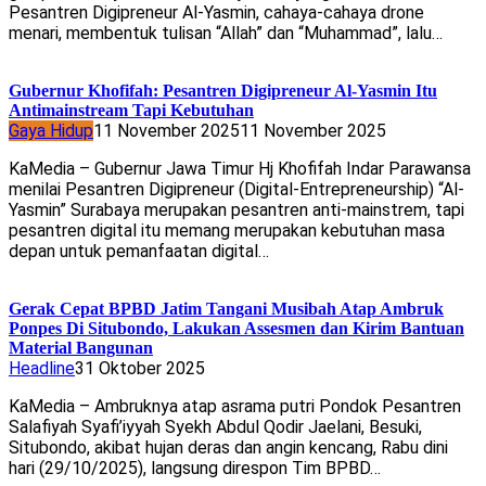
Pesantren Digipreneur Al-Yasmin, cahaya-cahaya drone
menari, membentuk tulisan “Allah” dan “Muhammad”, lalu…
Gubernur Khofifah: Pesantren Digipreneur Al-Yasmin Itu
Antimainstream Tapi Kebutuhan
Gaya Hidup
11 November 2025
11 November 2025
KaMedia – Gubernur Jawa Timur Hj Khofifah Indar Parawansa
menilai Pesantren Digipreneur (Digital-Entrepreneurship) “Al-
Yasmin” Surabaya merupakan pesantren anti-mainstrem, tapi
pesantren digital itu memang merupakan kebutuhan masa
depan untuk pemanfaatan digital…
Gerak Cepat BPBD Jatim Tangani Musibah Atap Ambruk
Ponpes Di Situbondo, Lakukan Assesmen dan Kirim Bantuan
Material Bangunan
Headline
31 Oktober 2025
KaMedia – Ambruknya atap asrama putri Pondok Pesantren
Salafiyah Syafi’iyyah Syekh Abdul Qodir Jaelani, Besuki,
Situbondo, akibat hujan deras dan angin kencang, Rabu dini
hari (29/10/2025), langsung direspon Tim BPBD…