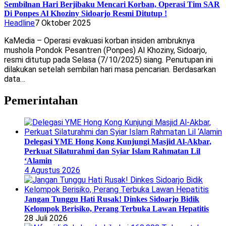
Sembilnan Hari Berjibaku Mencari Korban, Operasi Tim SAR
Di Ponpes Al Khoziny Sidoarjo Resmi Ditutup !
Headline
7 Oktober 2025
KaMedia – Operasi evakuasi korban insiden ambruknya
mushola Pondok Pesantren (Ponpes) Al Khoziny, Sidoarjo,
resmi ditutup pada Selasa (7/10/2025) siang. Penutupan ini
dilakukan setelah sembilan hari masa pencarian. Berdasarkan
data…
Pemerintahan
Delegasi YME Hong Kong Kunjungi Masjid Al-Akbar,
Perkuat Silaturahmi dan Syiar Islam Rahmatan Lil
‘Alamin
4 Agustus 2026
Jangan Tunggu Hati Rusak! Dinkes Sidoarjo Bidik
Kelompok Berisiko, Perang Terbuka Lawan Hepatitis
28 Juli 2026