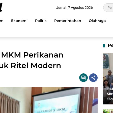
Jumat, 7 Agustus 2026
im
Ekonomi
Politik
Pemerintahan
Olahraga
P
 UMKM Perikanan
k Ritel Modern
Del
Mas
dan
4 Ag