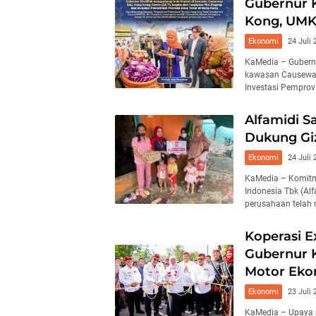
Gubernur 
Kong, UMK
Ekonomi
24 Juli 
KaMedia – Gubernu
kawasan Causeway
Investasi Pemprov
Alfamidi S
Dukung Giz
Ekonomi
24 Juli 
KaMedia – Komitm
Indonesia Tbk (Alf
perusahaan telah m
Koperasi E
Gubernur K
Motor Eko
Ekonomi
23 Juli 
KaMedia – Upaya 