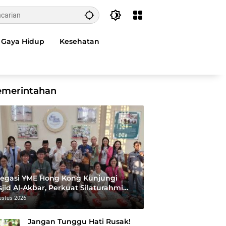
Gaya Hidup
Kesehatan
emerintahan
egasi YME Hong Kong Kunjungi
jid Al-Akbar, Perkuat Silaturahmi
 Syiar Islam Rahmatan Lil ‘Alamin
ustus 2026
Jangan Tunggu Hati Rusak!