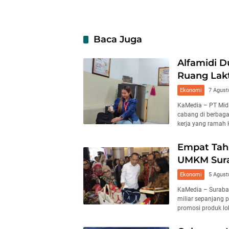
Kendaraan
Lingku
Baca Juga
Alfamidi D
Ruang Lakt
Ekonomi
7 Agust
KaMedia – PT Midi
cabang di berbaga
kerja yang ramah k
Empat Tahu
UMKM Sura
Ekonomi
5 Agust
KaMedia – Surabay
miliar sepanjang 
promosi produk lo