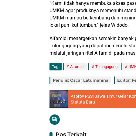
“Kami tidak hanya membuka akses pasar
UMKM agar produknya memenuhi standar 
UMKM mampu berkembang dan meningk
lokal pun ikut tumbuh,” jelas Widodo.
Alfamidi menargetkan semakin banyak
Tulungagung yang dapat memenuhi stan
melalui jaringan ritel Alfamidi pada m
Tag:
Alfamidi
Tulungagung
UM
Penulis: Oscar Latumahina
Editor: 
Asprov PSSI Jawa Timur Gelar Ko
Statuta Baru
Pos Terkait