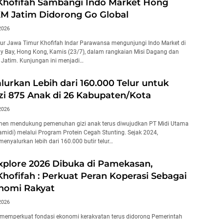
Khofifah Sambangi Indo Market Hong
M Jatim Didorong Go Global
2026
r Jawa Timur Khofifah Indar Parawansa mengunjungi Indo Market di
 Bay, Hong Kong, Kamis (23/7), dalam rangkaian Misi Dagang dan
 Jatim. Kunjungan ini menjadi…
alurkan Lebih dari 160.000 Telur untuk
i 875 Anak di 26 Kabupaten/Kota
2026
en mendukung pemenuhan gizi anak terus diwujudkan PT Midi Utama
amidi) melalui Program Protein Cegah Stunting. Sejak 2024,
enyalurkan lebih dari 160.000 butir telur…
xplore 2026 Dibuka di Pamekasan,
hofifah : Perkuat Peran Koperasi Sebagai
nomi Rakyat
2026
memperkuat fondasi ekonomi kerakyatan terus didorong Pemerintah