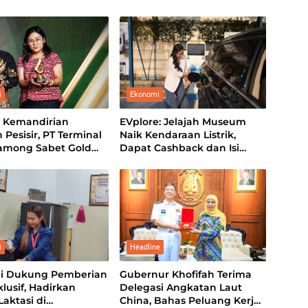
i
Ekonomi
 Kemandirian
EVplore: Jelajah Museum
 Pesisir, PT Terminal
Naik Kendaraan Listrik,
Lamong Sabet Gold
Dapat Cashback dan Isi
 CSR Award 2026
Daya Sekaligus
i
Headline
di Dukung Pemberian
Gubernur Khofifah Terima
klusif, Hadirkan
Delegasi Angkatan Laut
aktasi di
China, Bahas Peluang Kerja