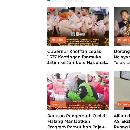
Headline
Ekonom
Gubernur Khofifah Lepas
Dorong
1.537 Kontingen Pramuka
Nelayan
Jatim ke Jambore Nasional
Teluk 
XII: Pererat Persaudaraan,
TJSL &
Perkuat Persatuan dan
Kobarkan Semangat
Nasionalisme
Ekonomi
Ekonom
Ratusan Pengemudi Ojol di
Alfami
Malang Manfaatkan
ASI Eks
Program Pemutihan Pajak
Ruang L