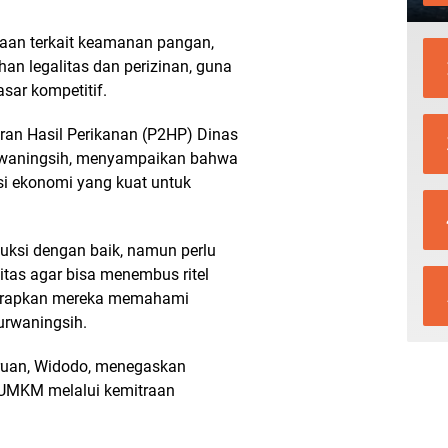
naan terkait keamanan pangan,
n legalitas dan perizinan, guna
sar kompetitif.
an Hasil Perikanan (P2HP) Dinas
rwaningsih, menyampaikan bahwa
i ekonomi yang kuat untuk
si dengan baik, namun perlu
itas agar bisa menembus ritel
harapkan mereka memahami
Purwaningsih.
ruan, Widodo, menegaskan
UMKM melalui kemitraan