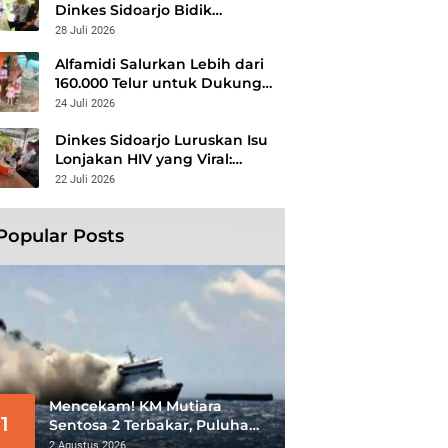
Dinkes Sidoarjo Bidik
Kelompok Berisiko, Perang
28 Juli 2026
Terbuka Lawan Hepatitis
Alfamidi Salurkan Lebih dari
160.000 Telur untuk Dukung
Gizi 875 Anak di 26
24 Juli 2026
Kabupaten/Kota
Dinkes Sidoarjo Luruskan Isu
Lonjakan HIV yang Viral:
Jangan Percaya Spekulasi,
22 Juli 2026
Penanganan Berbasis Data
Terus Diperkuat
Popular Posts
Mencekam! KM Mutiara
1
Sentosa 2 Terbakar, Puluhan
Penumpang Masih Bertahan
2 Agustus 2026