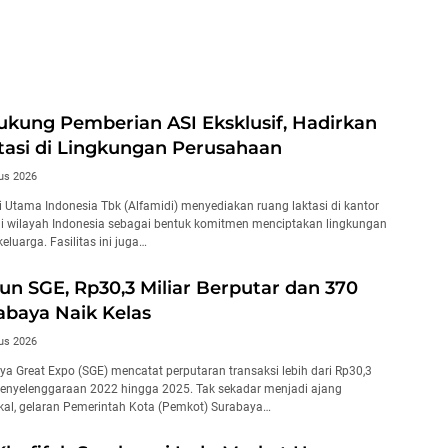
ngan Perusahaan
Sama Teknologi Perkapalan
ukung Pemberian ASI Eksklusif, Hadirkan
asi di Lingkungan Perusahaan
us 2026
 Utama Indonesia Tbk (Alfamidi) menyediakan ruang laktasi di kantor
i wilayah Indonesia sebagai bentuk komitmen menciptakan lingkungan
eluarga. Fasilitas ini juga…
n SGE, Rp30,3 Miliar Berputar dan 370
baya Naik Kelas
us 2026
a Great Expo (SGE) mencatat perputaran transaksi lebih dari Rp30,3
penyelenggaraan 2022 hingga 2025. Tak sekadar menjadi ajang
kal, gelaran Pemerintah Kota (Pemkot) Surabaya…