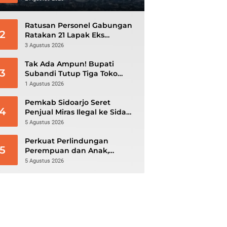
Menunggu Evakuasi
Ratusan Personel Gabungan
2
Ratakan 21 Lapak Eks
Lokalisasi Krengseng
3 Agustus 2026
Tak Ada Ampun! Bupati
3
Subandi Tutup Tiga Toko
Miras Nakal, Ratusan Botol
1 Agustus 2026
Disita
Pemkab Sidoarjo Seret
4
Penjual Miras Ilegal ke Sidang
Tipiring
5 Agustus 2026
Perkuat Perlindungan
5
Perempuan dan Anak,
DP3AKB Sidoarjo Bangun
5 Agustus 2026
Jejaring hingga Tingkat Desa