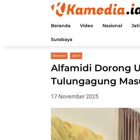
Langsung
ke
konten
Beranda
Video
Nasional
Jat
Surabaya
Ekonomi
Jatim
Alfamidi Dorong
Tulungagung Masu
17 November 2025