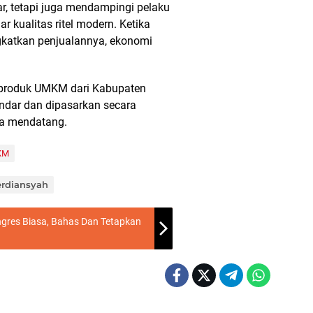
, tetapi juga mendampingi pelaku
kualitas ritel modern. Ketika
atkan penjualannya, ekonomi
 produk UMKM dari Kabupaten
dar dan dipasarkan secara
asa mendatang.
KM
Ferdiansyah
ngres Biasa, Bahas Dan Tetapkan