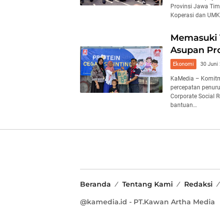
Provinsi Jawa Tim
Koperasi dan UMK
Memasuki T
Asupan Pro
Ekonomi
30 Juni
KaMedia – Komitm
percepatan penuru
Corporate Social 
bantuan…
Beranda
Tentang Kami
Redaksi
@kamedia.id - PT.Kawan Artha Media