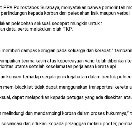
i Unit PPA Polrestabes Surabaya, menyatakan bahwa pemerintah m
 perlindungan kepada korban dari pelecehan fisik maupun verbal.
ndakan pelecehan seksual, secepat mungkin untuk :
an data, serta melakukan olah TKP;
mun memberi dampak kerugian pada keluarga dan kerabat,” tambahn
aikan terima kasih atas kepercayaan yang telah diberikan terh
oritas utama setelah keselamatan perjalanan kereta api.
an konsen terhadap segala jenis kejahatan dalam bentuk pelece
 mem-blacklist tidak dapat menggunakan transportasi kereta ap
sual, dapat melaporkan kepada petugas yang ada disekitar, ata
 melindungi dan mendampingi korban dalam proses hukumnya,” t
 sosialisasi dan edukasi kepada pelanggan melalui poster, pemb