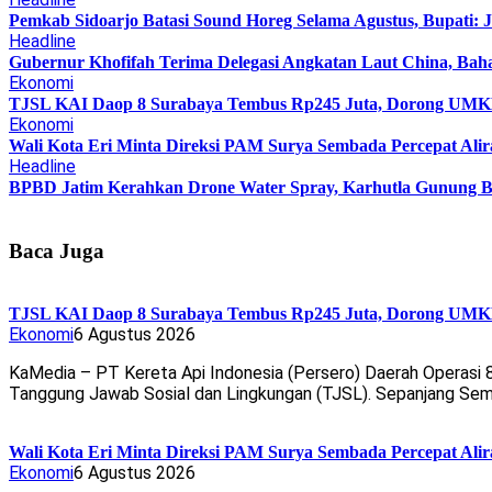
Pemkab Sidoarjo Batasi Sound Horeg Selama Agustus, Bupati: 
Headline
Gubernur Khofifah Terima Delegasi Angkatan Laut China, Bah
Ekonomi
TJSL KAI Daop 8 Surabaya Tembus Rp245 Juta, Dorong UMKM 
Ekonomi
Wali Kota Eri Minta Direksi PAM Surya Sembada Percepat Alir
Headline
BPBD Jatim Kerahkan Drone Water Spray, Karhutla Gunung B
Baca Juga
TJSL KAI Daop 8 Surabaya Tembus Rp245 Juta, Dorong UMKM 
Ekonomi
6 Agustus 2026
KaMedia – PT Kereta Api Indonesia (Persero) Daerah Operasi
Tanggung Jawab Sosial dan Lingkungan (TJSL). Sepanjang Se
Wali Kota Eri Minta Direksi PAM Surya Sembada Percepat Alir
Ekonomi
6 Agustus 2026