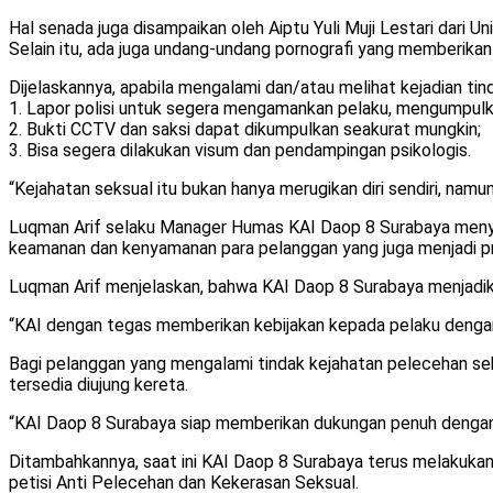
Hal senada juga disampaikan oleh Aiptu Yuli Muji Lestari dar
Selain itu, ada juga undang-undang pornografi yang memberikan
Dijelaskannya, apabila mengalami dan/atau melihat kejadian ti
1. Lapor polisi untuk segera mengamankan pelaku, mengumpulk
2. Bukti CCTV dan saksi dapat dikumpulkan seakurat mungkin;
3. Bisa segera dilakukan visum dan pendampingan psikologis.
“Kejahatan seksual itu bukan hanya merugikan diri sendiri, na
Luqman Arif selaku Manager Humas KAI Daop 8 Surabaya menyamp
keamanan dan kenyamanan para pelanggan yang juga menjadi pri
Luqman Arif menjelaskan, bahwa KAI Daop 8 Surabaya menjadik
“KAI dengan tegas memberikan kebijakan kepada pelaku dengan
Bagi pelanggan yang mengalami tindak kejahatan pelecehan sek
tersedia diujung kereta.
“KAI Daop 8 Surabaya siap memberikan dukungan penuh dengan
Ditambahkannya, saat ini KAI Daop 8 Surabaya terus melakukan
petisi Anti Pelecehan dan Kekerasan Seksual.