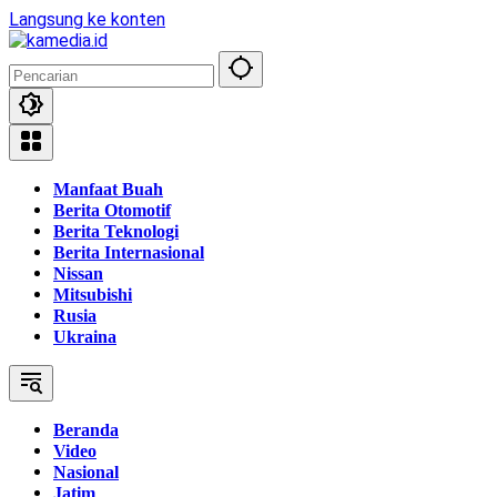
Langsung ke konten
Manfaat Buah
Berita Otomotif
Berita Teknologi
Berita Internasional
Nissan
Mitsubishi
Rusia
Ukraina
Beranda
Video
Nasional
Jatim