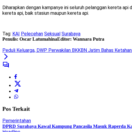
Diharapkan dengan kampanye ini seluruh pelanggan kereta api d
kereta api, baik stasiun maupun kereta api.
Tag:
KAI
Pelecehan
Seksual
Surabaya
Penulis: Oscar Latumahina
Editor: Wannara Putra
Peduli Keluarga, DWP Perwakilan BKKBN Jatim Bahas Ketahan
Pos Terkait
Pemerintahan
DPRD Surabaya Kawal Kampung Pancasila Masuk Raperda K
Headline