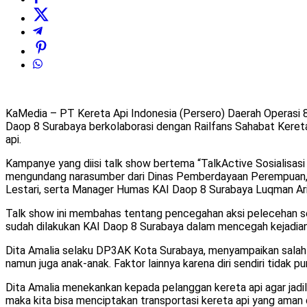
KaMedia – PT Kereta Api Indonesia (Persero) Daerah Operasi 8
Daop 8 Surabaya berkolaborasi dengan Railfans Sahabat Keret
api.
Kampanye yang diisi talk show bertema “TalkActive Sosialisasi
mengundang narasumber dari Dinas Pemberdayaan Perempuan, P
Lestari, serta Manager Humas KAI Daop 8 Surabaya Luqman Ari
Talk show ini membahas tentang pencegahan aksi pelecehan seks
sudah dilakukan KAI Daop 8 Surabaya dalam mencegah kejadian 
Dita Amalia selaku DP3AK Kota Surabaya, menyampaikan salah s
namun juga anak-anak. Faktor lainnya karena diri sendiri tidak p
Dita Amalia menekankan kepada pelanggan kereta api agar jadila
maka kita bisa menciptakan transportasi kereta api yang aman