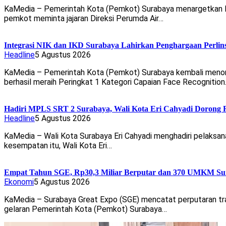
KaMedia – Pemerintah Kota (Pemkot) Surabaya menargetkan laya
pemkot meminta jajaran Direksi Perumda Air…
Integrasi NIK dan IKD Surabaya Lahirkan Penghargaan Perlin
Headline
5 Agustus 2026
KaMedia – Pemerintah Kota (Pemkot) Surabaya kembali menorehk
berhasil meraih Peringkat 1 Kategori Capaian Face Recognitio
Hadiri MPLS SRT 2 Surabaya, Wali Kota Eri Cahyadi Dorong R
Headline
5 Agustus 2026
KaMedia – Wali Kota Surabaya Eri Cahyadi menghadiri pelaksan
kesempatan itu, Wali Kota Eri…
Empat Tahun SGE, Rp30,3 Miliar Berputar dan 370 UMKM Sur
Ekonomi
5 Agustus 2026
KaMedia – Surabaya Great Expo (SGE) mencatat perputaran tran
gelaran Pemerintah Kota (Pemkot) Surabaya…