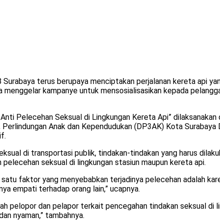
 Surabaya terus berupaya menciptakan perjalanan kereta api ya
a menggelar kampanye untuk mensosialisasikan kepada pelanggan
 Anti Pelecehan Seksual di Lingkungan Kereta Api” dilaksanakan 
erlindungan Anak dan Kependudukan (DP3AK) Kota Surabaya Dit
f.
ual di transportasi publik, tindakan-tindakan yang harus dilaku
pelecehan seksual di lingkungan stasiun maupun kereta api.
atu faktor yang menyebabkan terjadinya pelecehan adalah karen
unya empati terhadap orang lain,” ucapnya.
h pelopor dan pelapor terkait pencegahan tindakan seksual di lin
 dan nyaman,” tambahnya.