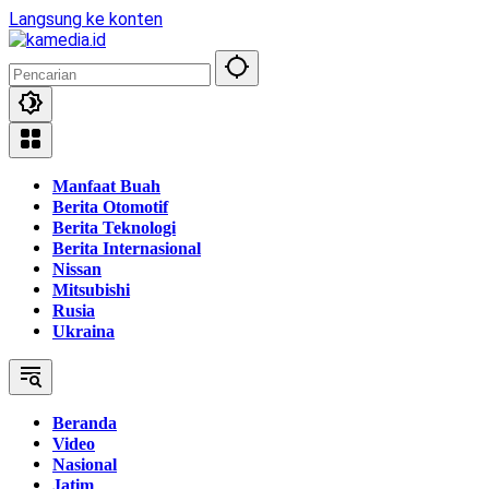
Langsung ke konten
Manfaat Buah
Berita Otomotif
Berita Teknologi
Berita Internasional
Nissan
Mitsubishi
Rusia
Ukraina
Beranda
Video
Nasional
Jatim