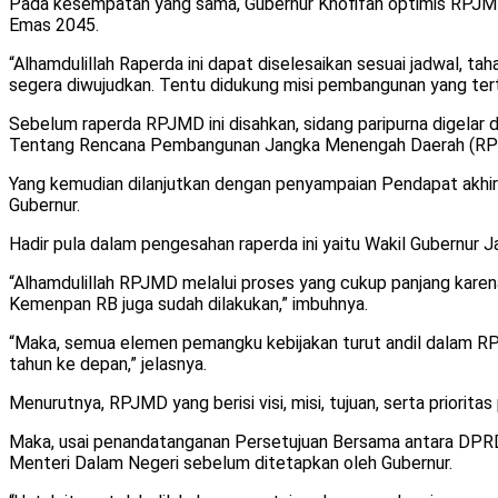
Pada kesempatan yang sama, Gubernur Khofifah optimis RPJMD
Emas 2045.
“Alhamdulillah Raperda ini dapat diselesaikan sesuai jadwal, t
segera diwujudkan. Tentu didukung misi pembangunan yang tert
Sebelum raperda RPJMD ini disahkan, sidang paripurna digel
Tentang Rencana Pembangunan Jangka Menengah Daerah (RPM
Yang kemudian dilanjutkan dengan penyampaian Pendapat akh
Gubernur.
Hadir pula dalam pengesahan raperda ini yaitu Wakil Gubernur
“Alhamdulillah RPJMD melalui proses yang cukup panjang karena 
Kemenpan RB juga sudah dilakukan,” imbuhnya.
“Maka, semua elemen pemangku kebijakan turut andil dalam RPJ
tahun ke depan,” jelasnya.
Menurutnya, RPJMD yang berisi visi, misi, tujuan, serta pri
Maka, usai penandatanganan Persetujuan Bersama antara DPRD 
Menteri Dalam Negeri sebelum ditetapkan oleh Gubernur.