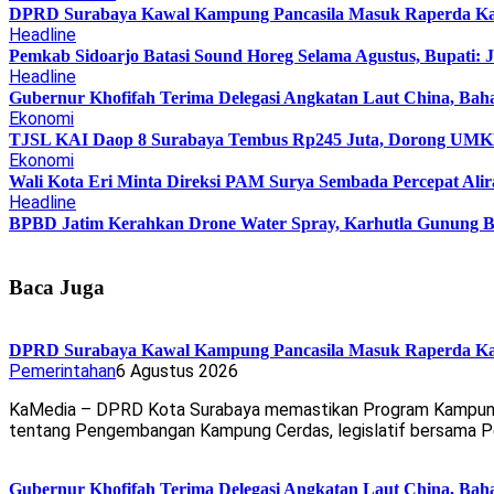
DPRD Surabaya Kawal Kampung Pancasila Masuk Raperda K
Headline
Pemkab Sidoarjo Batasi Sound Horeg Selama Agustus, Bupati: 
Headline
Gubernur Khofifah Terima Delegasi Angkatan Laut China, Bah
Ekonomi
TJSL KAI Daop 8 Surabaya Tembus Rp245 Juta, Dorong UMKM 
Ekonomi
Wali Kota Eri Minta Direksi PAM Surya Sembada Percepat Alir
Headline
BPBD Jatim Kerahkan Drone Water Spray, Karhutla Gunung B
Baca Juga
DPRD Surabaya Kawal Kampung Pancasila Masuk Raperda K
Pemerintahan
6 Agustus 2026
KaMedia – DPRD Kota Surabaya memastikan Program Kampung Pa
tentang Pengembangan Kampung Cerdas, legislatif bersama 
Gubernur Khofifah Terima Delegasi Angkatan Laut China, Bah