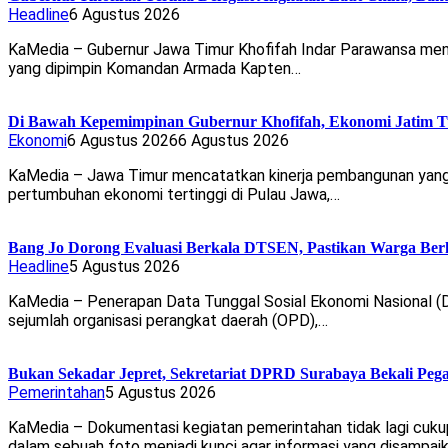
Headline
6 Agustus 2026
KaMedia – Gubernur Jawa Timur Khofifah Indar Parawansa men
yang dipimpin Komandan Armada Kapten…
Di Bawah Kepemimpinan Gubernur Khofifah, Ekonomi Jatim T
Ekonomi
6 Agustus 2026
6 Agustus 2026
KaMedia – Jawa Timur mencatatkan kinerja pembangunan yang s
pertumbuhan ekonomi tertinggi di Pulau Jawa,…
Bang Jo Dorong Evaluasi Berkala DTSEN, Pastikan Warga Ber
Headline
5 Agustus 2026
KaMedia – Penerapan Data Tunggal Sosial Ekonomi Nasional (D
sejumlah organisasi perangkat daerah (OPD),…
Bukan Sekadar Jepret, Sekretariat DPRD Surabaya Bekali Pega
Pemerintahan
5 Agustus 2026
KaMedia – Dokumentasi kegiatan pemerintahan tidak lagi cu
dalam sebuah foto menjadi kunci agar informasi yang disampai