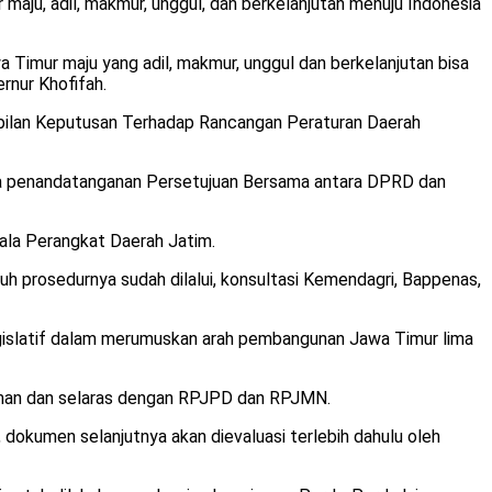
u, adil, makmur, unggul, dan berkelanjutan menuju Indonesia
a Timur maju yang adil, makmur, unggul dan berkelanjutan bisa
rnur Khofifah.
mbilan Keputusan Terhadap Rancangan Peraturan Daerah
ta penandatanganan Persetujuan Bersama antara DPRD dan
pala Perangkat Daerah Jatim.
uh prosedurnya sudah dilalui, konsultasi Kemendagri, Bappenas,
egislatif dalam merumuskan arah pembangunan Jawa Timur lima
edoman dan selaras dengan RPJPD dan RPJMN.
okumen selanjutnya akan dievaluasi terlebih dahulu oleh