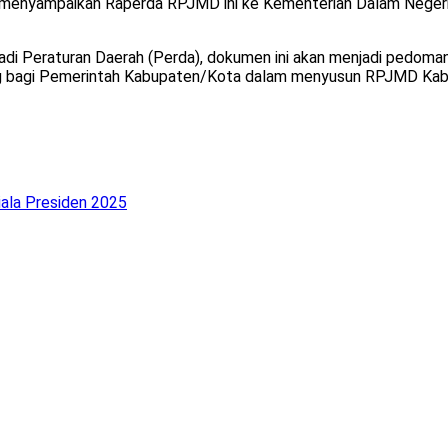
a menyampaikan Raperda RPJMD ini ke Kementerian Dalam Negeri 
di Peraturan Daerah (Perda), dokumen ini akan menjadi pedoman
ting bagi Pemerintah Kabupaten/Kota dalam menyusun RPJMD Ka
iala Presiden 2025