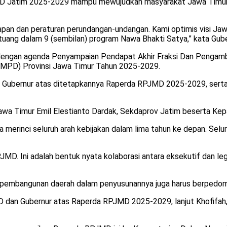
 Jatim 2025-2029 mampu mewujudkan masyarakat Jawa Timur maj
ahapan dan peraturan perundangan-undangan. Kami optimis visi Jaw
uang dalam 9 (sembilan) program Nawa Bhakti Satya,” kata Gube
ar dengan agenda Penyampaian Pendapat Akhir Fraksi Dan Penga
PD) Provinsi Jawa Timur Tahun 2025-2029.
ir Gubernur atas ditetapkannya Raperda RPJMD 2025-2029, ser
 Jawa Timur Emil Elestianto Dardak, Sekdaprov Jatim beserta Ke
merinci seluruh arah kebijakan dalam lima tahun ke depan. Selur
MD. Ini adalah bentuk nyata kolaborasi antara eksekutif dan l
oritas pembangunan daerah dalam penyusunannya juga harus berp
dan Gubernur atas Raperda RPJMD 2025-2029, lanjut Khofifah, d