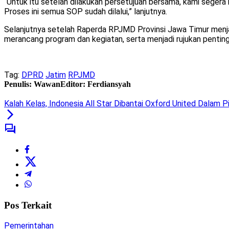
“Untuk itu setelah dilakukan persetujuan bersama, kami seger
Proses ini semua SOP sudah dilalui,” lanjutnya.
Selanjutnya setelah Raperda RPJMD Provinsi Jawa Timur menja
merancang program dan kegiatan, serta menjadi rujukan pen
Tag:
DPRD
Jatim
RPJMD
Penulis: Wawan
Editor: Ferdiansyah
Kalah Kelas, Indonesia All Star Dibantai Oxford United Dalam P
Pos Terkait
Pemerintahan