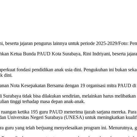
 beserta jajaran pengurus lainnya untuk periode 2025-2029/Foto: Pe
hkan Ketua Bunda PAUD Kota Surabaya, Rini Indriyani, beserta jajar
perkuat fondasi pendidikan anak usia dini. Pengukuhan ini bukan sek
k dini.
ganan Nota Kesepakatan Bersama dengan 19 organisasi mitra PAUD di
urabaya tidak bisa dilakukan sendirian, melainkan harus melibatkan be
ulian tinggi terhadap masa depan anak-anak.
ruangan ketika 195 guru PAUD menerima ijazah sarjana mereka. Para 
an Universitas Negeri Surabaya (UNESA) untuk meningkatkan kualifi
a guru yang telah berjuang menyelesaikan program ini. Menurutnya,