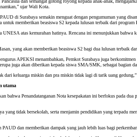
wa Pancasila dan semangat gotong royong kepada anak-anak, mengajar
tanamkan,” ujar Wali Kota.
idik PAUD di Surabaya semakin menguat dengan pengumuman yang disa
a untuk memberikan beasiswa S2 kepada lulusan terbaik dari progra
da UNESA atas kemurahan hatinya. Rencana ini menunjukkan bahwa kola
asan, yang akan memberikan beasiswa S2 bagi dua lulusan terbaik dar
 Pengurus APEKSI menambahkan, Pemkot Surabaya juga berkomitmen u
rupa juga akan diberikan kepada siswa SMA/SMK, sebagai bagian dari 
dari keluarga miskin dan pra miskin tidak lagi di tarik uang gedung,
m utama
kan bahwa Penandatanganan Nota kesepakatan ini berfokus pada dua 
ya yang tidak bersekolah, serta menjamin pendidikan yang terpadu menc
tem PAUD dan memberikan dampak yang jauh lebih luas bagi perkemba