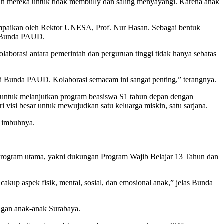
kan mereka untuk tidak membully dan saling menyayangi. Karena anak
mpaikan oleh Rektor UNESA, Prof. Nur Hasan. Sebagai bentuk
m Bunda PAUD.
borasi antara pemerintah dan perguruan tinggi tidak hanya sebatas
i Bunda PAUD. Kolaborasi semacam ini sangat penting,” terangnya.
ntuk melanjutkan program beasiswa S1 tahun depan dengan
visi besar untuk mewujudkan satu keluarga miskin, satu sarjana.
” imbuhnya.
program utama, yakni dukungan Program Wajib Belajar 13 Tahun dan
akup aspek fisik, mental, sosial, dan emosional anak,” jelas Bunda
ngan anak-anak Surabaya.