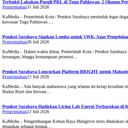
Terbukti Lakukan Pungli PKL di Tugu Pahlawan, 2 Oknum Pet
Pemerintahan
31 Juli 2026
KaMedia – Pemerintah Kota / Pemkot Surabaya menindak tegas dugaa
kawasan Tugu Pahlawan….
Pemkot Surabaya Siapkan Lomba untuk SWK, Agar Pengelolaan
Pemerintahan
28 Juli 2026
KaMedia – Dalam waktu dekat, Pemerintah Kota / Pemkot Surabaya ak
keuangan, hingga kemampuan promosi…
Pemkot Surabaya Luncurkan Platform BRIGHT untuk Mahasisw
Pemerintahan
23 Juli 2026
KaMedia – Ada banyak mahasiswa yang selama ini kerap kesulitan m
Badan Riset dan Inovasi…
Pemkot Surabaya Hadirkan Living Lab Energi Terbarukan di
Pemerintahan
22 Juli 2026
KaMedia – Pengembangan Kebun Raya Mangrove terus dilakukan oleh 
disiapkan sebagai tempat…