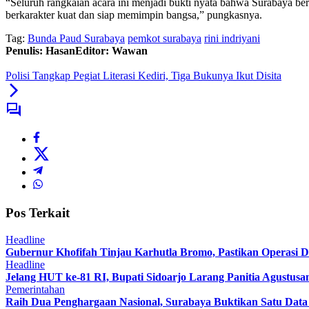
“Seluruh rangkaian acara ini menjadi bukti nyata bahwa Surabaya be
berkarakter kuat dan siap memimpin bangsa,” pungkasnya.
Tag:
Bunda Paud Surabaya
pemkot surabaya
rini indriyani
Penulis: Hasan
Editor: Wawan
Polisi Tangkap Pegiat Literasi Kediri, Tiga Bukunya Ikut Disita
Pos Terkait
Headline
Gubernur Khofifah Tinjau Karhutla Bromo, Pastikan Operasi
Headline
Jelang HUT ke-81 RI, Bupati Sidoarjo Larang Panitia Agustusa
Pemerintahan
Raih Dua Penghargaan Nasional, Surabaya Buktikan Satu Da