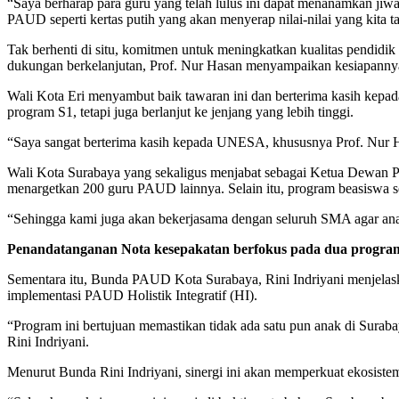
“Saya berharap para guru yang telah lulus ini dapat menanamkan ji
PAUD seperti kertas putih yang akan menyerap nilai-nilai yang kita 
Tak berhenti di situ, komitmen untuk meningkatkan kualitas pend
dukungan berkelanjutan, Prof. Nur Hasan menyampaikan kesiapanny
Wali Kota Eri menyambut baik tawaran ini dan berterima kasih kepa
program S1, tetapi juga berlanjut ke jenjang yang lebih tinggi.
“Saya sangat berterima kasih kepada UNESA, khususnya Prof. Nur H
Wali Kota Surabaya yang sekaligus menjabat sebagai Ketua Dewan
menargetkan 200 guru PAUD lainnya. Selain itu, program beasiswa se
“Sehingga kami juga akan bekerjasama dengan seluruh SMA agar anak 
Penandatanganan Nota kesepakatan berfokus pada dua progra
Sementara itu, Bunda PAUD Kota Surabaya, Rini Indriyani menjelas
implementasi PAUD Holistik Integratif (HI).
“Program ini bertujuan memastikan tidak ada satu pun anak di Suraba
Rini Indriyani.
Menurut Bunda Rini Indriyani, sinergi ini akan memperkuat ekosis