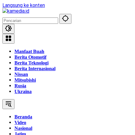
Langsung ke konten
Manfaat Buah
Berita Otomotif
Berita Teknologi
Berita Internasional
Nissan
Mitsubishi
Rusia
Ukraina
Beranda
Video
Nasional
Jatim