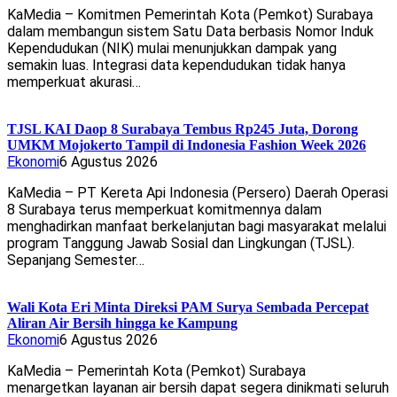
KaMedia – Komitmen Pemerintah Kota (Pemkot) Surabaya
dalam membangun sistem Satu Data berbasis Nomor Induk
Kependudukan (NIK) mulai menunjukkan dampak yang
semakin luas. Integrasi data kependudukan tidak hanya
memperkuat akurasi…
TJSL KAI Daop 8 Surabaya Tembus Rp245 Juta, Dorong
UMKM Mojokerto Tampil di Indonesia Fashion Week 2026
Ekonomi
6 Agustus 2026
KaMedia – PT Kereta Api Indonesia (Persero) Daerah Operasi
8 Surabaya terus memperkuat komitmennya dalam
menghadirkan manfaat berkelanjutan bagi masyarakat melalui
program Tanggung Jawab Sosial dan Lingkungan (TJSL).
Sepanjang Semester…
Wali Kota Eri Minta Direksi PAM Surya Sembada Percepat
Aliran Air Bersih hingga ke Kampung
Ekonomi
6 Agustus 2026
KaMedia – Pemerintah Kota (Pemkot) Surabaya
menargetkan layanan air bersih dapat segera dinikmati seluruh