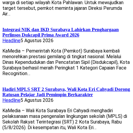
warga di setiap wilayah Kota Pahlawan. Untuk mewujudkan
target tersebut, pemkot meminta jajaran Direksi Perumda
Air…
Integrasi NIK dan IKD Surabaya Lahirkan Penghargaan
Perlinsos Dukcapil Prima Award 2026
Headline
5 Agustus 2026
KaMedia – Pemerintah Kota (Pemkot) Surabaya kembali
menorehkan prestasi gemilang di tingkat nasional. Melalui
Dinas Kependudukan dan Pencatatan Sipil (Disdukcapil), Kota
Surabaya berhasil meraih Peringkat 1 Kategori Capaian Face
Recognition…
Hadiri MPLS SRT 2 Surabaya, Wali Kota Eri Cahyadi Dorong
Ratusan Pelajar Jadi Pemimpin Berkarakter
Headline
5 Agustus 2026
KaMedia – Wali Kota Surabaya Eri Cahyadi menghadiri
pelaksanaan masa pengenalan lingkungan sekolah (MPLS) di
Sekolah Rakyat Terintegrasi (SRT) 2 Kota Surabaya, Rabu
(5/8/2026). Di kesempatan itu, Wali Kota Eri…