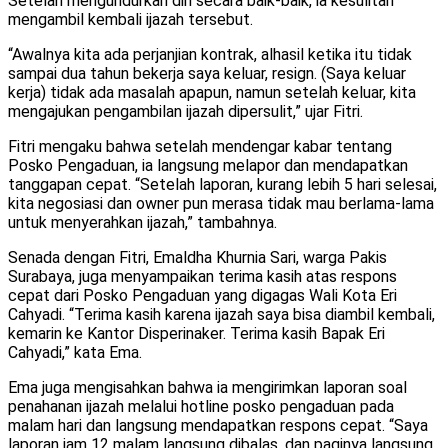
Setelah mengundurkan diri secara baik-baik, ia kesulitan
mengambil kembali ijazah tersebut.
“Awalnya kita ada perjanjian kontrak, alhasil ketika itu tidak
sampai dua tahun bekerja saya keluar, resign. (Saya keluar
kerja) tidak ada masalah apapun, namun setelah keluar, kita
mengajukan pengambilan ijazah dipersulit,” ujar Fitri.
Fitri mengaku bahwa setelah mendengar kabar tentang
Posko Pengaduan, ia langsung melapor dan mendapatkan
tanggapan cepat. “Setelah laporan, kurang lebih 5 hari selesai,
kita negosiasi dan owner pun merasa tidak mau berlama-lama
untuk menyerahkan ijazah,” tambahnya.
Senada dengan Fitri, Emaldha Khurnia Sari, warga Pakis
Surabaya, juga menyampaikan terima kasih atas respons
cepat dari Posko Pengaduan yang digagas Wali Kota Eri
Cahyadi. “Terima kasih karena ijazah saya bisa diambil kembali,
kemarin ke Kantor Disperinaker. Terima kasih Bapak Eri
Cahyadi,” kata Ema.
Ema juga mengisahkan bahwa ia mengirimkan laporan soal
penahanan ijazah melalui hotline posko pengaduan pada
malam hari dan langsung mendapatkan respons cepat. “Saya
laporan jam 12 malam langsung dibalas, dan paginya langsung