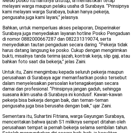
Meski posko itu nantinya ditutup, ia memastikan tetap
melayani warga maupun pelaku usaha di Surabaya. “Prinsipnya
kami melayani warga Surabaya, bukan hanya pekerja,
pengusaha juga kami layani,” jelasnya.
Bahkan, untuk memperluas akses pelaporan, Disperinaker
Surabaya juga menyediakan layanan hotline Posko Pengaduan
di nomor 0882000667287 dan 082231319074, serta
menyediakan tautan pengaduan secara daring. “Pekerja tidak
harus datang langsung ke posko. Cukup dengan mengirimkan
bukti, misalnya tanda terima ijazah, kontrak kerja, slip gaji, atau
bahkan foto saat dia bekerja,” jelas Zaini.
Untuk itu, Zaini mengimbau kepada seluruh pekerja maupun
perusahaan di Surabaya agar memanfaatkan posko tersebut
dalam menyelesaikan persoalan ketenagakerjaan secara
damai dan profesional. “Prinsipnya jangan gaduh, sehingga
suasana iklim usaha di Surabaya ini kondusif. Kawan-kawan
pekerja bisa bekerja dengan baik, dan teman-teman
pengusaha juga bisa berusaha dengan baik,” ujar Zaini.
Sementara itu, Suhartini Fitriana, warga Gayungan Surabaya,
menceritakan bahwa ijazah S1 miliknya sempat ditahan oleh
perusahaan tempat ia pernah bekerja selama sembilan tahun.