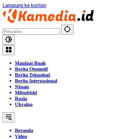
Langsung ke konten
Manfaat Buah
Berita Otomotif
Berita Teknologi
Berita Internasional
Nissan
Mitsubishi
Rusia
Ukraina
Beranda
Video