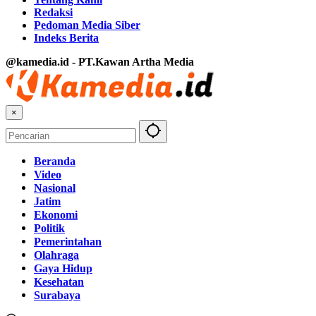
Redaksi
Pedoman Media Siber
Indeks Berita
@kamedia.id - PT.Kawan Artha Media
×
Beranda
Video
Nasional
Jatim
Ekonomi
Politik
Pemerintahan
Olahraga
Gaya Hidup
Kesehatan
Surabaya