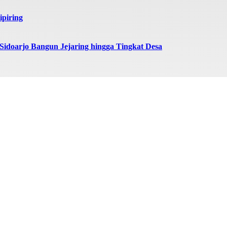
ipiring
doarjo Bangun Jejaring hingga Tingkat Desa