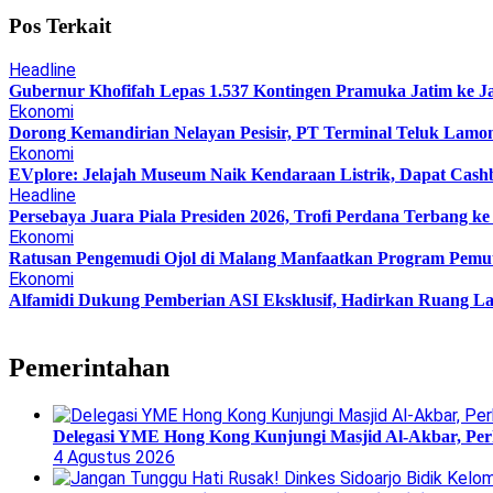
Pos Terkait
Headline
Gubernur Khofifah Lepas 1.537 Kontingen Pramuka Jatim ke J
Ekonomi
Dorong Kemandirian Nelayan Pesisir, PT Terminal Teluk Lam
Ekonomi
EVplore: Jelajah Museum Naik Kendaraan Listrik, Dapat Cashb
Headline
Persebaya Juara Piala Presiden 2026, Trofi Perdana Terbang k
Ekonomi
Ratusan Pengemudi Ojol di Malang Manfaatkan Program Pemu
Ekonomi
Alfamidi Dukung Pemberian ASI Eksklusif, Hadirkan Ruang La
Pemerintahan
Delegasi YME Hong Kong Kunjungi Masjid Al-Akbar, Perk
4 Agustus 2026