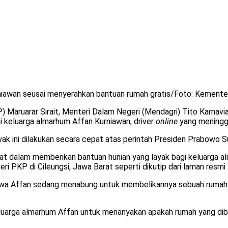
rniawan seusai menyerahkan bantuan rumah gratis/Foto: Kement
aruarar Sirait, Menteri Dalam Negeri (Mendagri) Tito Karnavi
i keluarga almarhum Affan Kurniawan, driver
online
yang meningga
yak ini dilakukan secara cepat atas perintah Presiden Prabowo 
pat dalam memberikan bantuan hunian yang layak bagi keluarga 
 PKP di Cileungsi, Jawa Barat seperti dikutip dari laman resmi 
hwa Affan sedang menabung untuk membelikannya sebuah rumah. “
uarga almarhum Affan untuk menanyakan apakah rumah yang diber