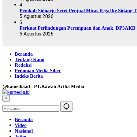
4
Pemkab Sidoarjo Seret Penjual Miras Ilegal ke Sidang T
5 Agustus 2026
5
Perkuat Perlindungan Perempuan dan Anak, DP3AKB Si
5 Agustus 2026
Beranda
Tentang Kami
Redaksi
Pedoman Media Siber
Indeks Berita
@kamedia.id - PT.Kawan Artha Media
×
Beranda
Video
Nasional
Jatim