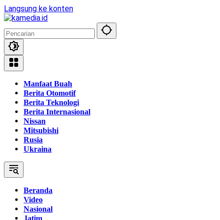
Langsung ke konten
Manfaat Buah
Berita Otomotif
Berita Teknologi
Berita Internasional
Nissan
Mitsubishi
Rusia
Ukraina
Beranda
Video
Nasional
Jatim