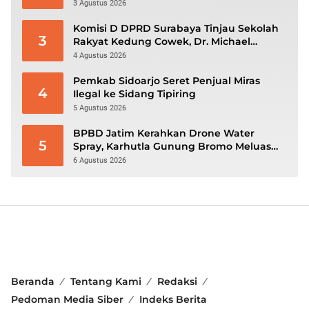
3 Agustus 2026
Komisi D DPRD Surabaya Tinjau Sekolah
3
Rakyat Kedung Cowek, Dr. Michael
Leksodimulyo: “Membangun Karakter
4 Agustus 2026
untuk Memutus Rantai Kemiskinan”
Pemkab Sidoarjo Seret Penjual Miras
4
Ilegal ke Sidang Tipiring
5 Agustus 2026
BPBD Jatim Kerahkan Drone Water
5
Spray, Karhutla Gunung Bromo Meluas
hingga 70 Hektare
6 Agustus 2026
Beranda
Tentang Kami
Redaksi
Pedoman Media Siber
Indeks Berita