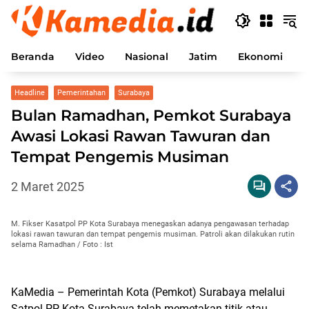
Langsung
ke
konten
Beranda
Video
Nasional
Jatim
Ekonomi
P
Headline
Pemerintahan
Surabaya
Bulan Ramadhan, Pemkot Surabaya
Awasi Lokasi Rawan Tawuran dan
Tempat Pengemis Musiman
2 Maret 2025
M. Fikser Kasatpol PP Kota Surabaya menegaskan adanya pengawasan terhadap
lokasi rawan tawuran dan tempat pengemis musiman. Patroli akan dilakukan rutin
selama Ramadhan / Foto : Ist
KaMedia – Pemerintah Kota (Pemkot) Surabaya melalui
Satpol PP Kota Surabaya telah memetakan titik atau