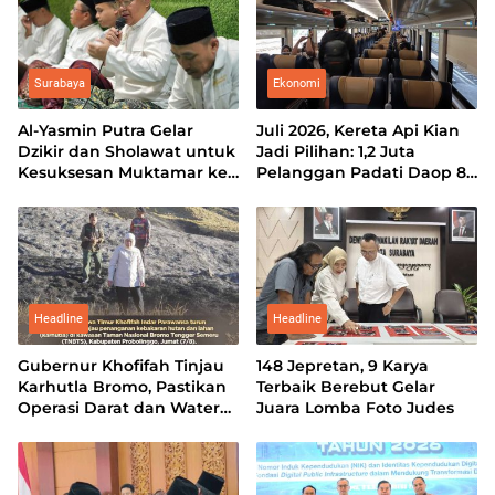
Surabaya
Ekonomi
Al-Yasmin Putra Gelar
Juli 2026, Kereta Api Kian
Dzikir dan Sholawat untuk
Jadi Pilihan: 1,2 Juta
Kesuksesan Muktamar ke-
Pelanggan Padati Daop 8
35 NU
Surabaya
Headline
Headline
Gubernur Khofifah Tinjau
148 Jepretan, 9 Karya
Karhutla Bromo, Pastikan
Terbaik Berebut Gelar
Operasi Darat dan Water
Juara Lomba Foto Judes
Bombing Dimaksimalkan