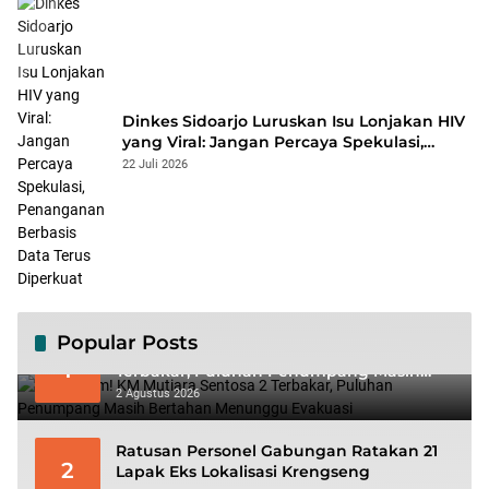
Dinkes Sidoarjo Luruskan Isu Lonjakan HIV
yang Viral: Jangan Percaya Spekulasi,
Penanganan Berbasis Data Terus
22 Juli 2026
Diperkuat
Popular Posts
Mencekam! KM Mutiara Sentosa 2
1
Terbakar, Puluhan Penumpang Masih
Bertahan Menunggu Evakuasi
2 Agustus 2026
Ratusan Personel Gabungan Ratakan 21
2
Lapak Eks Lokalisasi Krengseng