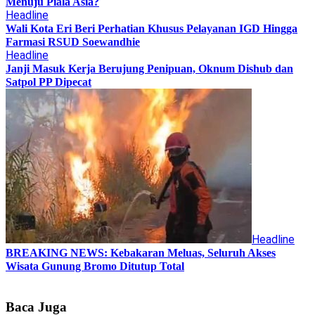
Menuju Piala Asia?
Headline
Wali Kota Eri Beri Perhatian Khusus Pelayanan IGD Hingga
Farmasi RSUD Soewandhie
Headline
Janji Masuk Kerja Berujung Penipuan, Oknum Dishub dan
Satpol PP Dipecat
Headline
BREAKING NEWS: Kebakaran Meluas, Seluruh Akses
Wisata Gunung Bromo Ditutup Total
Baca Juga