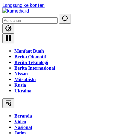
Langsung ke konten
Manfaat Buah
Berita Otomotif
Berita Teknologi
Berita Internasional
Nissan
Mitsubishi
Rusia
Ukraina
Beranda
Video
Nasional
Jatim