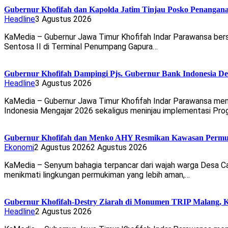
Gubernur Khofifah dan Kapolda Jatim Tinjau Posko Penangan
Headline
3 Agustus 2026
KaMedia – Gubernur Jawa Timur Khofifah Indar Parawansa ber
Sentosa II di Terminal Penumpang Gapura…
Gubernur Khofifah Dampingi Pjs. Gubernur Bank Indonesia De
Headline
3 Agustus 2026
KaMedia – Gubernur Jawa Timur Khofifah Indar Parawansa men
Indonesia Mengajar 2026 sekaligus meninjau implementasi Pr
Gubernur Khofifah dan Menko AHY Resmikan Kawasan Permuk
Ekonomi
2 Agustus 2026
2 Agustus 2026
KaMedia – Senyum bahagia terpancar dari wajah warga Desa Ca
menikmati lingkungan permukiman yang lebih aman,…
Gubernur Khofifah-Destry Ziarah di Monumen TRIP Malang, 
Headline
2 Agustus 2026