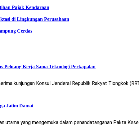
tihan Pajak Kendaraan
ktasi di Lingkungan Perusahaan
ampung Cerdas
as Peluang Kerja Sama Teknologi Perkapalan
erima kunjungan Konsul Jenderal Republik Rakyat Tiongkok (RR
ga Jatim Damai
san utama yang mengemuka dalam penandatanganan Pakta Kes
…