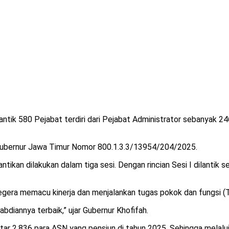
ntik 580 Pejabat terdiri dari Pejabat Administrator sebanyak 
n Gubernur Jawa Timur Nomor 800.1.3.3/13954/204/2025.
ntikan dilakukan dalam tiga sesi. Dengan rincian Sesi I dilantik 
gera memacu kinerja dan menjalankan tugas pokok dan fungsi (Tu
diannya terbaik,” ujar Gubernur Khofifah.
itar 2.836 para ASN yang pensiun di tahun 2025. Sehingga melalui