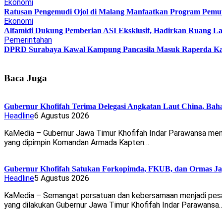
Ekonomi
Ratusan Pengemudi Ojol di Malang Manfaatkan Program Pemu
Ekonomi
Alfamidi Dukung Pemberian ASI Eksklusif, Hadirkan Ruang La
Pemerintahan
DPRD Surabaya Kawal Kampung Pancasila Masuk Raperda K
Baca Juga
Gubernur Khofifah Terima Delegasi Angkatan Laut China, Bah
Headline
6 Agustus 2026
KaMedia – Gubernur Jawa Timur Khofifah Indar Parawansa men
yang dipimpin Komandan Armada Kapten…
Gubernur Khofifah Satukan Forkopimda, FKUB, dan Ormas Ja
Headline
5 Agustus 2026
KaMedia – Semangat persatuan dan kebersamaan menjadi pe
yang dilakukan Gubernur Jawa Timur Khofifah Indar Parawansa