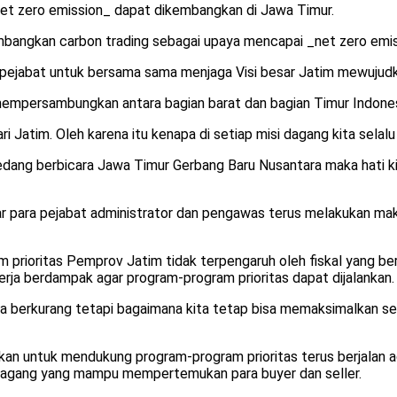
net zero emission_ dapat dikembangkan di Jawa Timur.
angkan carbon trading sebagai upaya mencapai _net zero emiss
h pejabat untuk bersama sama menjaga Visi besar Jatim mewujud
n mempersambungkan antara bagian barat dan bagian Timur Indones
ri Jatim. Oleh karena itu kenapa di setiap misi dagang kita se
 sedang berbicara Jawa Timur Gerbang Baru Nusantara maka hati
 para pejabat administrator dan pengawas terus melakukan maksi
 prioritas Pemprov Jatim tidak terpengaruh oleh fiskal yang ber
rja berdampak agar program-program prioritas dapat dijalankan.
 kita berkurang tetapi bagaimana kita tetap bisa memaksimalkan se
kan untuk mendukung program-program prioritas terus berjalan ada
si dagang yang mampu mempertemukan para buyer dan seller.