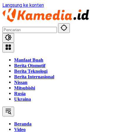
Langsung ke konten
Manfaat Buah
Berita Otomotif
Berita Teknologi
Berita Internasional
Nissan
Mitsubishi
Rusia
Ukraina
Beranda
Video