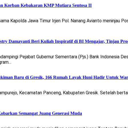
an Korban Kebakaran KMP Mutiara Sentosa II
sama Kapolda Jawa Timur Irjen Pol. Nanang Avianto meninjau 
stry Damayanti Beri Kuliah Inspiratif di BI Mengajar, Tinjau
dampingi Pejabat Gubernur Sementara (Pjs.) Bank Indonesia D
ogram…
iman Baru di Gresik, 166 Rumah Layak Huni Hadir Untuk Wa
mpurejo, Kecamatan Panceng, Kabupaten Gresik. Setelah bertahu
Kobarkan Semangat Juang Generasi Muda