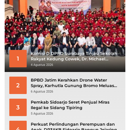
Komisi D DPRD Surabaya Tinjau Sekolah
1
Rakyat Kedung Cowek, Dr. Michael
Leksodimulyo: “Membangun Karakter
4 Agustus 2026
untuk Memutus Rantai Kemiskinan”
BPBD Jatim Kerahkan Drone Water
2
Spray, Karhutla Gunung Bromo Meluas
hingga 70 Hektare
6 Agustus 2026
Pemkab Sidoarjo Seret Penjual Miras
3
Ilegal ke Sidang Tipiring
5 Agustus 2026
Perkuat Perlindungan Perempuan dan
4
Anak, DP3AKB Sidoarjo Bangun Jejaring