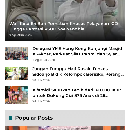
Wali Kota Eri Beri Perhatian Khusus Pelayanan IGD
Hingga Farmasi RSUD Soewandhie
9 Agustus 2026
Delegasi YME Hong Kong Kunjungi Masjid
Al-Akbar, Perkuat Silaturahmi dan Syiar
Islam Rahmatan Lil ‘Alamin
4 Agustus 2026
Jangan Tunggu Hati Rusak! Dinkes
Sidoarjo Bidik Kelompok Berisiko, Perang
Terbuka Lawan Hepatitis
28 Juli 2026
Alfamidi Salurkan Lebih dari 160.000 Telur
untuk Dukung Gizi 875 Anak di 26
Kabupaten/Kota
24 Juli 2026
Popular Posts