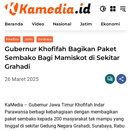
Langsung
ke
konten
Beranda
Video
Nasional
Jatim
Ekonomi
P
Headline
Jatim
Surabaya
Gubernur Khofifah Bagikan Paket
Sembako Bagi Mamiskot di Sekitar
Grahadi
26 Maret 2025
KaMedia – Gubernur Jawa Timur Khofifah Indar
Parawansa berbagi kebahagiaan dengan membagikan
paket sembako kepada 200 masyarakat tak mampu yang
tinggal di sekitar Gedung Negara Grahadi, Surabaya, Rabu