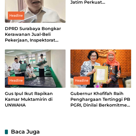
Jatim Perkuat
Kesiapsiagaan Bencana di
Sekolah Rakyat
Headline
DPRD Surabaya Bongkar
Kerawanan Jual-Beli
Pekerjaan, Inspektorat
Diminta Telusuri Jejak
Oknum
Headline
Headline
Gus Ipul Ikut Rapikan
Gubernur Khofifah Raih
Kamar Muktamirin di
Penghargaan Tertinggi PB
UNWAHA
PGRI, Dinilai Berkomitmen
Majukan Pendidikan Jatim
Baca Juga