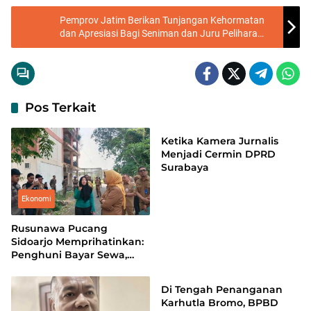
Pemprov Jatim Berikan Tunjangan Kehormatan
dan Apresiasi Bagi Seniman dan Juru Pelihara
Cagar Budaya
Pos Terkait
Headline
Ketika Kamera Jurnalis
Menjadi Cermin DPRD
Surabaya
Ekonomi
Rusunawa Pucang
Sidoarjo Memprihatinkan:
Penghuni Bayar Sewa,
Headline
Tapi Dibiarkan Hidup
dalam Kumuh
Di Tengah Penanganan
Karhutla Bromo, BPBD