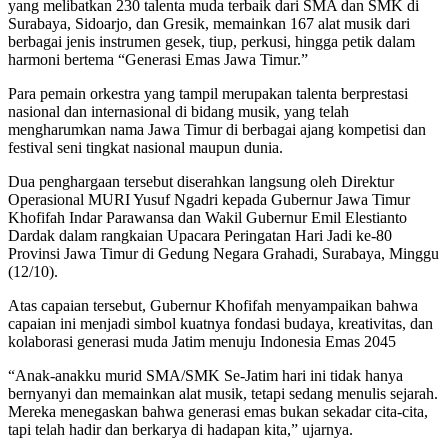
yang melibatkan 230 talenta muda terbaik dari SMA dan SMK di
Surabaya, Sidoarjo, dan Gresik, memainkan 167 alat musik dari
berbagai jenis instrumen gesek, tiup, perkusi, hingga petik dalam
harmoni bertema “Generasi Emas Jawa Timur.”
Para pemain orkestra yang tampil merupakan talenta berprestasi
nasional dan internasional di bidang musik, yang telah
mengharumkan nama Jawa Timur di berbagai ajang kompetisi dan
festival seni tingkat nasional maupun dunia.
Dua penghargaan tersebut diserahkan langsung oleh Direktur
Operasional MURI Yusuf Ngadri kepada Gubernur Jawa Timur
Khofifah Indar Parawansa dan Wakil Gubernur Emil Elestianto
Dardak dalam rangkaian Upacara Peringatan Hari Jadi ke-80
Provinsi Jawa Timur di Gedung Negara Grahadi, Surabaya, Minggu
(12/10).
Atas capaian tersebut, Gubernur Khofifah menyampaikan bahwa
capaian ini menjadi simbol kuatnya fondasi budaya, kreativitas, dan
kolaborasi generasi muda Jatim menuju Indonesia Emas 2045
“Anak-anakku murid SMA/SMK Se-Jatim hari ini tidak hanya
bernyanyi dan memainkan alat musik, tetapi sedang menulis sejarah.
Mereka menegaskan bahwa generasi emas bukan sekadar cita-cita,
tapi telah hadir dan berkarya di hadapan kita,” ujarnya.