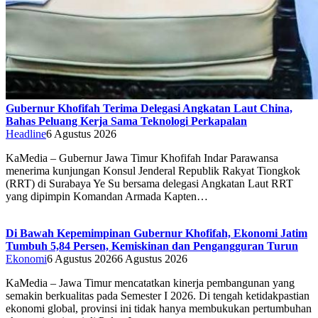
Gubernur Khofifah Terima Delegasi Angkatan Laut China,
Bahas Peluang Kerja Sama Teknologi Perkapalan
Headline
6 Agustus 2026
KaMedia – Gubernur Jawa Timur Khofifah Indar Parawansa
menerima kunjungan Konsul Jenderal Republik Rakyat Tiongkok
(RRT) di Surabaya Ye Su bersama delegasi Angkatan Laut RRT
yang dipimpin Komandan Armada Kapten…
Di Bawah Kepemimpinan Gubernur Khofifah, Ekonomi Jatim
Tumbuh 5,84 Persen, Kemiskinan dan Pengangguran Turun
Ekonomi
6 Agustus 2026
6 Agustus 2026
KaMedia – Jawa Timur mencatatkan kinerja pembangunan yang
semakin berkualitas pada Semester I 2026. Di tengah ketidakpastian
ekonomi global, provinsi ini tidak hanya membukukan pertumbuhan