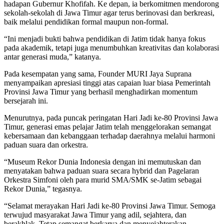
hadapan Gubernur Khofifah. Ke depan, ia berkomitmen mendorong
sekolah-sekolah di Jawa Timur agar terus berinovasi dan berkreasi,
baik melalui pendidikan formal maupun non-formal.
“Ini menjadi bukti bahwa pendidikan di Jatim tidak hanya fokus
pada akademik, tetapi juga menumbuhkan kreativitas dan kolaborasi
antar generasi muda,” katanya.
Pada kesempatan yang sama, Founder MURI Jaya Suprana
menyampaikan apresiasi tinggi atas capaian luar biasa Pemerintah
Provinsi Jawa Timur yang berhasil menghadirkan momentum
bersejarah ini.
Menurutnya, pada puncak peringatan Hari Jadi ke-80 Provinsi Jawa
Timur, generasi emas pelajar Jatim telah menggelorakan semangat
kebersamaan dan kebanggaan terhadap daerahnya melalui harmoni
paduan suara dan orkestra.
“Museum Rekor Dunia Indonesia dengan ini memutuskan dan
menyatakan bahwa paduan suara secara hybrid dan Pagelaran
Orkestra Simfoni oleh para murid SMA/SMK se-Jatim sebagai
Rekor Dunia,” tegasnya.
“Selamat merayakan Hari Jadi ke-80 Provinsi Jawa Timur. Semoga
terwujud masyarakat Jawa Timur yang adil, sejahtera, dan
berakhlak. Tetap semangat berkarya dan menyejahterakan