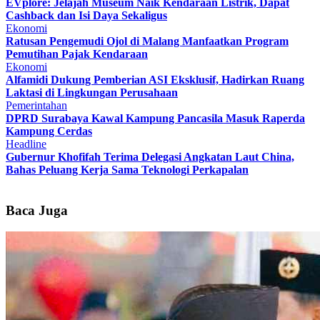
EVplore: Jelajah Museum Naik Kendaraan Listrik, Dapat
Cashback dan Isi Daya Sekaligus
Ekonomi
Ratusan Pengemudi Ojol di Malang Manfaatkan Program
Pemutihan Pajak Kendaraan
Ekonomi
Alfamidi Dukung Pemberian ASI Eksklusif, Hadirkan Ruang
Laktasi di Lingkungan Perusahaan
Pemerintahan
DPRD Surabaya Kawal Kampung Pancasila Masuk Raperda
Kampung Cerdas
Headline
Gubernur Khofifah Terima Delegasi Angkatan Laut China,
Bahas Peluang Kerja Sama Teknologi Perkapalan
Baca Juga