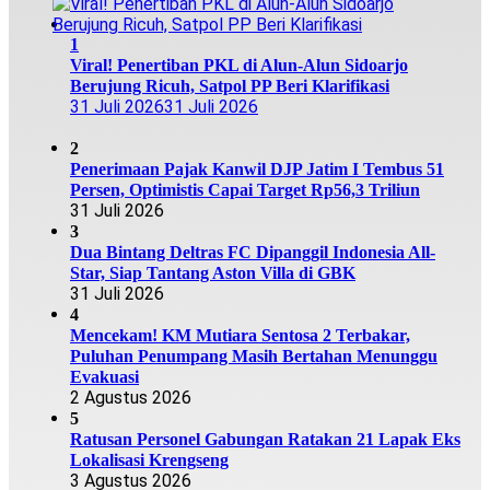
1
Viral! Penertiban PKL di Alun-Alun Sidoarjo
Berujung Ricuh, Satpol PP Beri Klarifikasi
31 Juli 2026
31 Juli 2026
2
Penerimaan Pajak Kanwil DJP Jatim I Tembus 51
Persen, Optimistis Capai Target Rp56,3 Triliun
31 Juli 2026
3
Dua Bintang Deltras FC Dipanggil Indonesia All-
Star, Siap Tantang Aston Villa di GBK
31 Juli 2026
4
Mencekam! KM Mutiara Sentosa 2 Terbakar,
Puluhan Penumpang Masih Bertahan Menunggu
Evakuasi
2 Agustus 2026
5
Ratusan Personel Gabungan Ratakan 21 Lapak Eks
Lokalisasi Krengseng
3 Agustus 2026