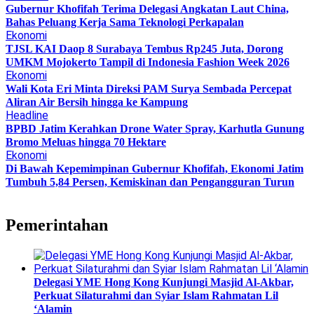
Gubernur Khofifah Terima Delegasi Angkatan Laut China,
Bahas Peluang Kerja Sama Teknologi Perkapalan
Ekonomi
TJSL KAI Daop 8 Surabaya Tembus Rp245 Juta, Dorong
UMKM Mojokerto Tampil di Indonesia Fashion Week 2026
Ekonomi
Wali Kota Eri Minta Direksi PAM Surya Sembada Percepat
Aliran Air Bersih hingga ke Kampung
Headline
BPBD Jatim Kerahkan Drone Water Spray, Karhutla Gunung
Bromo Meluas hingga 70 Hektare
Ekonomi
Di Bawah Kepemimpinan Gubernur Khofifah, Ekonomi Jatim
Tumbuh 5,84 Persen, Kemiskinan dan Pengangguran Turun
Pemerintahan
Delegasi YME Hong Kong Kunjungi Masjid Al-Akbar,
Perkuat Silaturahmi dan Syiar Islam Rahmatan Lil
‘Alamin