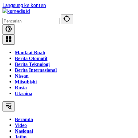
Langsung ke konten
Manfaat Buah
Berita Otomotif
Berita Teknologi
Berita Internasional
Nissan
Mitsubishi
Rusia
Ukraina
Beranda
Video
Nasional
Jatim