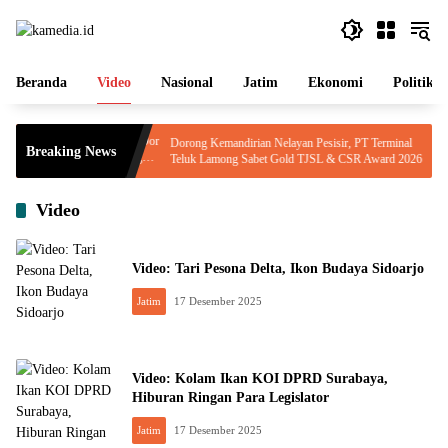
Langsung
ke
konten
Beranda
Video
Nasional
Jatim
Ekonomi
Politik
ontingen Pramuka
Dorong Kemandirian Nelayan Pesisir, PT Terminal
Breaking News
erat
Teluk Lamong Sabet Gold TJSL & CSR Award 2026
dan Kobarkan
Video
Video: Tari Pesona Delta, Ikon Budaya Sidoarjo
Jatim
17 Desember 2025
Video: Kolam Ikan KOI DPRD Surabaya,
Hiburan Ringan Para Legislator
Jatim
17 Desember 2025