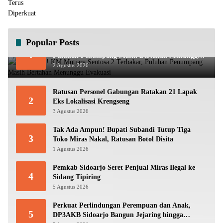
Popular Posts
Mencekam! KM Mutiara Sentosa 2 Terbakar,
1
Puluhan Penumpang Masih Bertahan Menunggu
Evakuasi
2 Agustus 2026
Ratusan Personel Gabungan Ratakan 21 Lapak
2
Eks Lokalisasi Krengseng
3 Agustus 2026
Tak Ada Ampun! Bupati Subandi Tutup Tiga
3
Toko Miras Nakal, Ratusan Botol Disita
1 Agustus 2026
Pemkab Sidoarjo Seret Penjual Miras Ilegal ke
4
Sidang Tipiring
5 Agustus 2026
Perkuat Perlindungan Perempuan dan Anak,
5
DP3AKB Sidoarjo Bangun Jejaring hingga