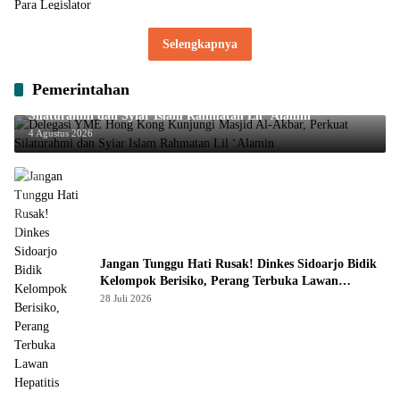
Selengkapnya
Pemerintahan
Delegasi YME Hong Kong Kunjungi Masjid Al-Akbar, Perkuat
Silaturahmi dan Syiar Islam Rahmatan Lil ‘Alamin
4 Agustus 2026
Jangan Tunggu Hati Rusak! Dinkes Sidoarjo Bidik
Kelompok Berisiko, Perang Terbuka Lawan
Hepatitis
28 Juli 2026