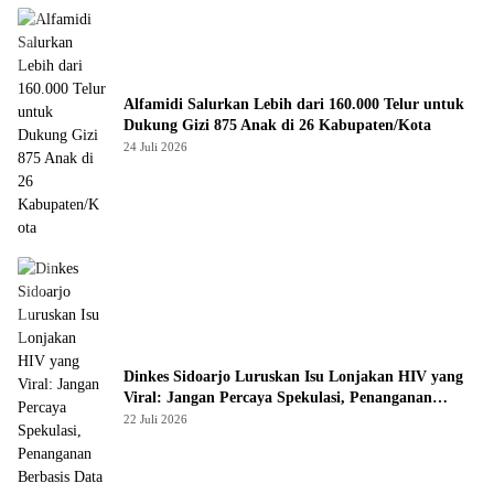
Alfamidi Salurkan Lebih dari 160.000 Telur untuk
Dukung Gizi 875 Anak di 26 Kabupaten/Kota
24 Juli 2026
Dinkes Sidoarjo Luruskan Isu Lonjakan HIV yang
Viral: Jangan Percaya Spekulasi, Penanganan
Berbasis Data Terus Diperkuat
22 Juli 2026