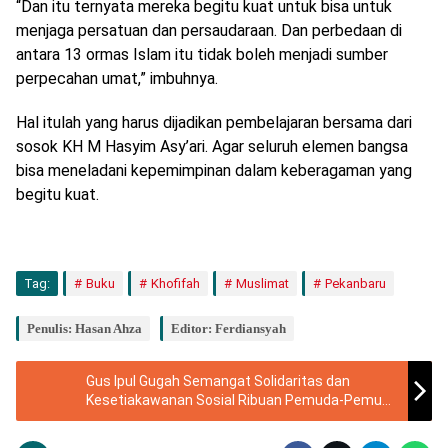
“Dan itu ternyata mereka begitu kuat untuk bisa untuk
menjaga persatuan dan persaudaraan. Dan perbedaan di
antara 13 ormas Islam itu tidak boleh menjadi sumber
perpecahan umat,” imbuhnya.
Hal itulah yang harus dijadikan pembelajaran bersama dari
sosok KH M Hasyim Asy’ari. Agar seluruh elemen bangsa
bisa meneladani kepemimpinan dalam keberagaman yang
begitu kuat.
Tag:
Buku
Khofifah
Muslimat
Pekanbaru
Penulis: Hasan Ahza
Editor: Ferdiansyah
Gus Ipul Gugah Semangat Solidaritas dan
Kesetiakawanan Sosial Ribuan Pemuda-Pemudi
Pasuruan