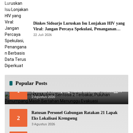
Dinkes Sidoarjo Luruskan Isu Lonjakan HIV yang
Viral: Jangan Percaya Spekulasi, Penanganan
Berbasis Data Terus Diperkuat
22 Juli 2026
Popular Posts
Mencekam! KM Mutiara Sentosa 2 Terbakar,
1
Puluhan Penumpang Masih Bertahan Menunggu
Evakuasi
2 Agustus 2026
Ratusan Personel Gabungan Ratakan 21 Lapak
2
Eks Lokalisasi Krengseng
3 Agustus 2026