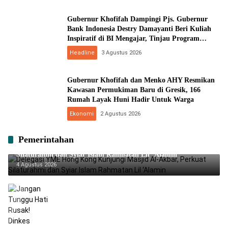
Gubernur Khofifah Dampingi Pjs. Gubernur
Bank Indonesia Destry Damayanti Beri Kuliah
Inspiratif di BI Mengajar, Tinjau Program
Ketahanan Pangan SMAN Taruna Nala Jatim
Headline
3 Agustus 2026
Gubernur Khofifah dan Menko AHY Resmikan
Kawasan Permukiman Baru di Gresik, 166
Rumah Layak Huni Hadir Untuk Warga
Ekonomi
2 Agustus 2026
Pemerintahan
Delegasi YME Hong Kong Kunjungi Masjid Al-Akbar, Perkuat
Silaturahmi dan Syiar Islam Rahmatan Lil ‘Alamin
4 Agustus 2026