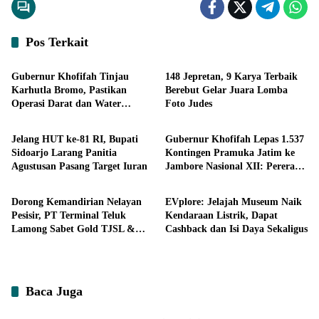
Pos Terkait
Headline
Headline
Gubernur Khofifah Tinjau
148 Jepretan, 9 Karya Terbaik
Karhutla Bromo, Pastikan
Berebut Gelar Juara Lomba
Operasi Darat dan Water
Foto Judes
Headline
Headline
Bombing Dimaksimalkan
Jelang HUT ke-81 RI, Bupati
Gubernur Khofifah Lepas 1.537
Sidoarjo Larang Panitia
Kontingen Pramuka Jatim ke
Agustusan Pasang Target Iuran
Jambore Nasional XII: Pererat
Ekonomi
Ekonomi
Persaudaraan, Perkuat
Persatuan dan Kobarkan
Dorong Kemandirian Nelayan
EVplore: Jelajah Museum Naik
Semangat Nasionalisme
Pesisir, PT Terminal Teluk
Kendaraan Listrik, Dapat
Lamong Sabet Gold TJSL &
Cashback dan Isi Daya Sekaligus
CSR Award 2026
Baca Juga