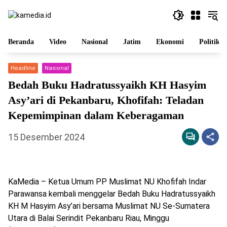
Langsung
ke
konten
Beranda
Video
Nasional
Jatim
Ekonomi
Politik
Headline
Nasional
Bedah Buku Hadratussyaikh KH Hasyim
Asy’ari di Pekanbaru, Khofifah: Teladan
Kepemimpinan dalam Keberagaman
15 Desember 2024
KaMedia – Ketua Umum PP Muslimat NU Khofifah Indar
Parawansa kembali menggelar Bedah Buku Hadratussyaikh
KH M Hasyim Asy’ari bersama Muslimat NU Se-Sumatera
Utara di Balai Serindit Pekanbaru Riau, Minggu