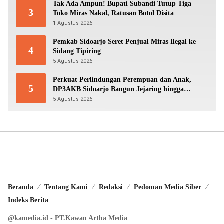
Tak Ada Ampun! Bupati Subandi Tutup Tiga
3
Toko Miras Nakal, Ratusan Botol Disita
1 Agustus 2026
Pemkab Sidoarjo Seret Penjual Miras Ilegal ke
4
Sidang Tipiring
5 Agustus 2026
Perkuat Perlindungan Perempuan dan Anak,
5
DP3AKB Sidoarjo Bangun Jejaring hingga
Tingkat Desa
5 Agustus 2026
Beranda
Tentang Kami
Redaksi
Pedoman Media Siber
Indeks Berita
@kamedia.id - PT.Kawan Artha Media