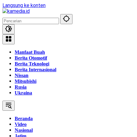
Langsung ke konten
Manfaat Buah
Berita Otomotif
Berita Teknologi
Berita Internasional
Nissan
Mitsubishi
Rusia
Ukraina
Beranda
Video
Nasional
Jatim