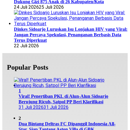
Dukung Gizi 875 Anak di 26 Kabupaten/Kota
24 Juli 2026
25 Juli 2026
Dinkes Sidoarjo Luruskan Isu Lonjakan HIV yang Viral:
Jangan Percaya Spekulasi, Penanganan Berbasis Data
Terus Diperkuat
22 Juli 2026
Popular Posts
1
Viral! Penertiban PKL di Alun-Alun Sidoarjo
Berujung Ricuh, Satpol PP Beri Klarifikasi
31 Juli 2026
31 Juli 2026
2
Dua Bintang Deltras FC Dipanggil Indonesia All-
Star, Siap Tantang Aston Villa di GBK