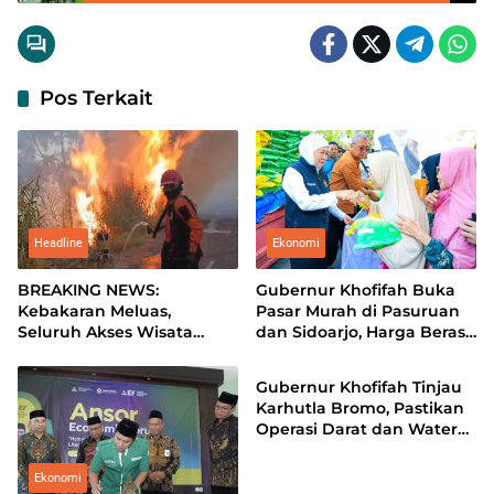
Gratis di Bangkalan
Pos Terkait
Headline
Ekonomi
BREAKING NEWS:
Gubernur Khofifah Buka
Kebakaran Meluas,
Pasar Murah di Pasuruan
Seluruh Akses Wisata
dan Sidoarjo, Harga Beras
Headline
Gunung Bromo Ditutup
hingga Minyak di Bawah
Total
Pasaran
Gubernur Khofifah Tinjau
Karhutla Bromo, Pastikan
Operasi Darat dan Water
Bombing Dimaksimalkan
Ekonomi