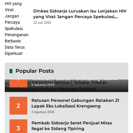
Dinkes Sidoarjo Luruskan Isu Lonjakan HIV
yang Viral: Jangan Percaya Spekulasi,
Penanganan Berbasis Data Terus
22 Juli 2026
Diperkuat
Popular Posts
Mencekam! KM Mutiara Sentosa 2
1
Terbakar, Puluhan Penumpang Masih
Bertahan Menunggu Evakuasi
2 Agustus 2026
Ratusan Personel Gabungan Ratakan 21
2
Lapak Eks Lokalisasi Krengseng
3 Agustus 2026
Pemkab Sidoarjo Seret Penjual Miras
3
Ilegal ke Sidang Tipiring