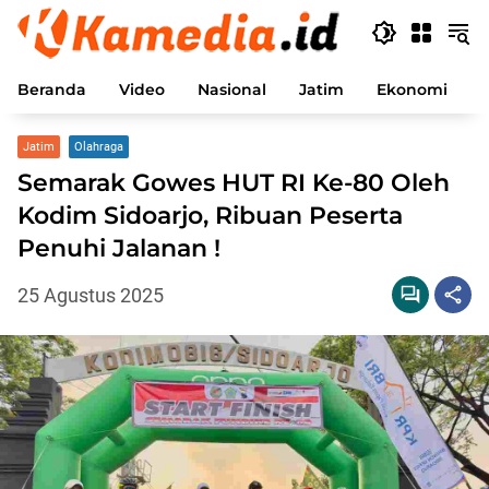
Langsung
ke
konten
Beranda
Video
Nasional
Jatim
Ekonomi
P
Jatim
Olahraga
Semarak Gowes HUT RI Ke-80 Oleh
Kodim Sidoarjo, Ribuan Peserta
Penuhi Jalanan !
25 Agustus 2025