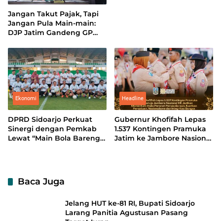
Jangan Takut Pajak, Tapi
Jangan Pula Main-main:
DJP Jatim Gandeng GP
Ansor Perkuat Literasi
Pajak
Ekonomi
Headline
DPRD Sidoarjo Perkuat
Gubernur Khofifah Lepas
Sinergi dengan Pemkab
1.537 Kontingen Pramuka
Lewat “Main Bola Bareng”
Jatim ke Jambore Nasional
di Gelora Delta
XII: Pererat Persaudaraan,
Perkuat Persatuan dan
Kobarkan Semangat
Nasionalisme
Baca Juga
Jelang HUT ke-81 RI, Bupati Sidoarjo
Larang Panitia Agustusan Pasang