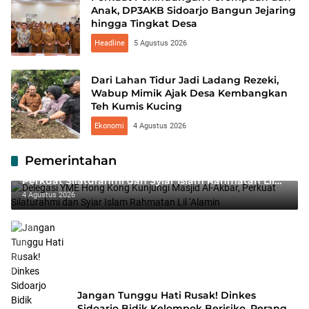
Anak, DP3AKB Sidoarjo Bangun Jejaring
hingga Tingkat Desa
Headline
5 Agustus 2026
Dari Lahan Tidur Jadi Ladang Rezeki,
Wabup Mimik Ajak Desa Kembangkan
Teh Kumis Kucing
Ekonomi
4 Agustus 2026
Pemerintahan
Delegasi YME Hong Kong Kunjungi Masjid Al-Akbar,
Perkuat Silaturahmi dan Syiar Islam Rahmatan Lil
‘Alamin
4 Agustus 2026
Jangan Tunggu Hati Rusak! Dinkes
Sidoarjo Bidik Kelompok Berisiko, Perang