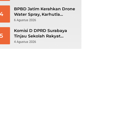
BPBD Jatim Kerahkan Drone
4
Water Spray, Karhutla
Gunung Bromo Meluas
6 Agustus 2026
hingga 70 Hektare
Komisi D DPRD Surabaya
5
Tinjau Sekolah Rakyat
Kedung Cowek, Dr. Michael
4 Agustus 2026
Leksodimulyo: “Membangun
Karakter untuk Memutus
Rantai Kemiskinan”