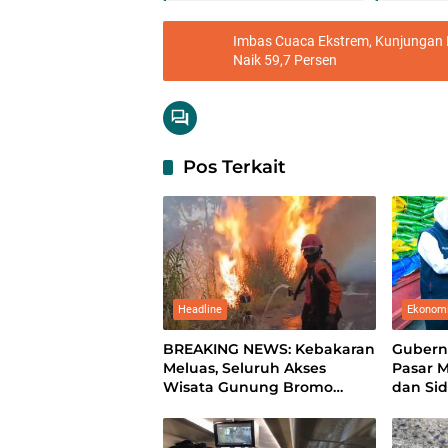
Imbas Cuaca Ekstrem, Kunjungan 
Naik 59,7 Persen
Pos Terkait
Headline
Ekonom
BREAKING NEWS: Kebakaran
Gubern
Meluas, Seluruh Akses
Pasar 
Wisata Gunung Bromo
dan Sid
Ditutup Total
hingga
Pasara