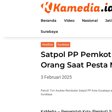
Langsung
ke
konten
Beranda
Video
Nasional
Jat
Surabaya
Headline
Surabaya
Satpol PP Pemkot
Orang Saat Pesta 
3 Februari 2025
Patroli Tim Asuhan Rembulan Satpol PP Kota Surabaya a
Surabaya
KaMedia – Pemerintah Kota (Pemkot) Su