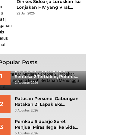
Dinkes Sidoarjo Luruskan Isu
Lonjakan HIV yang Viral:
Jangan Percaya Spekulasi,
22 Juli 2026
Penanganan Berbasis Data
Terus Diperkuat
Popular Posts
Mencekam! KM Mutiara
1
Sentosa 2 Terbakar, Puluhan
Penumpang Masih Bertahan
2 Agustus 2026
Menunggu Evakuasi
Ratusan Personel Gabungan
2
Ratakan 21 Lapak Eks
Lokalisasi Krengseng
3 Agustus 2026
Pemkab Sidoarjo Seret
3
Penjual Miras Ilegal ke Sidang
Tipiring
5 Agustus 2026