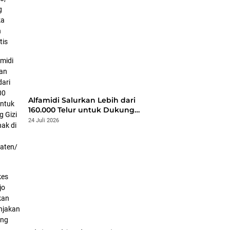
Terbuka Lawan Hepatitis
Alfamidi Salurkan Lebih dari
160.000 Telur untuk Dukung
Gizi 875 Anak di 26
24 Juli 2026
Kabupaten/Kota