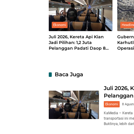
Ekonomi
Headlin
Juli 2026, Kereta Api Kian
Gubernu
Jadi Pilihan: 1,2 Juta
Karhutl
Pelanggan Padati Daop 8
Operas
Surabaya
Bombin
Baca Juga
Juli 2026, 
Pelanggan
Ekonomi
8 Agust
KaMedia – Kereta a
transportasi ini 
Buktinya, lebih dar