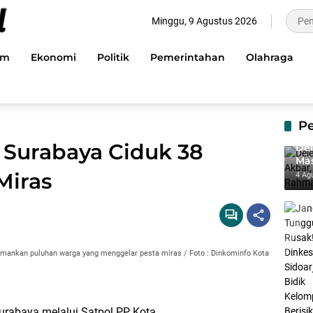
Minggu, 9 Agustus 2026
im
Ekonomi
Politik
Pemerintahan
Olahraga
P
 Surabaya Ciduk 38
Del
Mas
dan
Miras
4 Ag
mankan puluhan warga yang menggelar pesta miras / Foto : Dinkominfo Kota
rabaya melalui Satpol PP Kota