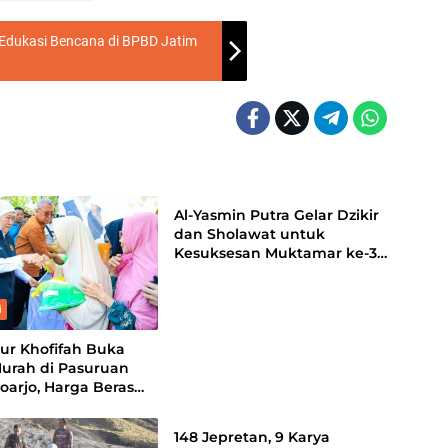
Edukasi Bencana di BPBD Jatim
Surabaya
Al-Yasmin Putra Gelar Dzikir
dan Sholawat untuk
Kesuksesan Muktamar ke-35
NU
i
ur Khofifah Buka
Murah di Pasuruan
oarjo, Harga Beras
Headline
 Minyak di Bawah
n
148 Jepretan, 9 Karya