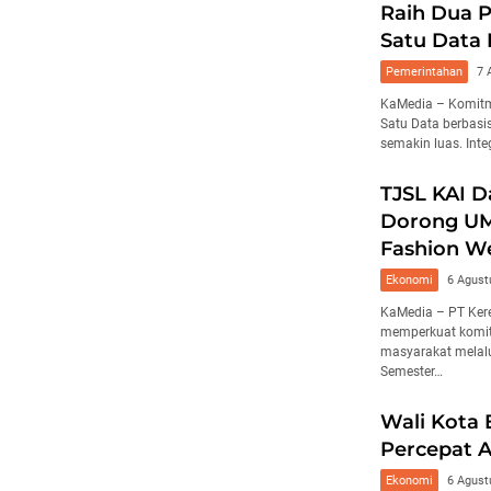
Raih Dua P
Satu Data
Pemerintahan
7 
KaMedia – Komitm
Satu Data berbas
semakin luas. Int
TJSL KAI D
Dorong UM
Fashion W
Ekonomi
6 Agust
KaMedia – PT Kere
memperkuat komit
masyarakat melal
Semester…
Wali Kota 
Percepat A
Ekonomi
6 Agust