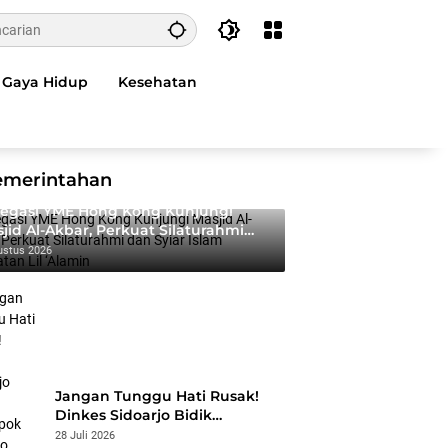
Gaya Hidup
Kesehatan
emerintahan
egasi YME Hong Kong Kunjungi
jid Al-Akbar, Perkuat Silaturahmi
 Syiar Islam Rahmatan Lil ‘Alamin
ustus 2026
Jangan Tunggu Hati Rusak!
Dinkes Sidoarjo Bidik
Kelompok Berisiko, Perang
28 Juli 2026