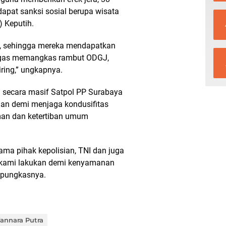
apat sanksi sosial berupa wisata
 Keputih.
os, sehingga mereka mendapatkan
tugas memangkas rambut ODGJ,
ring,” ungkapnya.
 secara masif Satpol PP Surabaya
an demi menjaga kondusifitas
man dan ketertiban umum
ama pihak kepolisian, TNI dan juga
ini kami lakukan demi kenyamanan
 pungkasnya.
Wannara Putra