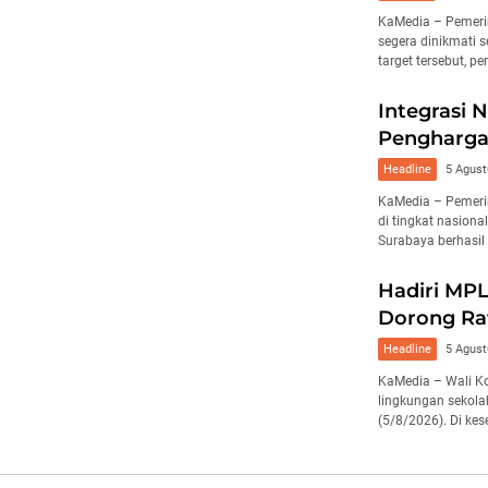
KaMedia – Pemerin
segera dinikmati 
target tersebut, p
Integrasi 
Pengharga
Headline
5 Agust
KaMedia – Pemeri
di tingkat nasiona
Surabaya berhasil
Hadiri MPL
Dorong Rat
Headline
5 Agust
KaMedia – Wali K
lingkungan sekola
(5/8/2026). Di kes