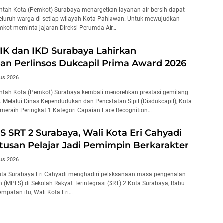
tah Kota (Pemkot) Surabaya menargetkan layanan air bersih dapat
seluruh warga di setiap wilayah Kota Pahlawan. Untuk mewujudkan
emkot meminta jajaran Direksi Perumda Air…
NIK dan IKD Surabaya Lahirkan
an Perlinsos Dukcapil Prima Award 2026
us 2026
ntah Kota (Pemkot) Surabaya kembali menorehkan prestasi gemilang
l. Melalui Dinas Kependudukan dan Pencatatan Sipil (Disdukcapil), Kota
 meraih Peringkat 1 Kategori Capaian Face Recognition…
S SRT 2 Surabaya, Wali Kota Eri Cahyadi
usan Pelajar Jadi Pemimpin Berkarakter
us 2026
ota Surabaya Eri Cahyadi menghadiri pelaksanaan masa pengenalan
h (MPLS) di Sekolah Rakyat Terintegrasi (SRT) 2 Kota Surabaya, Rabu
empatan itu, Wali Kota Eri…