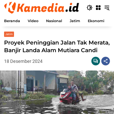
Langsung
ke
konten
Beranda
Video
Nasional
Jatim
Ekonomi
P
Jatim
Proyek Peninggian Jalan Tak Merata,
Banjir Landa Alam Mutiara Candi
18 Desember 2024