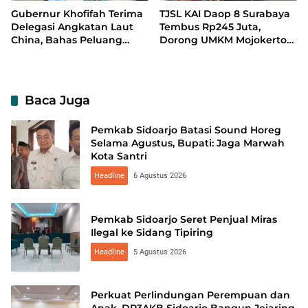
Gubernur Khofifah Terima
TJSL KAI Daop 8 Surabaya
Delegasi Angkatan Laut
Tembus Rp245 Juta,
China, Bahas Peluang
Dorong UMKM Mojokerto
Kerja Sama Teknologi
Tampil di Indonesia
Perkapalan
Fashion Week 2026
Baca Juga
Pemkab Sidoarjo Batasi Sound Horeg
Selama Agustus, Bupati: Jaga Marwah
Kota Santri
Headline
6 Agustus 2026
Pemkab Sidoarjo Seret Penjual Miras
Ilegal ke Sidang Tipiring
Headline
5 Agustus 2026
Perkuat Perlindungan Perempuan dan