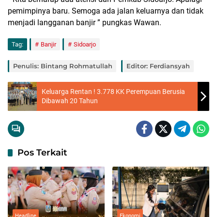
pemimpinya baru. Semoga ada jalan keluarnya dan tidak
menjadi langganan banjir ” pungkas Wawan.
Tag:
Banjir
Sidoarjo
Penulis: Bintang Rohmatullah
Editor: Ferdiansyah
Keluarga Rentan ! 3.778 KK Perempuan Berusia
Dibawah 20 Tahun
Pos Terkait
Headline
Ekonomi