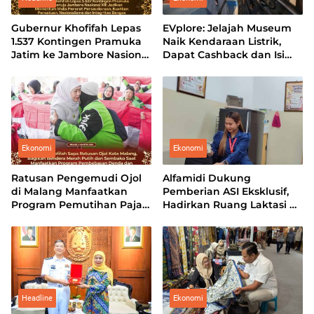
Gubernur Khofifah Lepas
EVplore: Jelajah Museum
1.537 Kontingen Pramuka
Naik Kendaraan Listrik,
Jatim ke Jambore Nasional
Dapat Cashback dan Isi
XII: Pererat Persaudaraan,
Daya Sekaligus
Perkuat Persatuan dan
Kobarkan Semangat
Nasionalisme
Ekonomi
Ekonomi
Ratusan Pengemudi Ojol
Alfamidi Dukung
di Malang Manfaatkan
Pemberian ASI Eksklusif,
Program Pemutihan Pajak
Hadirkan Ruang Laktasi di
Kendaraan
Lingkungan Perusahaan
Headline
Ekonomi