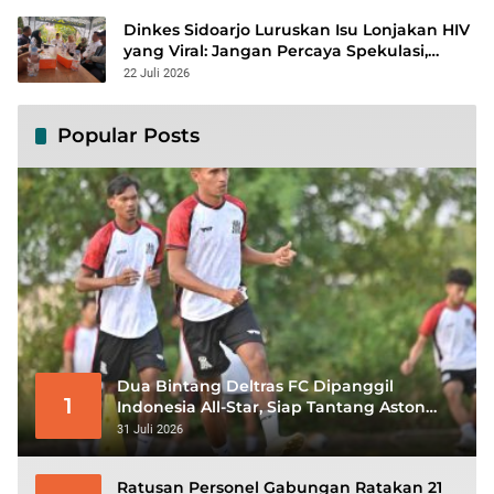
Dinkes Sidoarjo Luruskan Isu Lonjakan HIV
yang Viral: Jangan Percaya Spekulasi,
Penanganan Berbasis Data Terus
22 Juli 2026
Diperkuat
Popular Posts
Dua Bintang Deltras FC Dipanggil
1
Indonesia All-Star, Siap Tantang Aston
Villa di GBK
31 Juli 2026
Ratusan Personel Gabungan Ratakan 21