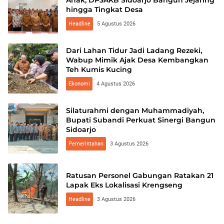
Anak, DP3AKB Sidoarjo Bangun Jejaring
hingga Tingkat Desa
Headline
5 Agustus 2026
Dari Lahan Tidur Jadi Ladang Rezeki,
Wabup Mimik Ajak Desa Kembangkan
Teh Kumis Kucing
Ekonomi
4 Agustus 2026
Silaturahmi dengan Muhammadiyah,
Bupati Subandi Perkuat Sinergi Bangun
Sidoarjo
Pemerintahan
3 Agustus 2026
Ratusan Personel Gabungan Ratakan 21
Lapak Eks Lokalisasi Krengseng
Headline
3 Agustus 2026