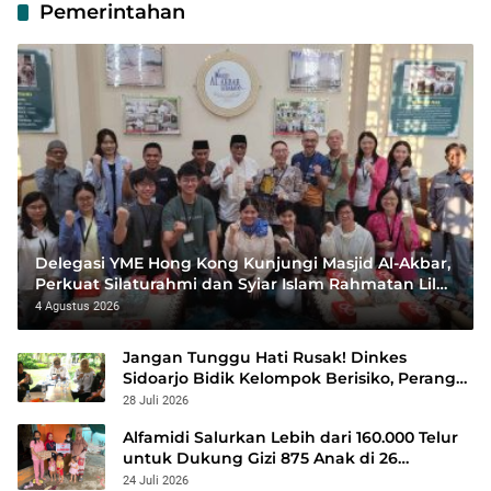
Pemerintahan
Delegasi YME Hong Kong Kunjungi Masjid Al-Akbar,
Perkuat Silaturahmi dan Syiar Islam Rahmatan Lil
‘Alamin
4 Agustus 2026
Jangan Tunggu Hati Rusak! Dinkes
Sidoarjo Bidik Kelompok Berisiko, Perang
Terbuka Lawan Hepatitis
28 Juli 2026
Alfamidi Salurkan Lebih dari 160.000 Telur
untuk Dukung Gizi 875 Anak di 26
Kabupaten/Kota
24 Juli 2026