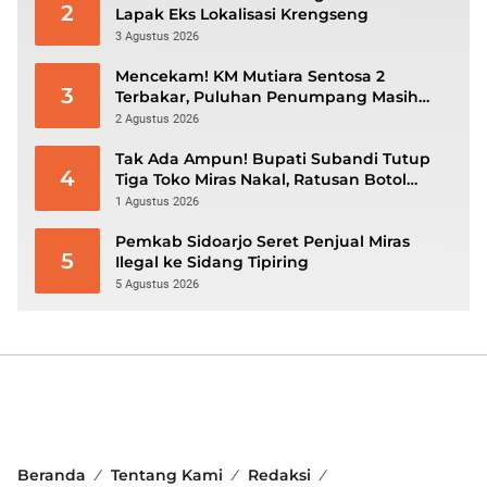
2
Lapak Eks Lokalisasi Krengseng
3 Agustus 2026
Mencekam! KM Mutiara Sentosa 2
3
Terbakar, Puluhan Penumpang Masih
Bertahan Menunggu Evakuasi
2 Agustus 2026
Tak Ada Ampun! Bupati Subandi Tutup
4
Tiga Toko Miras Nakal, Ratusan Botol
Disita
1 Agustus 2026
Pemkab Sidoarjo Seret Penjual Miras
5
Ilegal ke Sidang Tipiring
5 Agustus 2026
Beranda
Tentang Kami
Redaksi