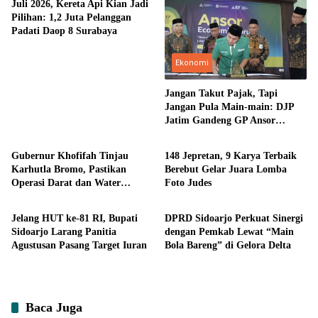
Juli 2026, Kereta Api Kian Jadi
Pilihan: 1,2 Juta Pelanggan
Padati Daop 8 Surabaya
Ekonomi
Jangan Takut Pajak, Tapi
Jangan Pula Main-main: DJP
Jatim Gandeng GP Ansor
Headline
Headline
Perkuat Literasi Pajak
Gubernur Khofifah Tinjau
148 Jepretan, 9 Karya Terbaik
Karhutla Bromo, Pastikan
Berebut Gelar Juara Lomba
Operasi Darat dan Water
Foto Judes
Headline
Ekonomi
Bombing Dimaksimalkan
Jelang HUT ke-81 RI, Bupati
DPRD Sidoarjo Perkuat Sinergi
Sidoarjo Larang Panitia
dengan Pemkab Lewat “Main
Agustusan Pasang Target Iuran
Bola Bareng” di Gelora Delta
Baca Juga