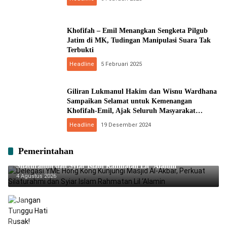
Khofifah – Emil Menangkan Sengketa Pilgub
Jatim di MK, Tudingan Manipulasi Suara Tak
Terbukti
Headline
5 Februari 2025
Giliran Lukmanul Hakim dan Wisnu Wardhana
Sampaikan Selamat untuk Kemenangan
Khofifah-Emil, Ajak Seluruh Masyarakat
Bersatu Bangun Jatim
Headline
19 Desember 2024
Pemerintahan
Delegasi YME Hong Kong Kunjungi Masjid Al-Akbar, Perkuat
Silaturahmi dan Syiar Islam Rahmatan Lil ‘Alamin
4 Agustus 2026