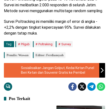
Survei ini melibatkan 2.000 responden di seluruh Jatim.
Metode survei menggunakan multistage random sampling.
Survei Poltracking ini memiliki margin of error di angka -
+2,2% dengan tingkat kepercayaan 95%. Survei dilakukan
dengan tatap muka.
Tag:
Pilgub
Poltraking
Survey
Penulis: Wawan
Editor: Ferdiansyah
Sosialisaikan Jangan Golput, Kedai Ketan Punel
Beri Ketan dan Souvenir Gratis ke Pembel
Pos Terkait
Ekonomi