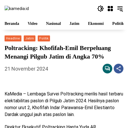
Langsung
ke
konten
Beranda
Video
Nasional
Jatim
Ekonomi
Politik
Headline
Jatim
Politik
Poltracking: Khofifah-Emil Berpeluang
Menangi Pilgub Jatim di Angka 70%
21 November 2024
KaMedia – Lembaga Survei Poltracking merilis hasil terbaru
elektabilitas paslon di Pilgub Jatim 2024. Hasilnya paslon
nomor urut 2, Khofifah Indar Parawansa-Emil Elestianto
Dardak unggul jauh atas paslon lain.
Direktur Eksekutif Poltracking Hanta Yuda AR