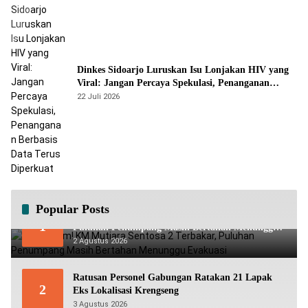
Dinkes Sidoarjo Luruskan Isu Lonjakan HIV yang
Viral: Jangan Percaya Spekulasi, Penanganan
Berbasis Data Terus Diperkuat
22 Juli 2026
Popular Posts
Mencekam! KM Mutiara Sentosa 2 Terbakar,
1
Puluhan Penumpang Masih Bertahan Menunggu
Evakuasi
2 Agustus 2026
Ratusan Personel Gabungan Ratakan 21 Lapak
2
Eks Lokalisasi Krengseng
3 Agustus 2026