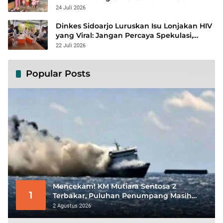
Kabupaten/Kota
24 Juli 2026
Dinkes Sidoarjo Luruskan Isu Lonjakan HIV
yang Viral: Jangan Percaya Spekulasi,
Penanganan Berbasis Data Terus
22 Juli 2026
Diperkuat
Popular Posts
Mencekam! KM Mutiara Sentosa 2
1
Terbakar, Puluhan Penumpang Masih
Bertahan Menunggu Evakuasi
2 Agustus 2026