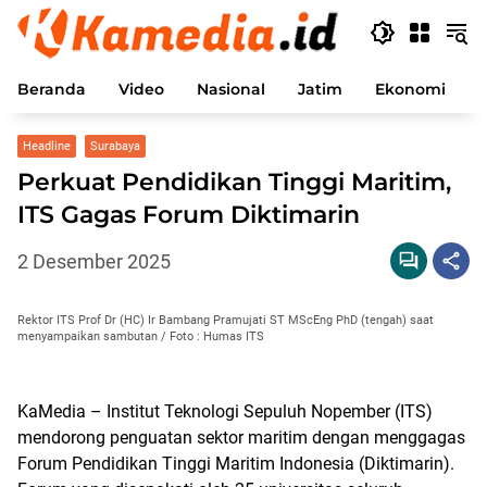
Langsung
ke
konten
Beranda
Video
Nasional
Jatim
Ekonomi
P
Headline
Surabaya
Perkuat Pendidikan Tinggi Maritim,
ITS Gagas Forum Diktimarin
2 Desember 2025
Rektor ITS Prof Dr (HC) Ir Bambang Pramujati ST MScEng PhD (tengah) saat
menyampaikan sambutan / Foto : Humas ITS
KaMedia – Institut Teknologi Sepuluh Nopember (ITS)
mendorong penguatan sektor maritim dengan menggagas
Forum Pendidikan Tinggi Maritim Indonesia (Diktimarin).