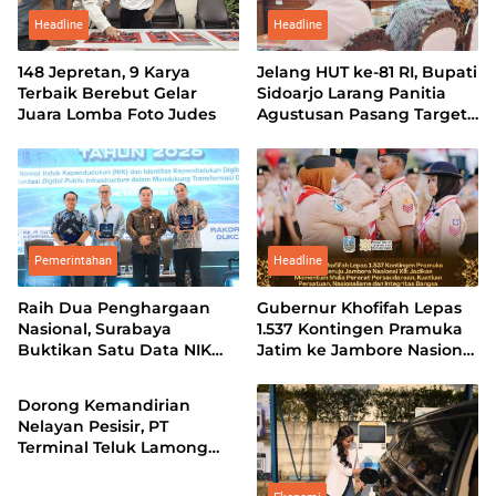
Headline
Headline
148 Jepretan, 9 Karya
Jelang HUT ke-81 RI, Bupati
Terbaik Berebut Gelar
Sidoarjo Larang Panitia
Juara Lomba Foto Judes
Agustusan Pasang Target
Iuran
Pemerintahan
Headline
Raih Dua Penghargaan
Gubernur Khofifah Lepas
Nasional, Surabaya
1.537 Kontingen Pramuka
Buktikan Satu Data NIK
Jatim ke Jambore Nasional
Ekonomi
Pacu Pertumbuhan
XII: Pererat Persaudaraan,
Ekonomi
Perkuat Persatuan dan
Dorong Kemandirian
Kobarkan Semangat
Nelayan Pesisir, PT
Nasionalisme
Terminal Teluk Lamong
Sabet Gold TJSL & CSR
Award 2026