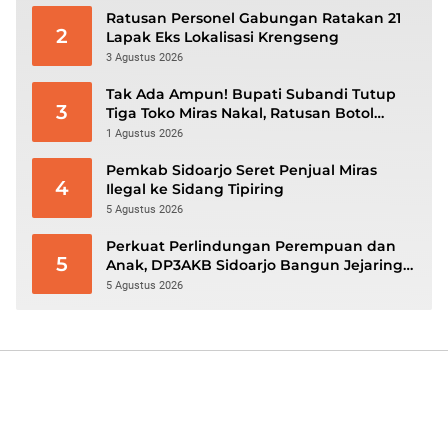
Ratusan Personel Gabungan Ratakan 21
2
Lapak Eks Lokalisasi Krengseng
3 Agustus 2026
Tak Ada Ampun! Bupati Subandi Tutup
3
Tiga Toko Miras Nakal, Ratusan Botol
Disita
1 Agustus 2026
Pemkab Sidoarjo Seret Penjual Miras
4
Ilegal ke Sidang Tipiring
5 Agustus 2026
Perkuat Perlindungan Perempuan dan
5
Anak, DP3AKB Sidoarjo Bangun Jejaring
hingga Tingkat Desa
5 Agustus 2026