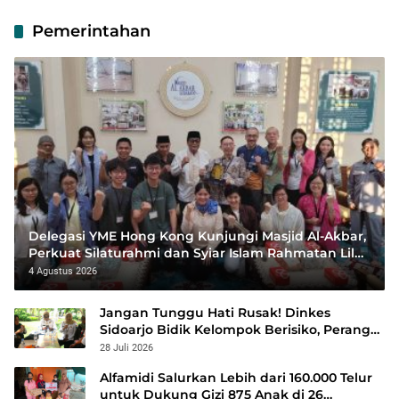
Pemerintahan
Delegasi YME Hong Kong Kunjungi Masjid Al-Akbar,
Perkuat Silaturahmi dan Syiar Islam Rahmatan Lil
‘Alamin
4 Agustus 2026
Jangan Tunggu Hati Rusak! Dinkes
Sidoarjo Bidik Kelompok Berisiko, Perang
Terbuka Lawan Hepatitis
28 Juli 2026
Alfamidi Salurkan Lebih dari 160.000 Telur
untuk Dukung Gizi 875 Anak di 26