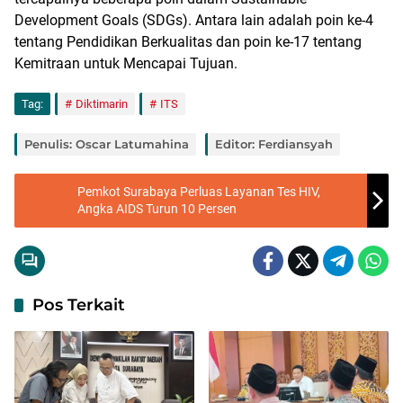
Development Goals (SDGs). Antara lain adalah poin ke-4
tentang Pendidikan Berkualitas dan poin ke-17 tentang
Kemitraan untuk Mencapai Tujuan.
Tag:
Diktimarin
ITS
Penulis: Oscar Latumahina
Editor: Ferdiansyah
Pemkot Surabaya Perluas Layanan Tes HIV,
Angka AIDS Turun 10 Persen
Pos Terkait