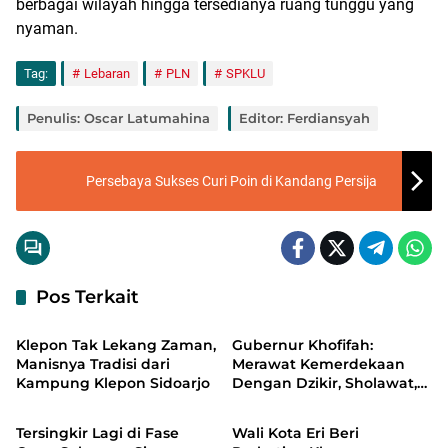
berbagai wilayah hingga tersedianya ruang tunggu yang
nyaman.
Tag:
Lebaran
PLN
SPKLU
Penulis: Oscar Latumahina
Editor: Ferdiansyah
Persebaya Sukses Curi Poin di Kandang Persija
Pos Terkait
Ekonomi
Headline
Klepon Tak Lekang Zaman,
Gubernur Khofifah:
Manisnya Tradisi dari
Merawat Kemerdekaan
Kampung Klepon Sidoarjo
Dengan Dzikir, Sholawat,
Headline
Headline
dan Doa
Tersingkir Lagi di Fase
Wali Kota Eri Beri