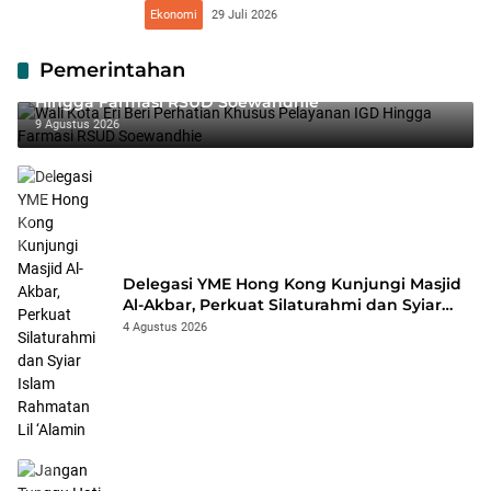
Ekonomi
29 Juli 2026
Pemerintahan
Wali Kota Eri Beri Perhatian Khusus Pelayanan IGD
Hingga Farmasi RSUD Soewandhie
9 Agustus 2026
Delegasi YME Hong Kong Kunjungi Masjid
Al-Akbar, Perkuat Silaturahmi dan Syiar
Islam Rahmatan Lil ‘Alamin
4 Agustus 2026