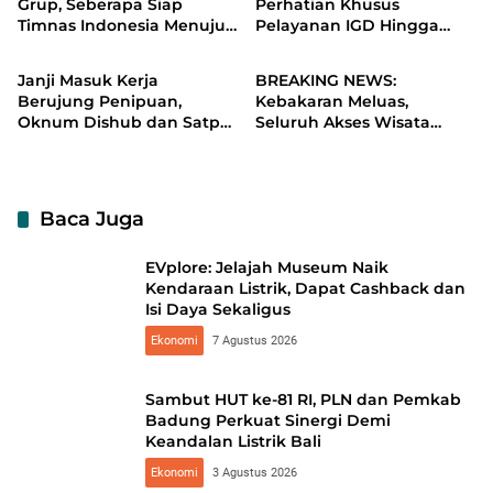
Grup, Seberapa Siap
Perhatian Khusus
Timnas Indonesia Menuju
Pelayanan IGD Hingga
Headline
Headline
Piala Asia?
Farmasi RSUD
Soewandhie
Janji Masuk Kerja
BREAKING NEWS:
Berujung Penipuan,
Kebakaran Meluas,
Oknum Dishub dan Satpol
Seluruh Akses Wisata
PP Dipecat
Gunung Bromo Ditutup
Total
Baca Juga
EVplore: Jelajah Museum Naik
Kendaraan Listrik, Dapat Cashback dan
Isi Daya Sekaligus
Ekonomi
7 Agustus 2026
Sambut HUT ke-81 RI, PLN dan Pemkab
Badung Perkuat Sinergi Demi
Keandalan Listrik Bali
Ekonomi
3 Agustus 2026