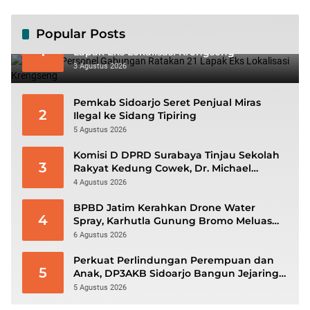
Popular Posts
Ratusan Personel Gabungan Ratakan 21
1
Lapak Eks Lokalisasi Krengseng
3 Agustus 2026
Pemkab Sidoarjo Seret Penjual Miras
2
Ilegal ke Sidang Tipiring
5 Agustus 2026
Komisi D DPRD Surabaya Tinjau Sekolah
3
Rakyat Kedung Cowek, Dr. Michael
Leksodimulyo: “Membangun Karakter
4 Agustus 2026
untuk Memutus Rantai Kemiskinan”
BPBD Jatim Kerahkan Drone Water
4
Spray, Karhutla Gunung Bromo Meluas
hingga 70 Hektare
6 Agustus 2026
Perkuat Perlindungan Perempuan dan
5
Anak, DP3AKB Sidoarjo Bangun Jejaring
hingga Tingkat Desa
5 Agustus 2026