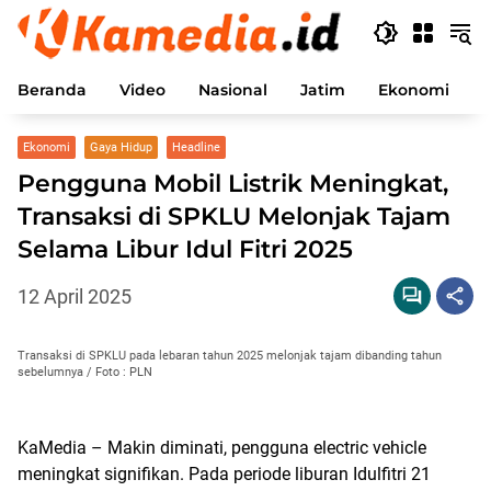
Langsung
ke
konten
Beranda
Video
Nasional
Jatim
Ekonomi
P
Ekonomi
Gaya Hidup
Headline
Pengguna Mobil Listrik Meningkat,
Transaksi di SPKLU Melonjak Tajam
Selama Libur Idul Fitri 2025
12 April 2025
Transaksi di SPKLU pada lebaran tahun 2025 melonjak tajam dibanding tahun
sebelumnya / Foto : PLN
KaMedia – Makin diminati, pengguna electric vehicle
meningkat signifikan. Pada periode liburan Idulfitri 21