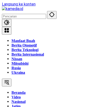
Langsung ke konten
Manfaat Buah
Berita Otomotif
Berita Teknologi
Berita Internasional
Nissan
Mitsubishi
Rusia
Ukraina
Beranda
Video
Nasional
Jatim