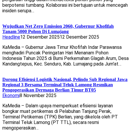
berpotensi tumbang. Kolaborasi ini bertujuan untuk mencegah
insiden serupa…
Wujudkan Net Zero Emission 2060, Gubernur Khofifah
Tanam 5000 Pohon Di Lumajang
Headline
12 Desember 2025
12 Desember 2025
KaMedia – Gubernur Jawa Timur Khofifah Indar Parawansa
menghadiri Puncak Peringatan Hari Menanam Pohon
Indonesia Tahun 2025 di Bumi Perkemahan Glagah Arum, Desa
Kandangtepus, Kec. Senduro, Kab. Lumajang pada Jum’at…
Dorong Efisiensi Logistik Nasional, Pelindo Sub Regional Jawa
Regional 3 Bersama Terminal Teluk Lamong Resmikan
Pengoperasikan Dermaga Berlian Timur BT05
Ekonomi
8 November 2025
KaMedia – Dalam upaya memperkuat efisiensi layanan
bongkar muat petikemas di Pelabuhan Tanjung Perak,
Terminal Petikemas (TPK) Berlian, yang dikelola oleh PT
Terminal Teluk Lamong (PT TTL), secara resmi
mengoperasikan…