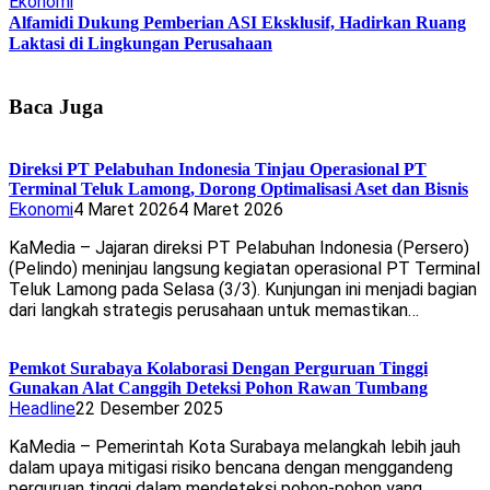
Ekonomi
Alfamidi Dukung Pemberian ASI Eksklusif, Hadirkan Ruang
Laktasi di Lingkungan Perusahaan
Baca Juga
Direksi PT Pelabuhan Indonesia Tinjau Operasional PT
Terminal Teluk Lamong, Dorong Optimalisasi Aset dan Bisnis
Ekonomi
4 Maret 2026
4 Maret 2026
KaMedia – Jajaran direksi PT Pelabuhan Indonesia (Persero)
(Pelindo) meninjau langsung kegiatan operasional PT Terminal
Teluk Lamong pada Selasa (3/3). Kunjungan ini menjadi bagian
dari langkah strategis perusahaan untuk memastikan…
Pemkot Surabaya Kolaborasi Dengan Perguruan Tinggi
Gunakan Alat Canggih Deteksi Pohon Rawan Tumbang
Headline
22 Desember 2025
KaMedia – Pemerintah Kota Surabaya melangkah lebih jauh
dalam upaya mitigasi risiko bencana dengan menggandeng
perguruan tinggi dalam mendeteksi pohon-pohon yang