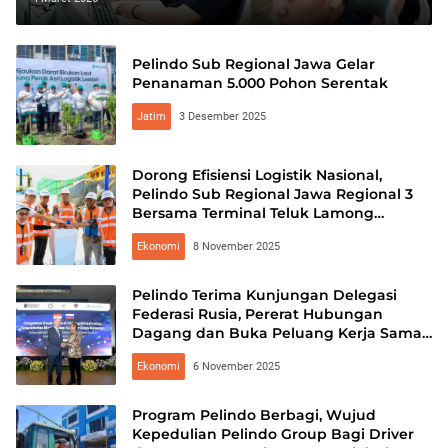
Optimalisasi Aset dan Bisnis
Pelindo Sub Regional Jawa Gelar
Penanaman 5.000 Pohon Serentak
Jatim
3 Desember 2025
Dorong Efisiensi Logistik Nasional,
Pelindo Sub Regional Jawa Regional 3
Bersama Terminal Teluk Lamong
Resmikan Pengoperasikan Dermaga
Ekonomi
8 November 2025
Berlian Timur BT05
Pelindo Terima Kunjungan Delegasi
Federasi Rusia, Pererat Hubungan
Dagang dan Buka Peluang Kerja Sama
Internasional
Ekonomi
6 November 2025
Program Pelindo Berbagi, Wujud
Kepedulian Pelindo Group Bagi Driver