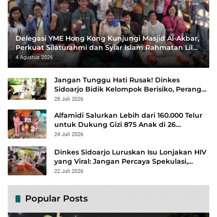
Delegasi YME Hong Kong Kunjungi Masjid Al-Akbar,
Perkuat Silaturahmi dan Syiar Islam Rahmatan Lil
‘Alamin
4 Agustus 2026
Jangan Tunggu Hati Rusak! Dinkes
Sidoarjo Bidik Kelompok Berisiko, Perang
Terbuka Lawan Hepatitis
28 Juli 2026
Alfamidi Salurkan Lebih dari 160.000 Telur
untuk Dukung Gizi 875 Anak di 26
Kabupaten/Kota
24 Juli 2026
Dinkes Sidoarjo Luruskan Isu Lonjakan HIV
yang Viral: Jangan Percaya Spekulasi,
Penanganan Berbasis Data Terus
22 Juli 2026
Diperkuat
Popular Posts