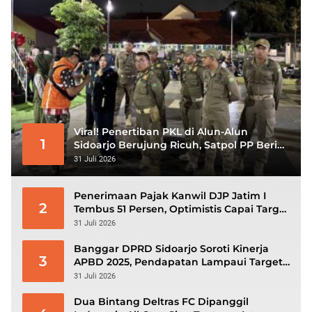
Viral! Penertiban PKL di Alun-Alun
1
Sidoarjo Berujung Ricuh, Satpol PP Beri
Klarifikasi
31 Juli 2026
Penerimaan Pajak Kanwil DJP Jatim I
2
Tembus 51 Persen, Optimistis Capai Target
Rp56,3 Triliun
31 Juli 2026
Banggar DPRD Sidoarjo Soroti Kinerja
3
APBD 2025, Pendapatan Lampaui Target
dan Defisit Berbalik Jadi Surplus
31 Juli 2026
Dua Bintang Deltras FC Dipanggil