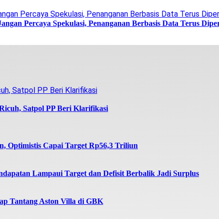
Jangan Percaya Spekulasi, Penanganan Berbasis Data Terus Dipe
icuh, Satpol PP Beri Klarifikasi
 Optimistis Capai Target Rp56,3 Triliun
dapatan Lampaui Target dan Defisit Berbalik Jadi Surplus
iap Tantang Aston Villa di GBK