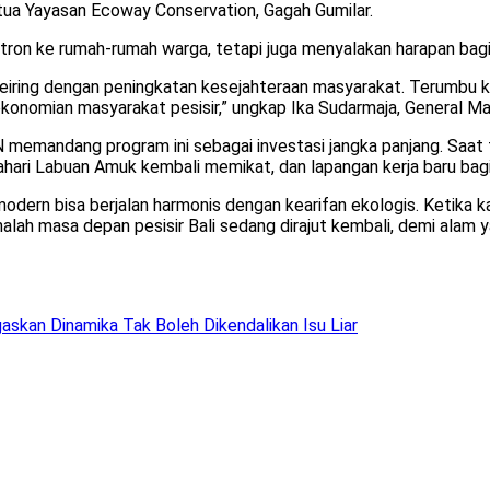
tua Yayasan Ecoway Conservation, Gagah Gumilar.
ktron ke rumah-rumah warga, tetapi juga menyalakan harapan bagi
 seiring dengan peningkatan kesejahteraan masyarakat. Terumbu k
erekonomian masyarakat pesisir,” ungkap Ika Sudarmaja, General
 memandang program ini sebagai investasi jangka panjang. Saat t
ahari Labuan Amuk kembali memikat, dan lapangan kerja baru bagi
odern bisa berjalan harmonis dengan kearifan ekologis. Ketika
lah masa depan pesisir Bali sedang dirajut kembali, demi alam y
skan Dinamika Tak Boleh Dikendalikan Isu Liar