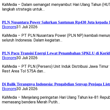
KaMedia – Dalam semangat menyambut Hari Ulang Tahun (HUT) 
langkah strategis untuk…
PLN Nusantara Power Salurkan Santunan Rp430 Juta kepada 1
Ekonomi
31 Juli 2026
KaMedia – PT PLN Nusantara Power (PLN NP) kembali menunjuk
seluruh Indonesia. Dalam kegiatan…
PLN Pacu Transisi Energi Lewat Penambahan SPKLU di Korid
Ekonomi
30 Juli 2026
KaMedia – PT PLN (Persero) Unit Induk Distribusi Jawa Timur 
Rest Area Tol 575A dan…
Di Balik Terangnya Indonesia: Pengabdian Senyap Penjaga Li
Ekonomi
30 Juli 2026
KaMedia – Menjelang peringatan Hari Ulang Tahun ke-81 Republ
memasang bendera Merah Putih…