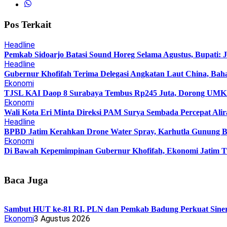
Pos Terkait
Headline
Pemkab Sidoarjo Batasi Sound Horeg Selama Agustus, Bupati: 
Headline
Gubernur Khofifah Terima Delegasi Angkatan Laut China, Bah
Ekonomi
TJSL KAI Daop 8 Surabaya Tembus Rp245 Juta, Dorong UMKM 
Ekonomi
Wali Kota Eri Minta Direksi PAM Surya Sembada Percepat Alir
Headline
BPBD Jatim Kerahkan Drone Water Spray, Karhutla Gunung B
Ekonomi
Di Bawah Kepemimpinan Gubernur Khofifah, Ekonomi Jatim T
Baca Juga
Sambut HUT ke-81 RI, PLN dan Pemkab Badung Perkuat Sinerg
Ekonomi
3 Agustus 2026