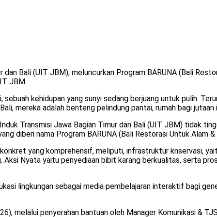
r dan Bali (UIT JBM), meluncurkan Program BARUNA (Bali Resto
UIT JBM
sebuah kehidupan yang sunyi sedang berjuang untuk pulih. Terum
Bali, mereka adalah benteng pelindung pantai, rumah bagi jutaan ik
 Induk Transmisi Jawa Bagian Timur dan Bali (UIT JBM) tidak tin
ng diberi nama Program BARUNA (Bali Restorasi Untuk Alam & 
ret yang komprehensif, meliputi, infrastruktur knservasi, yait
ng. Aksi Nyata yaitu penyediaan bibit karang berkualitas, serta
asi lingkungan sebagai media pembelajaran interaktif bagi gene
/2026), melalui penyerahan bantuan oleh Manager Komunikasi & 