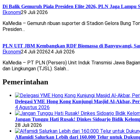
Di Balik Gemuruh Piala Presiden Elite 2026, PLN Jaga Lampu 
Ekonomi
29 Juli 2026
KaMedia – Gemuruh ribuan suporter di Stadion Gelora Bung Tomo,
Presiden…
PLN UIT JBM Kembangkan RDF Biomassa di Banyuwangi, Samp
Ekonomi
24 Juli 2026
24 Juli 2026
KaMedia – PT PLN (Persero) Unit Induk Transmisi Jawa Bagian
dan Lingkungan (TJSL). Salah…
Pemerintahan
Delegasi YME Hong Kong Kunjungi Masjid Al-Akbar, Perk
4 Agustus 2026
Jangan Tunggu Hati Rusak! Dinkes Sidoarjo Bidik Kelomp
28 Juli 2026
Alfamidi Salurkan Lebih dari 160.000 Telur untuk Dukun