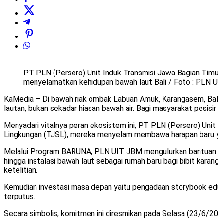
PT PLN (Persero) Unit Induk Transmisi Jawa Bagian Timu
menyelamatkan kehidupan bawah laut Bali / Foto : PLN 
KaMedia – Di bawah riak ombak Labuan Amuk, Karangasem, Bali, 
lautan, bukan sekadar hiasan bawah air. Bagi masyarakat pesisir 
Menyadari vitalnya peran ekosistem ini, PT PLN (Persero) Unit
Lingkungan (TJSL), mereka menyelam membawa harapan baru ya
Melalui Program BARUNA, PLN UIT JBM mengulurkan bantuan konk
hingga instalasi bawah laut sebagai rumah baru bagi bibit kara
ketelitian.
Kemudian investasi masa depan yaitu pengadaan storybook eduk
terputus.
​Secara simbolis, komitmen ini diresmikan pada Selasa (23/6