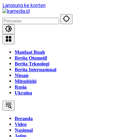
Langsung ke konten
Manfaat Buah
Berita Otomotif
Berita Teknologi
Berita Internasional
Nissan
Mitsubishi
Rusia
Ukraina
Beranda
Video
Nasional
Jatim