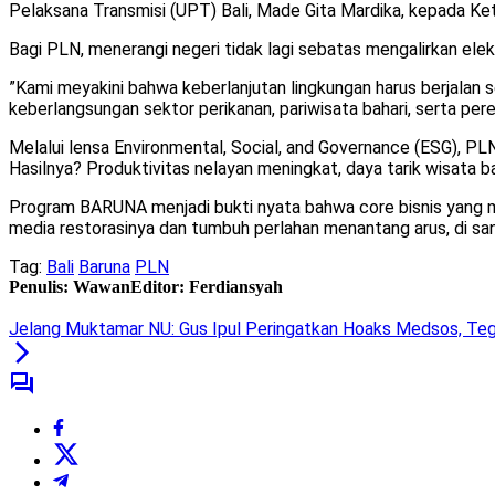
Pelaksana Transmisi (UPT) Bali, Made Gita Mardika, kepada Ke
Bagi PLN, menerangi negeri tidak lagi sebatas mengalirkan ele
​”Kami meyakini bahwa keberlanjutan lingkungan harus berjalan
keberlangsungan sektor perikanan, pariwisata bahari, serta p
Melalui lensa Environmental, Social, and Governance (ESG), PLN
Hasilnya? Produktivitas nelayan meningkat, daya tarik wisata b
Program BARUNA menjadi bukti nyata bahwa core bisnis yang m
media restorasinya dan tumbuh perlahan menantang arus, di sana
Tag:
Bali
Baruna
PLN
Penulis: Wawan
Editor: Ferdiansyah
Jelang Muktamar NU: Gus Ipul Peringatkan Hoaks Medsos, Tega