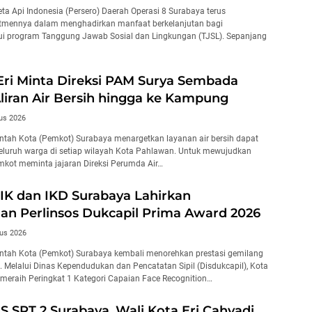
ta Api Indonesia (Persero) Daerah Operasi 8 Surabaya terus
mennya dalam menghadirkan manfaat berkelanjutan bagi
ui program Tanggung Jawab Sosial dan Lingkungan (TJSL). Sepanjang
Eri Minta Direksi PAM Surya Sembada
liran Air Bersih hingga ke Kampung
us 2026
tah Kota (Pemkot) Surabaya menargetkan layanan air bersih dapat
seluruh warga di setiap wilayah Kota Pahlawan. Untuk mewujudkan
emkot meminta jajaran Direksi Perumda Air…
NIK dan IKD Surabaya Lahirkan
an Perlinsos Dukcapil Prima Award 2026
us 2026
ntah Kota (Pemkot) Surabaya kembali menorehkan prestasi gemilang
l. Melalui Dinas Kependudukan dan Pencatatan Sipil (Disdukcapil), Kota
 meraih Peringkat 1 Kategori Capaian Face Recognition…
S SRT 2 Surabaya, Wali Kota Eri Cahyadi