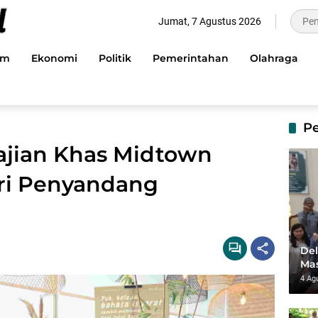
Jumat, 7 Agustus 2026
im
Ekonomi
Politik
Pemerintahan
Olahraga
P
Sajian Khas Midtown
ari Penyandang
Del
Mas
dan
4 Ag