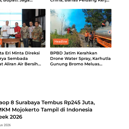
, Bupati: Jaga
China, Bahas Peluang Kerja
 Kota Santri
Sama Teknologi Perkapalan
i
Headline
ta Eri Minta Direksi
BPBD Jatim Kerahkan
rya Sembada
Drone Water Spray, Karhutla
t Aliran Air Bersih
Gunung Bromo Meluas
 ke Kampung
hingga 70 Hektare
aop 8 Surabaya Tembus Rp245 Juta,
KM Mojokerto Tampil di Indonesia
eek 2026
us 2026