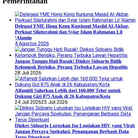
Pemerintahan
Delegasi YME Hong Kong Kunjungi Masjid Al-Akbar,
Perkuat Silaturahmi dan Syiar Islam Rahmatan Lil
‘Alamin
4 Agustus 2026
Jangan Tunggu Hati Rusak! Dinkes Sidoarjo Bidik
Kelompok Berisiko, Perang Terbuka Lawan Hepatitis
28 Juli 2026
Alfamidi Salurkan Lebih dari 160.000 Telur untuk
Dukung Gizi 875 Anak di 26 Kabupaten/Kota
24 Juli 2026
25 Juli 2026
Dinkes Sidoarjo Luruskan Isu Lonjakan HIV yang Viral:
Jangan Percaya Spekulasi, Penanganan Berbasis Data
Terus Diperkuat