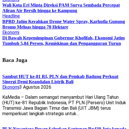
Wali Kota Eri Minta Direksi PAM Surya Sembada Percepat
Aliran Air Bersih hingga ke Kampung
Headline
BPBD Jatim Kerahkan Drone Water Spray, Karhutla Gunung
Bromo Meluas hingga 70 Hektare
Ekonomi
Di Bawah Kepemimpinan Gubernur Khofifah, Ekonomi Jatim
Tumbuh 5,84 Persen, Kemiskinan dan Pengangguran Turun
Baca Juga
Sambut HUT ke-81 RI, PLN dan Pemkab Badung Perkuat
Sinergi Demi Keandalan Listrik Bali
Ekonomi
3 Agustus 2026
KaMedia – Dalam semangat menyambut Hari Ulang Tahun
(HUT) ke-81 Republik Indonesia, PT PLN (Persero) Unit Induk
Transmisi Jawa Bagian Timur dan Bali (UIT JBM) terus
memperkuat langkah strategis untuk…
PLN Nusantara Power Salurkan Santunan Rp430 Juta kepada