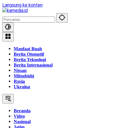
Langsung ke konten
Manfaat Buah
Berita Otomotif
Berita Teknologi
Berita Internasional
Nissan
Mitsubishi
Rusia
Ukraina
Beranda
Video
Nasional
Jatim