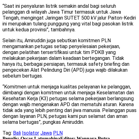
“Saat ini penyaluran listrik semakin andal bagi seluruh
pelanggan di wilayah Jawa Timur termasuk untuk Jawa
Tengah, mengingat Jaringan SUTET 500 kV jalur Paiton-Kediri
ini merupakan tulang punggung yang vital bagi pasokan listrik
untuk kedua provinsi”, tambahnya.
Selain itu, Amiruddin juga sebutkan komitmen PLN
mengamankan petugas setiap penyelesaian pekerjaan,
dengan pelatihan tersertifikasi untuk tim PDKB yang
melakukan pekerjaan dalam keadaan bertegangan. Tidak
hanya itu, berbagai persiapan, termasuk safety briefing dan
pengecekan Alat Pelindung Diri (APD) juga wajib dilakukan
sebelum bertugas.
“Komitmen untuk menjaga kualitas pelayanan ke pelanggan,
diimbangi dengan komitmen untuk menjaga Keselamatan dan
Kesehatan Kerja (K3) petugas selama pekerjaan berlangsung
dengan wajib mengenakan APD dan mematuhi aturan. Karena
tidak ada yang lebih penting dari jiwa manusia. Pelanggan puas
dengan layanan PLN, petugas kami pun selamat dan aman
selama bertugas”, pungkas Amiruddin.
Tag:
Bali
Isolator
Jawa
PLN
Penulis: Oscar Latumahina
Editor: Wannara Putra