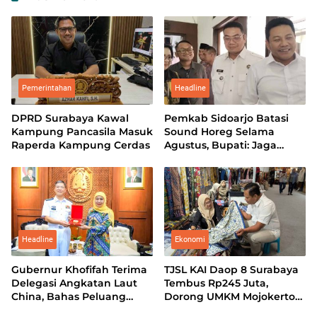
Pemerintahan
Headline
DPRD Surabaya Kawal
Pemkab Sidoarjo Batasi
Kampung Pancasila Masuk
Sound Horeg Selama
Raperda Kampung Cerdas
Agustus, Bupati: Jaga
Marwah Kota Santri
Headline
Ekonomi
Gubernur Khofifah Terima
TJSL KAI Daop 8 Surabaya
Delegasi Angkatan Laut
Tembus Rp245 Juta,
China, Bahas Peluang
Dorong UMKM Mojokerto
Kerja Sama Teknologi
Tampil di Indonesia