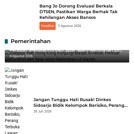
Bang Jo Dorong Evaluasi Berkala
DTSEN, Pastikan Warga Berhak Tak
Kehilangan Akses Bansos
Headline
5 Agustus 2026
Pemerintahan
Delegasi YME Hong Kong Kunjungi Masjid Al-Akbar,
Perkuat Silaturahmi dan Syiar Islam Rahmatan Lil
‘Alamin
4 Agustus 2026
Jangan Tunggu Hati Rusak! Dinkes
Sidoarjo Bidik Kelompok Berisiko, Perang
Terbuka Lawan Hepatitis
28 Juli 2026