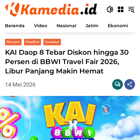
Langsung
ke
konten
Beranda
Video
Nasional
Jatim
Ekonomi
P
Ekonomi
Headline
Surabaya
KAI Daop 8 Tebar Diskon hingga 30
Persen di BBWI Travel Fair 2026,
Libur Panjang Makin Hemat
14 Mei 2026