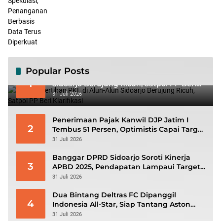
Popular Posts
Viral! Penertiban PKL di Alun-Alun
1
Sidoarjo Berujung Ricuh, Satpol PP Beri
Klarifikasi
31 Juli 2026
Penerimaan Pajak Kanwil DJP Jatim I
2
Tembus 51 Persen, Optimistis Capai Target
Rp56,3 Triliun
31 Juli 2026
Banggar DPRD Sidoarjo Soroti Kinerja
3
APBD 2025, Pendapatan Lampaui Target
dan Defisit Berbalik Jadi Surplus
31 Juli 2026
Dua Bintang Deltras FC Dipanggil
4
Indonesia All-Star, Siap Tantang Aston
Villa di GBK
31 Juli 2026