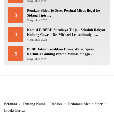
3 Agustus 2026
Pemkab Sidoarjo Seret Penjual Miras Ilegal ke
3
Sidang Tipiring
5 Agustus 2026
Komisi D DPRD Surabaya Tinjau Sekolah Rakyat
4
Kedung Cowek, Dr. Michael Leksodimulyo:
“Membangun Karakter untuk Memutus Rantai
4 Agustus 2026
Kemiskinan”
BPBD Jatim Kerahkan Drone Water Spray,
5
Karhutla Gunung Bromo Meluas hingga 70
Hektare
6 Agustus 2026
Beranda
Tentang Kami
Redaksi
Pedoman Media Siber
Indeks Berita