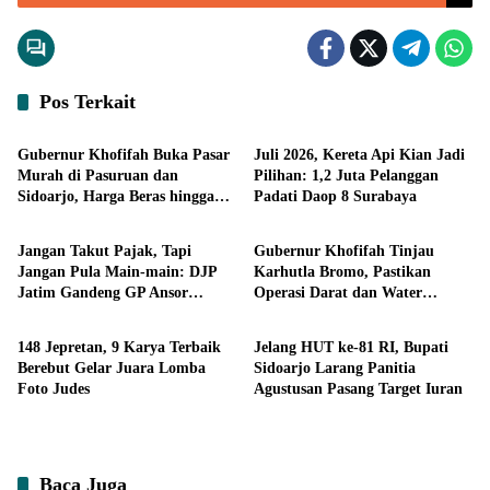
Pos Terkait
Ekonomi
Ekonomi
Gubernur Khofifah Buka Pasar
Juli 2026, Kereta Api Kian Jadi
Murah di Pasuruan dan
Pilihan: 1,2 Juta Pelanggan
Sidoarjo, Harga Beras hingga
Padati Daop 8 Surabaya
Ekonomi
Headline
Minyak di Bawah Pasaran
Jangan Takut Pajak, Tapi
Gubernur Khofifah Tinjau
Jangan Pula Main-main: DJP
Karhutla Bromo, Pastikan
Jatim Gandeng GP Ansor
Operasi Darat dan Water
Headline
Headline
Perkuat Literasi Pajak
Bombing Dimaksimalkan
148 Jepretan, 9 Karya Terbaik
Jelang HUT ke-81 RI, Bupati
Berebut Gelar Juara Lomba
Sidoarjo Larang Panitia
Foto Judes
Agustusan Pasang Target Iuran
Baca Juga