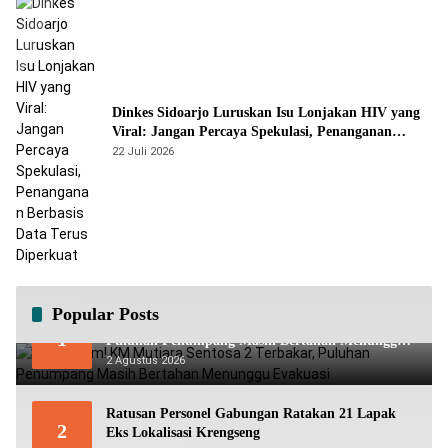
Dinkes Sidoarjo Luruskan Isu Lonjakan HIV yang
Viral: Jangan Percaya Spekulasi, Penanganan
Berbasis Data Terus Diperkuat
22 Juli 2026
Popular Posts
Mencekam! KM Mutiara Sentosa 2 Terbakar,
1
Puluhan Penumpang Masih Bertahan Menunggu
Evakuasi
2 Agustus 2026
Ratusan Personel Gabungan Ratakan 21 Lapak
2
Eks Lokalisasi Krengseng