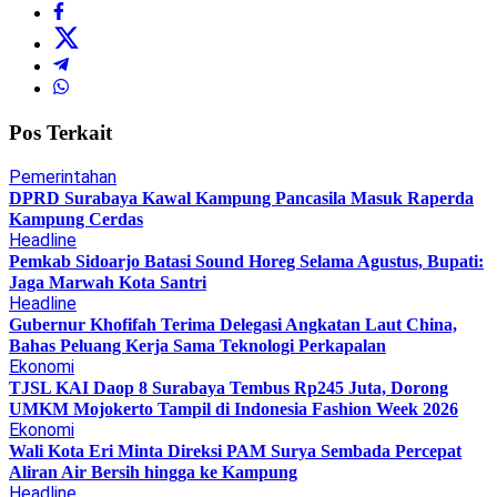
Pos Terkait
Pemerintahan
DPRD Surabaya Kawal Kampung Pancasila Masuk Raperda
Kampung Cerdas
Headline
Pemkab Sidoarjo Batasi Sound Horeg Selama Agustus, Bupati:
Jaga Marwah Kota Santri
Headline
Gubernur Khofifah Terima Delegasi Angkatan Laut China,
Bahas Peluang Kerja Sama Teknologi Perkapalan
Ekonomi
TJSL KAI Daop 8 Surabaya Tembus Rp245 Juta, Dorong
UMKM Mojokerto Tampil di Indonesia Fashion Week 2026
Ekonomi
Wali Kota Eri Minta Direksi PAM Surya Sembada Percepat
Aliran Air Bersih hingga ke Kampung
Headline