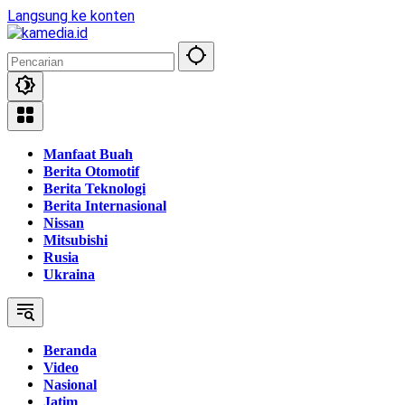
Langsung ke konten
Manfaat Buah
Berita Otomotif
Berita Teknologi
Berita Internasional
Nissan
Mitsubishi
Rusia
Ukraina
Beranda
Video
Nasional
Jatim