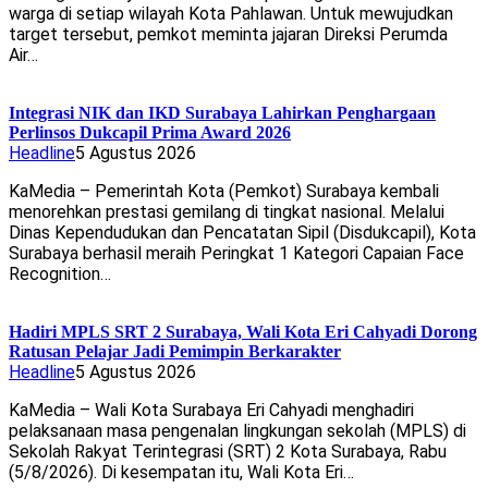
warga di setiap wilayah Kota Pahlawan. Untuk mewujudkan
target tersebut, pemkot meminta jajaran Direksi Perumda
Air…
Integrasi NIK dan IKD Surabaya Lahirkan Penghargaan
Perlinsos Dukcapil Prima Award 2026
Headline
5 Agustus 2026
KaMedia – Pemerintah Kota (Pemkot) Surabaya kembali
menorehkan prestasi gemilang di tingkat nasional. Melalui
Dinas Kependudukan dan Pencatatan Sipil (Disdukcapil), Kota
Surabaya berhasil meraih Peringkat 1 Kategori Capaian Face
Recognition…
Hadiri MPLS SRT 2 Surabaya, Wali Kota Eri Cahyadi Dorong
Ratusan Pelajar Jadi Pemimpin Berkarakter
Headline
5 Agustus 2026
KaMedia – Wali Kota Surabaya Eri Cahyadi menghadiri
pelaksanaan masa pengenalan lingkungan sekolah (MPLS) di
Sekolah Rakyat Terintegrasi (SRT) 2 Kota Surabaya, Rabu
(5/8/2026). Di kesempatan itu, Wali Kota Eri…