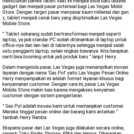
menuturkan bahwa tablet saat ini menjadi idola baru didunia
gadget dan menjadi pasar potensial bagi Las Vegas Mobil
Store. Dengan target pasar menyasar kaum millenial dan gen
z, tablet menjadi ceruk baru yang dioptimalkan Las Vegas
Mobile Store.
” Tablet sekarang sudah bertransformasi menjadi seperti
laptop, ya jadi standar PC sudah ditanamkan di laptop untuk
office-nya dan lain-lain di tabletnya sehingga menjadi salah
satu pengganti laptop, selain ringkas bawanya. Kita harapkan
nanti bisa booming untuk jadi produk baru ” lanjut Herry.
Dalam mengelola pasar, Las Vegas juga menampilkan inovasi
layanan dengan nama ‘Gas Pol’ yaitu Las Vegas Pesan Online.
Herry menyampaikan ini adalah format layanan khusus bagi
kenyamanan customer. Dengan cara ini, pasar Las Vegas
Mobile Store makin luas karena mengakses kenyaman
customer dengan sistem pengantaran.
” Gas Pol adalah inovasi kami untuk memanjakan customer.
Mereka tinggal pesan online dan barang kami antarkan ”
tambah Herry Ramba.
Ekspansi pasar dari Las Vegas juga dilakukan secara online,
seperti Toko Pedia, Shopee, Blibli dan lainnya. Diharapkan