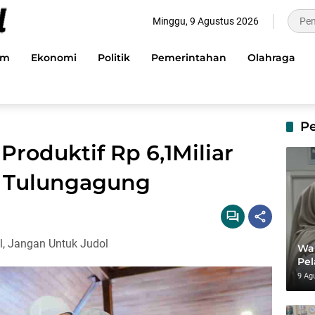
Minggu, 9 Agustus 2026
im
Ekonomi
Politik
Pemerintahan
Olahraga
P
roduktif Rp 6,1Miliar
t Tulungagung
al, Jangan Untuk Judol
Wal
Pe
So
9 Ag