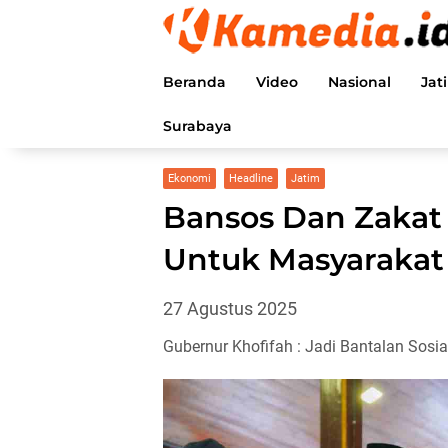
Langsung
ke
konten
Beranda
Video
Nasional
Jat
Surabaya
Ekonomi
Headline
Jatim
Bansos Dan Zakat P
Untuk Masyaraka
27 Agustus 2025
Gubernur Khofifah : Jadi Bantalan Sosi