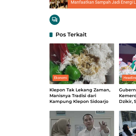
Manfaatkan Sampah Jadi Energi Li
Pos Terkait
Ekonomi
Headlin
Klepon Tak Lekang Zaman,
Gubern
Manisnya Tradisi dari
Kemer
Kampung Klepon Sidoarjo
Dzikir,