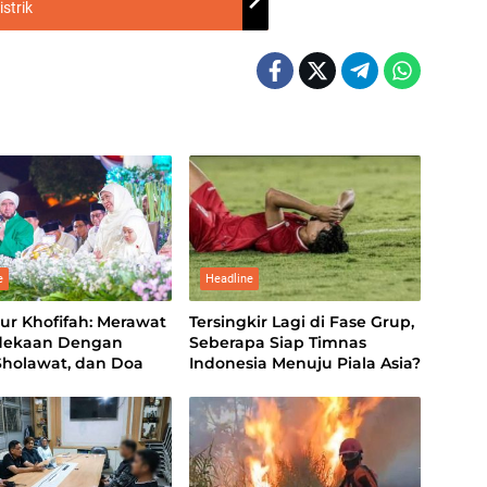
strik
e
Headline
ur Khofifah: Merawat
Tersingkir Lagi di Fase Grup,
dekaan Dengan
Seberapa Siap Timnas
 Sholawat, dan Doa
Indonesia Menuju Piala Asia?