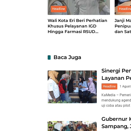
Headline
Headlin
Wali Kota Eri Beri Perhatian
Janji M
Khusus Pelayanan IGD
Penipu
Hingga Farmasi RSUD
dan Sat
Soewandhie
Baca Juga
Sinergi P
Layanan Pe
Headline
1 Agust
KaMedia – Pemeri
mendukung agenda 
uji coba atau pilot
Gubernur K
Sampang, J