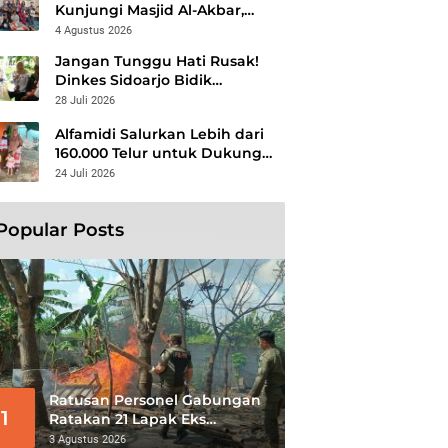
Kunjungi Masjid Al-Akbar,
Perkuat Silaturahmi dan Syiar
4 Agustus 2026
Islam Rahmatan Lil ‘Alamin
Jangan Tunggu Hati Rusak!
Dinkes Sidoarjo Bidik
Kelompok Berisiko, Perang
28 Juli 2026
Terbuka Lawan Hepatitis
Alfamidi Salurkan Lebih dari
160.000 Telur untuk Dukung
Gizi 875 Anak di 26
24 Juli 2026
Kabupaten/Kota
Popular Posts
Ratusan Personel Gabungan
1
Ratakan 21 Lapak Eks
Lokalisasi Krengseng
3 Agustus 2026