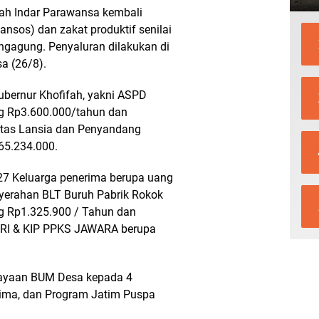
ah Indar Parawansa kembali
nsos) dan zakat produktif senilai
ungagung. Penyaluran dilakukan di
a (26/8).
ubernur Khofifah, yakni ASPD
g Rp3.600.000/tahun dan
itas Lansia dan Penyandang
165.234.000.
7 Keluarga penerima berupa uang
erahan BLT Buruh Pabrik Rokok
g Rp1.325.900 / Tahun dan
RI & KIP PPKS JAWARA berupa
ayaan BUM Desa kepada 4
rima, dan Program Jatim Puspa