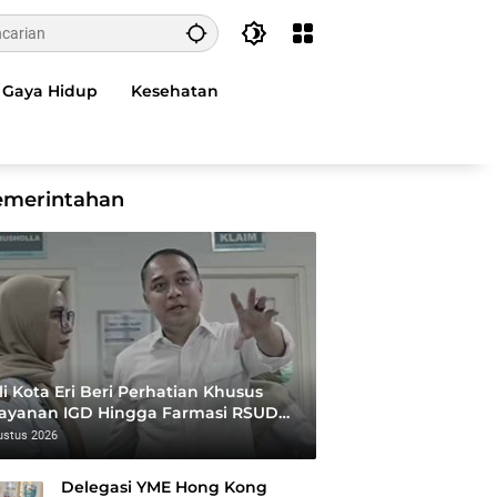
Gaya Hidup
Kesehatan
emerintahan
i Kota Eri Beri Perhatian Khusus
layanan IGD Hingga Farmasi RSUD
ewandhie
ustus 2026
Delegasi YME Hong Kong