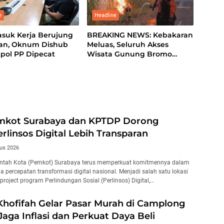
e
Headline
asuk Kerja Berujung
BREAKING NEWS: Kebakaran
an, Oknum Dishub
Meluas, Seluruh Akses
pol PP Dipecat
Wisata Gunung Bromo
Ditutup Total
emkot Surabaya dan KPTDP Dorong
rlinsos Digital Lebih Transparan
us 2026
ntah Kota (Pemkot) Surabaya terus memperkuat komitmennya dalam
percepatan transformasi digital nasional. Menjadi salah satu lokasi
 project program Perlindungan Sosial (Perlinsos) Digital,…
hofifah Gelar Pasar Murah di Camplong
aga Inflasi dan Perkuat Daya Beli