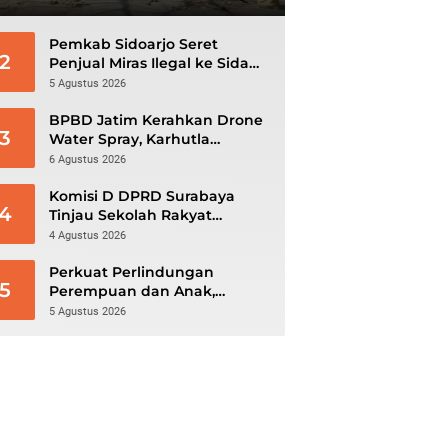
Pemkab Sidoarjo Seret
2
Penjual Miras Ilegal ke Sidang
Tipiring
5 Agustus 2026
BPBD Jatim Kerahkan Drone
3
Water Spray, Karhutla
Gunung Bromo Meluas
6 Agustus 2026
hingga 70 Hektare
Komisi D DPRD Surabaya
4
Tinjau Sekolah Rakyat
Kedung Cowek, Dr. Michael
4 Agustus 2026
Leksodimulyo: “Membangun
Karakter untuk Memutus
Perkuat Perlindungan
5
Rantai Kemiskinan”
Perempuan dan Anak,
DP3AKB Sidoarjo Bangun
5 Agustus 2026
Jejaring hingga Tingkat Desa