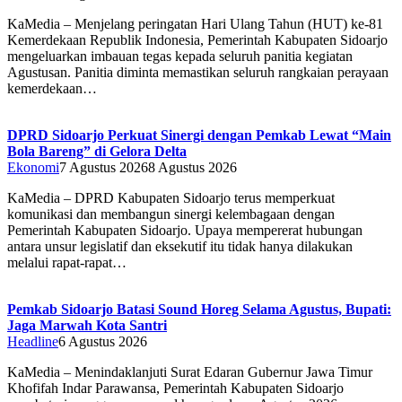
KaMedia – Menjelang peringatan Hari Ulang Tahun (HUT) ke-81
Kemerdekaan Republik Indonesia, Pemerintah Kabupaten Sidoarjo
mengeluarkan imbauan tegas kepada seluruh panitia kegiatan
Agustusan. Panitia diminta memastikan seluruh rangkaian perayaan
kemerdekaan…
DPRD Sidoarjo Perkuat Sinergi dengan Pemkab Lewat “Main
Bola Bareng” di Gelora Delta
Ekonomi
7 Agustus 2026
8 Agustus 2026
KaMedia – DPRD Kabupaten Sidoarjo terus memperkuat
komunikasi dan membangun sinergi kelembagaan dengan
Pemerintah Kabupaten Sidoarjo. Upaya mempererat hubungan
antara unsur legislatif dan eksekutif itu tidak hanya dilakukan
melalui rapat-rapat…
Pemkab Sidoarjo Batasi Sound Horeg Selama Agustus, Bupati:
Jaga Marwah Kota Santri
Headline
6 Agustus 2026
KaMedia – Menindaklanjuti Surat Edaran Gubernur Jawa Timur
Khofifah Indar Parawansa, Pemerintah Kabupaten Sidoarjo