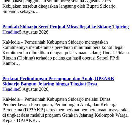
membatasi penggunaan sound horeg selama Agustus 2026.
Kebijakan tersebut ditegaskan langsung oleh Bupati Sidoarjo,
Subandi, sebagai…
Pemkab Sidoarjo Seret Penjual Miras Ilegal ke Sidang Tipiring
Headline
5 Agustus 2026
KaMedia – Pemerintah Kabupaten Sidoarjo menegaskan
komitmennya memberantas peredaran minuman beralkohol ilegal.
Komitmen itu dibuktikan dengan pelaksanaan sidang Tindak Pidana
Ringan (Tipiring) terhadap pelanggar hasil operasi Satpol PP di
Kantor…
Perkuat Perlindungan Perempuan dan Anak, DP3AKB
Sidoarjo Bangun Jejaring hingga Tingkat Desa
Headline
5 Agustus 2026
KaMedia – Pemerintah Kabupaten Sidoarjo melalui Dinas
Pemberdayaan Perempuan, Perlindungan Anak, dan Keluarga
Berencana (DP3AKB) terus memperkuat pemberdayaan masyarakat
di tingkat desa melalui program Gerakan Jejaring Kelompok Warga.
Kepala DP3AKB…