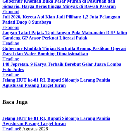
Gubernur Khofifah Buka Pasar Murah di Pasuruan dan
Sidoarjo, Harga Beras hingga Minyak di Bawah Pasaran
Ekonomi
Juli 2026, Kereta Api Kian Jadi Pilihan: 1,2 Juta Pelanggan
Padati Daop 8 Surabaya
Ekonomi
Jangan Takut Pajak, Tapi Jangan Pula Main-main: DJP Jatim
Gandeng GP Ansor Perkuat Literasi Pajak
Headline
Gubernur Khofifah Tinjau Karhutla Bromo, Pastikan Operasi
Darat dan Water Bombing Dimaksimalkan
Headline
148 Jepretan, 9 Karya Terbaik Berebut Gelar Juara Lomba
Foto Judes
Headline
Jelang HUT ke-81 RI, Bupati Sidoarjo Larang Panitia
Agustusan Pasang Target Iuran
Baca Juga
Jelang HUT ke-81 RI, Bupati Sidoarjo Larang Panitia
Agustusan Pasang Target Iuran
Headline
8 Agustus 2026