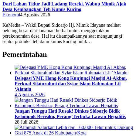
Dari Lahan Tidur Jadi Ladang Rezeki, Wabup Mimik Ajak
Desa Kembangkan Teh Kumis Kucing
Ekonomi
4 Agustus 2026
KaMedia – Wakil Bupati Sidoarjo Hj. Mimik Idayana melihat
peluang besar dari tanaman herbal untuk menggerakkan
perekonomian desa. Hal itu disampaikannya saat mengunjungi
sentra produksi teh daun kumis kucing milik…
Pemerintahan
Delegasi YME Hong Kong Kunjungi Masjid Al-Akbar,
Perkuat Silaturahmi dan Syiar Islam Rahmatan Lil
‘Alamin
4 Agustus 2026
Jangan Tunggu Hati Rusak! Dinkes Sidoarjo Bidik
Kelompok Berisiko, Perang Terbuka Lawan Hepatitis
28 Juli 2026