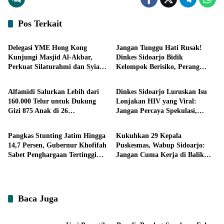
Pos Terkait
Headline
Headline
Delegasi YME Hong Kong
Jangan Tunggu Hati Rusak!
Kunjungi Masjid Al-Akbar,
Dinkes Sidoarjo Bidik
Perkuat Silaturahmi dan Syiar
Kelompok Berisiko, Perang
Ekonomi
Headline
Islam Rahmatan Lil ‘Alamin
Terbuka Lawan Hepatitis
Alfamidi Salurkan Lebih dari
Dinkes Sidoarjo Luruskan Isu
160.000 Telur untuk Dukung
Lonjakan HIV yang Viral:
Gizi 875 Anak di 26
Jangan Percaya Spekulasi,
Headline
Headline
Kabupaten/Kota
Penanganan Berbasis Data Terus
Diperkuat
Pangkas Stunting Jatim Hingga
Kukuhkan 29 Kepala
14,7 Persen, Gubernur Khofifah
Puskesmas, Wabup Sidoarjo:
Sabet Penghargaan Tertinggi
Jangan Cuma Kerja di Balik
Dari Persagi
Meja, Basmi HIV/AIDS!
Baca Juga