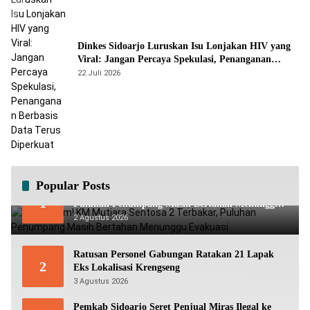
Dinkes Sidoarjo Luruskan Isu Lonjakan HIV yang
Viral: Jangan Percaya Spekulasi, Penanganan
Berbasis Data Terus Diperkuat
22 Juli 2026
Popular Posts
Mencekam! KM Mutiara Sentosa 2 Terbakar,
1
Puluhan Penumpang Masih Bertahan Menunggu
Evakuasi
2 Agustus 2026
Ratusan Personel Gabungan Ratakan 21 Lapak
2
Eks Lokalisasi Krengseng
3 Agustus 2026
Pemkab Sidoarjo Seret Penjual Miras Ilegal ke