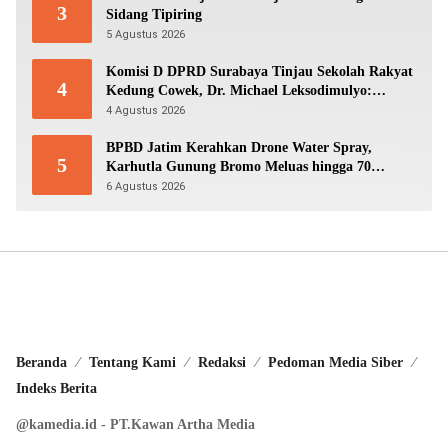
3
Sidang Tipiring
5 Agustus 2026
Komisi D DPRD Surabaya Tinjau Sekolah Rakyat
4
Kedung Cowek, Dr. Michael Leksodimulyo:
“Membangun Karakter untuk Memutus Rantai
4 Agustus 2026
Kemiskinan”
BPBD Jatim Kerahkan Drone Water Spray,
5
Karhutla Gunung Bromo Meluas hingga 70
Hektare
6 Agustus 2026
Beranda
Tentang Kami
Redaksi
Pedoman Media Siber
Indeks Berita
@kamedia.id - PT.Kawan Artha Media