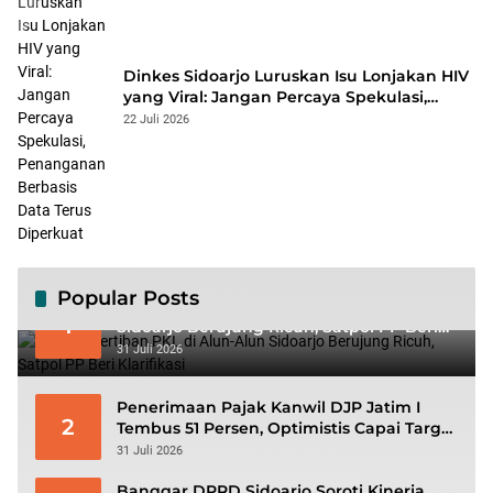
Dinkes Sidoarjo Luruskan Isu Lonjakan HIV
yang Viral: Jangan Percaya Spekulasi,
Penanganan Berbasis Data Terus
22 Juli 2026
Diperkuat
Popular Posts
Viral! Penertiban PKL di Alun-Alun
1
Sidoarjo Berujung Ricuh, Satpol PP Beri
Klarifikasi
31 Juli 2026
Penerimaan Pajak Kanwil DJP Jatim I
2
Tembus 51 Persen, Optimistis Capai Target
Rp56,3 Triliun
31 Juli 2026
Banggar DPRD Sidoarjo Soroti Kinerja