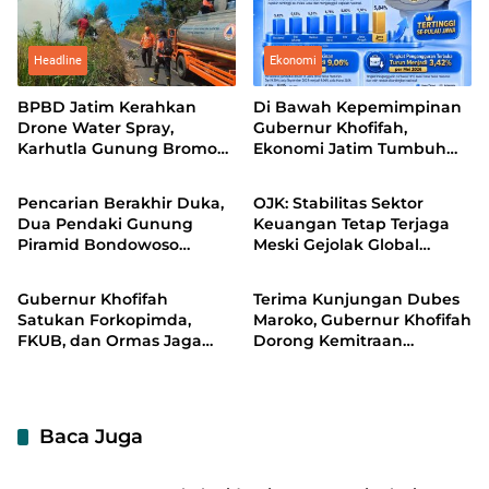
Headline
Ekonomi
BPBD Jatim Kerahkan
Di Bawah Kepemimpinan
Drone Water Spray,
Gubernur Khofifah,
Karhutla Gunung Bromo
Ekonomi Jatim Tumbuh
Headline
Ekonomi
Meluas hingga 70 Hektare
5,84 Persen, Kemiskinan
dan Pengangguran Turun
Pencarian Berakhir Duka,
OJK: Stabilitas Sektor
Dua Pendaki Gunung
Keuangan Tetap Terjaga
Piramid Bondowoso
Meski Gejolak Global
Headline
Headline
Ditemukan Meninggal
Meningkat
Gubernur Khofifah
Terima Kunjungan Dubes
Satukan Forkopimda,
Maroko, Gubernur Khofifah
FKUB, dan Ormas Jaga
Dorong Kemitraan
Jatim Damai
Strategis di Berbagai
Sektor
Baca Juga