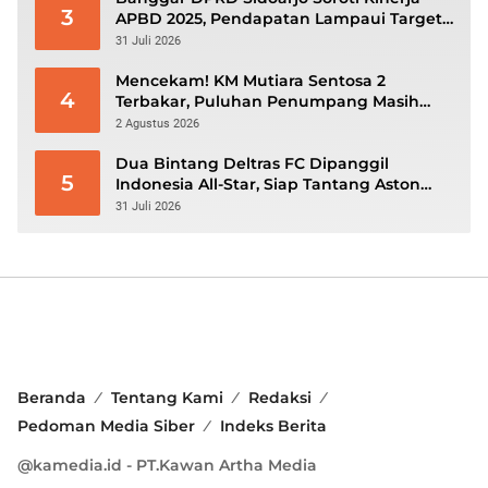
3
APBD 2025, Pendapatan Lampaui Target
dan Defisit Berbalik Jadi Surplus
31 Juli 2026
Mencekam! KM Mutiara Sentosa 2
4
Terbakar, Puluhan Penumpang Masih
Bertahan Menunggu Evakuasi
2 Agustus 2026
Dua Bintang Deltras FC Dipanggil
5
Indonesia All-Star, Siap Tantang Aston
Villa di GBK
31 Juli 2026
Beranda
Tentang Kami
Redaksi
Pedoman Media Siber
Indeks Berita
@kamedia.id - PT.Kawan Artha Media