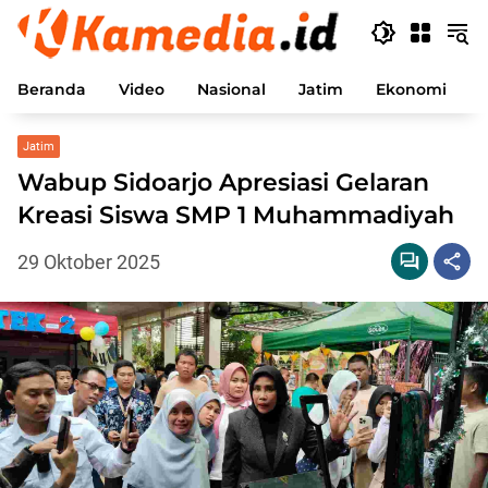
Langsung
ke
konten
Beranda
Video
Nasional
Jatim
Ekonomi
P
Jatim
Wabup Sidoarjo Apresiasi Gelaran
Kreasi Siswa SMP 1 Muhammadiyah
29 Oktober 2025