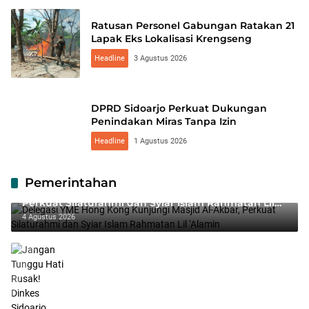
Ratusan Personel Gabungan Ratakan 21
Lapak Eks Lokalisasi Krengseng
Headline
3 Agustus 2026
DPRD Sidoarjo Perkuat Dukungan
Penindakan Miras Tanpa Izin
Headline
1 Agustus 2026
Pemerintahan
Delegasi YME Hong Kong Kunjungi Masjid Al-Akbar,
Perkuat Silaturahmi dan Syiar Islam Rahmatan Lil
‘Alamin
4 Agustus 2026