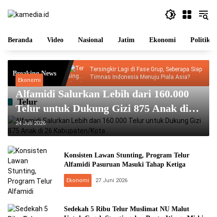
Langsung
ke
konten
Beranda
Video
Nasional
Jatim
Ekonomi
Politik
t Kemerdekaan
Tersingkir Lagi di Fase Grup, Seberapa Siap
Breaking News
an Doa
Timnas Indonesia Menuju Piala Asia?
Ekonomi
Alfamidi Salurkan Lebih dari 160.000
Telur
Telur untuk Dukung Gizi 875 Anak di
26 Kabupaten/Kota
24 Juli 2026
Konsisten Lawan Stunting, Program Telur
Alfamidi Pasuruan Masuki Tahap Ketiga
Ekonomi
27 Juni 2026
Sedekah 5 Ribu Telur Muslimat NU Malut