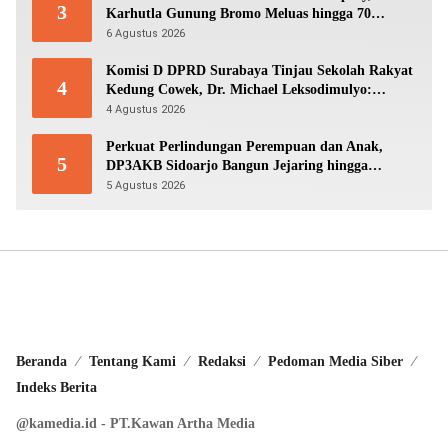
3
Karhutla Gunung Bromo Meluas hingga 70
Hektare
6 Agustus 2026
Komisi D DPRD Surabaya Tinjau Sekolah Rakyat
4
Kedung Cowek, Dr. Michael Leksodimulyo:
“Membangun Karakter untuk Memutus Rantai
4 Agustus 2026
Kemiskinan”
Perkuat Perlindungan Perempuan dan Anak,
5
DP3AKB Sidoarjo Bangun Jejaring hingga
Tingkat Desa
5 Agustus 2026
Beranda
Tentang Kami
Redaksi
Pedoman Media Siber
Indeks Berita
@kamedia.id - PT.Kawan Artha Media