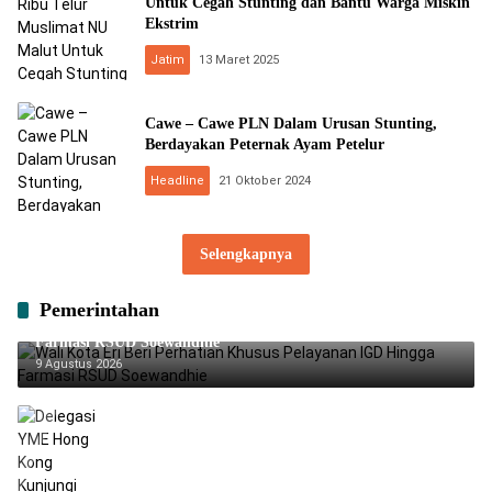
Untuk Cegah Stunting dan Bantu Warga Miskin
Ekstrim
Jatim
13 Maret 2025
Cawe – Cawe PLN Dalam Urusan Stunting,
Berdayakan Peternak Ayam Petelur
Headline
21 Oktober 2024
Selengkapnya
Pemerintahan
Wali Kota Eri Beri Perhatian Khusus Pelayanan IGD Hingga
Farmasi RSUD Soewandhie
9 Agustus 2026