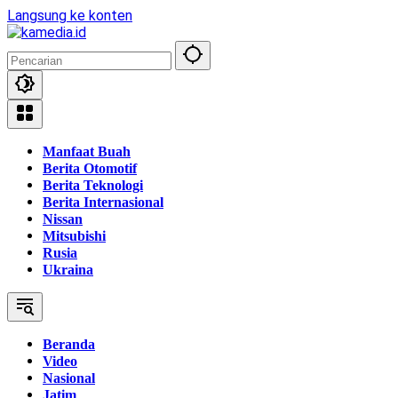
Langsung ke konten
Manfaat Buah
Berita Otomotif
Berita Teknologi
Berita Internasional
Nissan
Mitsubishi
Rusia
Ukraina
Beranda
Video
Nasional
Jatim