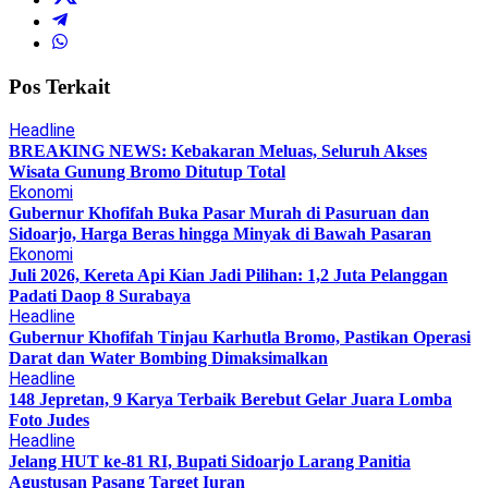
Pos Terkait
Headline
BREAKING NEWS: Kebakaran Meluas, Seluruh Akses
Wisata Gunung Bromo Ditutup Total
Ekonomi
Gubernur Khofifah Buka Pasar Murah di Pasuruan dan
Sidoarjo, Harga Beras hingga Minyak di Bawah Pasaran
Ekonomi
Juli 2026, Kereta Api Kian Jadi Pilihan: 1,2 Juta Pelanggan
Padati Daop 8 Surabaya
Headline
Gubernur Khofifah Tinjau Karhutla Bromo, Pastikan Operasi
Darat dan Water Bombing Dimaksimalkan
Headline
148 Jepretan, 9 Karya Terbaik Berebut Gelar Juara Lomba
Foto Judes
Headline
Jelang HUT ke-81 RI, Bupati Sidoarjo Larang Panitia
Agustusan Pasang Target Iuran