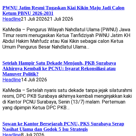
PWNU Jatim Resmi Tugaskan Kiai Kikin Maju Jadi Calon
Ketum PBNU 2026-2031
Headline
21 Juli 2026
21 Juli 2026
KaMedia – Pengurus Wilayah Nahdlatul Ulama (PWNU) Jawa
Timur resmi menugaskan Ketua Tanfidziyah PWNU Jatim KH
Abdul Hakim Mahfudz atau Kiai Kikin sebagai calon Ketua
Umum Pengurus Besar Nahdlatul Ulama…
Setelah Hampir Satu Dekade Menjauh, PKB Surabaya
Akhirnya Kembali ke PCNU: Isyarat Rekonsiliasi atau
Manuver Politik?
Headline
14 Juli 2026
KaMedia – Setelah nyaris satu dekade tanpa jejak silaturahmi
resmi, DPC PKB Surabaya akhirnya kembali menginjakkan kaki
di Kantor PCNU Surabaya, Senin (13/7) malam. Pertemuan
yang dipimpin Ketua DPC PKB…
Sowan ke Kantor Bersejarah PCNU, PKS Surabaya Serap
Nasihat Ulama dan Godok 5 Isu Strategis
Headline
8 Juli 2026