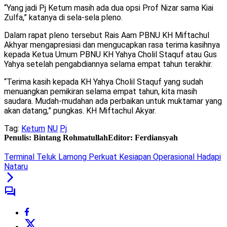
“Yang jadi Pj Ketum masih ada dua opsi Prof Nizar sama Kiai
Zulfa,” katanya di sela-sela pleno.
Dalam rapat pleno tersebut Rais Aam PBNU KH Miftachul
Akhyar mengapresiasi dan mengucapkan rasa terima kasihnya
kepada Ketua Umum PBNU KH Yahya Cholil Staquf atau Gus
Yahya setelah pengabdiannya selama empat tahun terakhir.
“Terima kasih kepada KH Yahya Cholil Staquf yang sudah
menuangkan pemikiran selama empat tahun, kita masih
saudara. Mudah-mudahan ada perbaikan untuk muktamar yang
akan datang,” pungkas. KH Miftachul Akyar.
Tag:
Ketum
NU
Pj
Penulis: Bintang Rohmatullah
Editor: Ferdiansyah
Terminal Teluk Lamong Perkuat Kesiapan Operasional Hadapi
Nataru