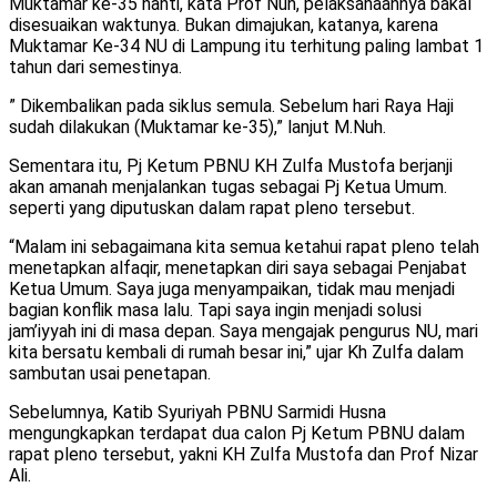
Muktamar ke-35 nanti, kata Prof Nuh, pelaksanaannya bakal
disesuaikan waktunya. Bukan dimajukan, katanya, karena
Muktamar Ke-34 NU di Lampung itu terhitung paling lambat 1
tahun dari semestinya.
” Dikembalikan pada siklus semula. Sebelum hari Raya Haji
sudah dilakukan (Muktamar ke-35),” lanjut M.Nuh.
Sementara itu, Pj Ketum PBNU KH Zulfa Mustofa berjanji
akan amanah menjalankan tugas sebagai Pj Ketua Umum.
seperti yang diputuskan dalam rapat pleno tersebut.
“Malam ini sebagaimana kita semua ketahui rapat pleno telah
menetapkan alfaqir, menetapkan diri saya sebagai Penjabat
Ketua Umum. Saya juga menyampaikan, tidak mau menjadi
bagian konflik masa lalu. Tapi saya ingin menjadi solusi
jam’iyyah ini di masa depan. Saya mengajak pengurus NU, mari
kita bersatu kembali di rumah besar ini,” ujar Kh Zulfa dalam
sambutan usai penetapan.
Sebelumnya, Katib Syuriyah PBNU Sarmidi Husna
mengungkapkan terdapat dua calon Pj Ketum PBNU dalam
rapat pleno tersebut, yakni KH Zulfa Mustofa dan Prof Nizar
Ali.