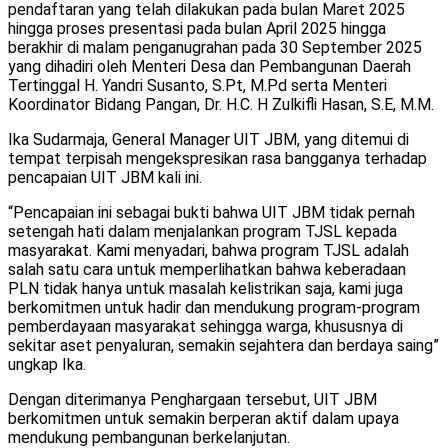
pendaftaran yang telah dilakukan pada bulan Maret 2025
hingga proses presentasi pada bulan April 2025 hingga
berakhir di malam penganugrahan pada 30 September 2025
yang dihadiri oleh Menteri Desa dan Pembangunan Daerah
Tertinggal H. Yandri Susanto, S.Pt, M.Pd serta Menteri
Koordinator Bidang Pangan, Dr. H.C. H Zulkifli Hasan, S.E, M.M.
Ika Sudarmaja, General Manager UIT JBM, yang ditemui di
tempat terpisah mengekspresikan rasa bangganya terhadap
pencapaian UIT JBM kali ini.
“Pencapaian ini sebagai bukti bahwa UIT JBM tidak pernah
setengah hati dalam menjalankan program TJSL kepada
masyarakat. Kami menyadari, bahwa program TJSL adalah
salah satu cara untuk memperlihatkan bahwa keberadaan
PLN tidak hanya untuk masalah kelistrikan saja, kami juga
berkomitmen untuk hadir dan mendukung program-program
pemberdayaan masyarakat sehingga warga, khususnya di
sekitar aset penyaluran, semakin sejahtera dan berdaya saing”
ungkap Ika.
Dengan diterimanya Penghargaan tersebut, UIT JBM
berkomitmen untuk semakin berperan aktif dalam upaya
mendukung pembangunan berkelanjutan.