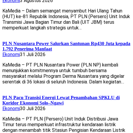
Ekonomi
3 Agustus 2026
KaMedia – Dalam semangat menyambut Hari Ulang Tahun
(HUT) ke-81 Republik Indonesia, PT PLN (Persero) Unit Induk
Transmisi Jawa Bagian Timur dan Bali (UIT JBM) terus
memperkuat langkah strategis untuk…
PLN Nusantara Power Salurkan Santunan Rp430 Juta kepada
1.792 Penerima Manfaat
Ekonomi
31 Juli 2026
KaMedia – PT PLN Nusantara Power (PLN NP) kembali
menunjukkan komitmennya untuk tumbuh bersama
masyarakat melalui Program Derma Nusantara yang digelar
serentak di 36 lokasi di seluruh Indonesia. Dalam kegiatan…
PLN Pacu Transisi Energi Lewat Penambahan SPKLU di
Koridor Ekonomi Solo–Ngawi
Ekonomi
30 Juli 2026
KaMedia – PT PLN (Persero) Unit Induk Distribusi Jawa
Timur terus memperkuat infrastruktur kendaraan listrik
dengan menambah titik Stasiun Pengisian Kendaraan Listrik