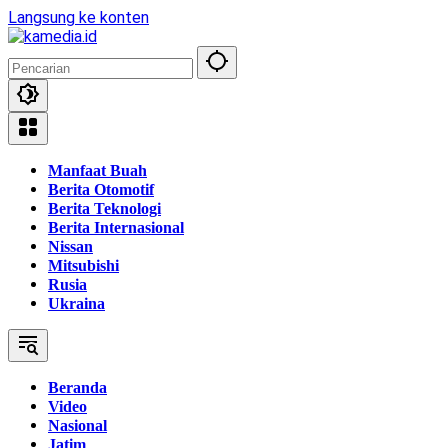
Langsung ke konten
Manfaat Buah
Berita Otomotif
Berita Teknologi
Berita Internasional
Nissan
Mitsubishi
Rusia
Ukraina
Beranda
Video
Nasional
Jatim