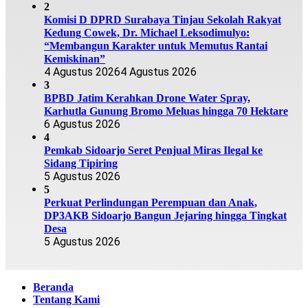
2
Komisi D DPRD Surabaya Tinjau Sekolah Rakyat
Kedung Cowek, Dr. Michael Leksodimulyo:
“Membangun Karakter untuk Memutus Rantai
Kemiskinan”
4 Agustus 2026
4 Agustus 2026
3
BPBD Jatim Kerahkan Drone Water Spray,
Karhutla Gunung Bromo Meluas hingga 70 Hektare
6 Agustus 2026
4
Pemkab Sidoarjo Seret Penjual Miras Ilegal ke
Sidang Tipiring
5 Agustus 2026
5
Perkuat Perlindungan Perempuan dan Anak,
DP3AKB Sidoarjo Bangun Jejaring hingga Tingkat
Desa
5 Agustus 2026
Beranda
Tentang Kami