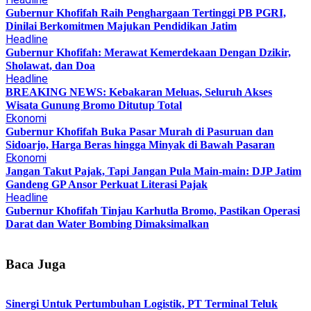
Gubernur Khofifah Raih Penghargaan Tertinggi PB PGRI,
Dinilai Berkomitmen Majukan Pendidikan Jatim
Headline
Gubernur Khofifah: Merawat Kemerdekaan Dengan Dzikir,
Sholawat, dan Doa
Headline
BREAKING NEWS: Kebakaran Meluas, Seluruh Akses
Wisata Gunung Bromo Ditutup Total
Ekonomi
Gubernur Khofifah Buka Pasar Murah di Pasuruan dan
Sidoarjo, Harga Beras hingga Minyak di Bawah Pasaran
Ekonomi
Jangan Takut Pajak, Tapi Jangan Pula Main-main: DJP Jatim
Gandeng GP Ansor Perkuat Literasi Pajak
Headline
Gubernur Khofifah Tinjau Karhutla Bromo, Pastikan Operasi
Darat dan Water Bombing Dimaksimalkan
Baca Juga
Sinergi Untuk Pertumbuhan Logistik, PT Terminal Teluk