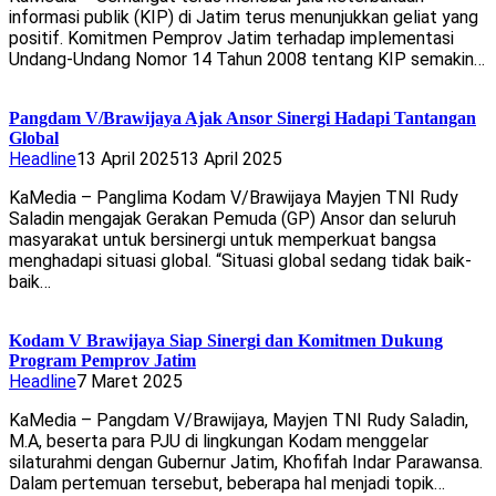
informasi publik (KIP) di Jatim terus menunjukkan geliat yang
positif. Komitmen Pemprov Jatim terhadap implementasi
Undang-Undang Nomor 14 Tahun 2008 tentang KIP semakin…
Pangdam V/Brawijaya Ajak Ansor Sinergi Hadapi Tantangan
Global
Headline
13 April 2025
13 April 2025
KaMedia – Panglima Kodam V/Brawijaya Mayjen TNI Rudy
Saladin mengajak Gerakan Pemuda (GP) Ansor dan seluruh
masyarakat untuk bersinergi untuk memperkuat bangsa
menghadapi situasi global. “Situasi global sedang tidak baik-
baik…
Kodam V Brawijaya Siap Sinergi dan Komitmen Dukung
Program Pemprov Jatim
Headline
7 Maret 2025
KaMedia – Pangdam V/Brawijaya, Mayjen TNI Rudy Saladin,
M.A, beserta para PJU di lingkungan Kodam menggelar
silaturahmi dengan Gubernur Jatim, Khofifah Indar Parawansa.
Dalam pertemuan tersebut, beberapa hal menjadi topik…