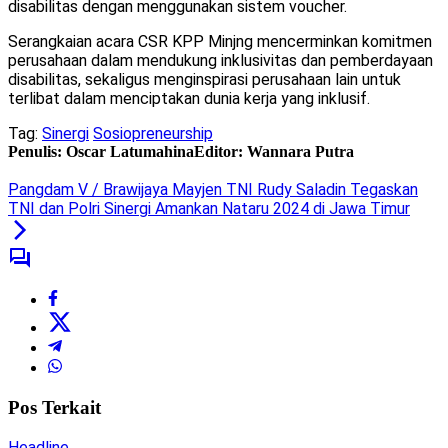
disabilitas dengan menggunakan sistem voucher.
Serangkaian acara CSR KPP Minjng mencerminkan komitmen
perusahaan dalam mendukung inklusivitas dan pemberdayaan
disabilitas, sekaligus menginspirasi perusahaan lain untuk
terlibat dalam menciptakan dunia kerja yang inklusif.
Tag:
Sinergi
Sosiopreneurship
Penulis: Oscar Latumahina
Editor: Wannara Putra
Pangdam V / Brawijaya Mayjen TNI Rudy Saladin Tegaskan
TNI dan Polri Sinergi Amankan Nataru 2024 di Jawa Timur
Pos Terkait
Headline