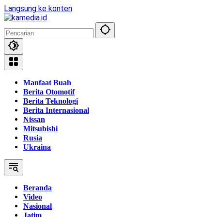
Langsung ke konten
Manfaat Buah
Berita Otomotif
Berita Teknologi
Berita Internasional
Nissan
Mitsubishi
Rusia
Ukraina
Beranda
Video
Nasional
Jatim