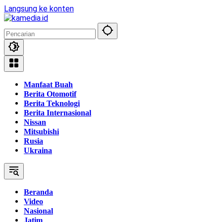
Langsung ke konten
Manfaat Buah
Berita Otomotif
Berita Teknologi
Berita Internasional
Nissan
Mitsubishi
Rusia
Ukraina
Beranda
Video
Nasional
Jatim