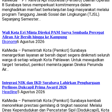
KaMedia – PT Kereta Api Indonesia (Persero) Daerah Operasi
8 Surabaya terus memperkuat komitmennya dalam
menghadirkan manfaat berkelanjutan bagi masyarakat melalui
program Tanggung Jawab Sosial dan Lingkungan (TJSL).
Sepanjang Semester…
Wali Kota Eri Minta Direksi PAM Surya Sembada Percepat
Aliran Air Bersih hingga ke Kampung
Ekonomi
6 Agustus 2026
KaMedia – Pemerintah Kota (Pemkot) Surabaya
menargetkan layanan air bersih dapat segera dinikmati seluruh
warga di setiap wilayah Kota Pahlawan. Untuk mewujudkan
target tersebut, pemkot meminta jajaran Direksi Perumda
Air…
Integrasi NIK dan IKD Surabaya Lahirkan Penghargaan
Perlinsos Dukcapil Prima Award 2026
Headline
5 Agustus 2026
KaMedia – Pemerintah Kota (Pemkot) Surabaya kembali
menorehkan prestasi gemilang di tingkat nasional. Melalui
Dinas Kependudukan dan Pencatatan Sipil (Disdukcapil), Kota