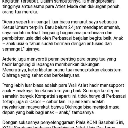
kegiatan tersebut. Dalam sambutannya, ia mengapresiasi
tingginya antusiasme para Atlet Muda dan dukungan penuh
orang tua mereka.
“Acara seperti ini sangat luar biasa menurut saya sebagaia
Ketua Umum terpilih. Baru belum 24 jam mendapat amanah,
saya sudah melihat langsung bagaimana pembinaan dan
pembibitan usia dini oleh Perbasasi berjalan begitu baik. Anak
– anak usia 6 tahun sudah bermain dengan antusias dan
semangat,” ujarnya.
Arderio juga menyoroti peran penting para orang tua yang
hadir langsung di lapangan memberikan dukungan.
Menurutnya, keterlibatan orang tua menciptakan ekosistem
Olahraga yang sehat dan berkelanjutan.
“Yang lebih luar biasa adalah para Wali Atlet hadir mensupport
anak – anaknya. Ini ekosistem yang baik. Semoga ke depan
semakin banyak Kompetisi seperti ini, tidak hanya di Perbasasi
tetapi juga di Cabor – cabor lain. Tujuan kami adalah
meyakinkan masyarakat bahwa Olahraga bisa menjadi masa
depan yang baik bagi anak – anak,” tambahnya.
Dengan suksesnya penyelenggaraan Piala KONI Baseball5 ini,
KONI Surabaya berharap Pembinaan Atlet Usia Dini terus