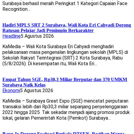
Surabaya berhasil meraih Peringkat 1 Kategori Capaian Face
Recognition…
Hadiri MPLS SRT 2 Surabaya, Wali Kota Eri Cahyadi Dorong
Ratusan Pelajar Jadi Pemimpin Berkarakter
Headline
5 Agustus 2026
KaMedia – Wali Kota Surabaya Eri Cahyadi menghadiri
pelaksanaan masa pengenalan lingkungan sekolah (MPLS) di
Sekolah Rakyat Terintegrasi (SRT) 2 Kota Surabaya, Rabu
(5/8/2026). Di kesempatan itu, Wali Kota Eri…
Empat Tahun SGE, Rp30,3 Miliar Berputar dan 370 UMKM
Surabaya Naik Kelas
Ekonomi
5 Agustus 2026
KaMedia – Surabaya Great Expo (SGE) mencatat perputaran
transaksi lebih dari Rp30,3 miliar sepanjang penyelenggaraan
2022 hingga 2025. Tak sekadar menjadi ajang promosi produk
lokal, gelaran Pemerintah Kota (Pemkot) Surabaya…
Bang Jo Dorong Evaluasi Berkala DTSEN, Pastikan Warga