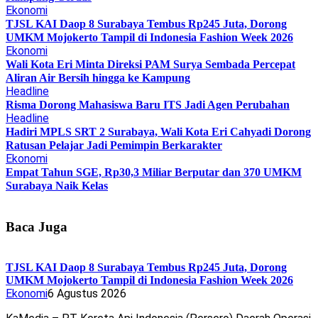
Ekonomi
TJSL KAI Daop 8 Surabaya Tembus Rp245 Juta, Dorong
UMKM Mojokerto Tampil di Indonesia Fashion Week 2026
Ekonomi
Wali Kota Eri Minta Direksi PAM Surya Sembada Percepat
Aliran Air Bersih hingga ke Kampung
Headline
Risma Dorong Mahasiswa Baru ITS Jadi Agen Perubahan
Headline
Hadiri MPLS SRT 2 Surabaya, Wali Kota Eri Cahyadi Dorong
Ratusan Pelajar Jadi Pemimpin Berkarakter
Ekonomi
Empat Tahun SGE, Rp30,3 Miliar Berputar dan 370 UMKM
Surabaya Naik Kelas
Baca Juga
TJSL KAI Daop 8 Surabaya Tembus Rp245 Juta, Dorong
UMKM Mojokerto Tampil di Indonesia Fashion Week 2026
Ekonomi
6 Agustus 2026