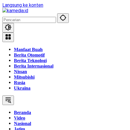
Langsung ke konten
Manfaat Buah
Berita Otomotif
Berita Teknologi
Berita Internasional
Nissan
Mitsubishi
Rusia
Ukraina
Beranda
Video
Nasional
Jatim