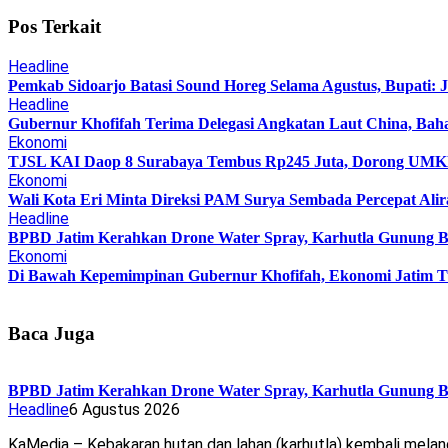
Pos Terkait
Headline
Pemkab Sidoarjo Batasi Sound Horeg Selama Agustus, Bupati: 
Headline
Gubernur Khofifah Terima Delegasi Angkatan Laut China, Bah
Ekonomi
TJSL KAI Daop 8 Surabaya Tembus Rp245 Juta, Dorong UMKM 
Ekonomi
Wali Kota Eri Minta Direksi PAM Surya Sembada Percepat Alir
Headline
BPBD Jatim Kerahkan Drone Water Spray, Karhutla Gunung B
Ekonomi
Di Bawah Kepemimpinan Gubernur Khofifah, Ekonomi Jatim T
Baca Juga
BPBD Jatim Kerahkan Drone Water Spray, Karhutla Gunung B
Headline
6 Agustus 2026
KaMedia – Kebakaran hutan dan lahan (karhutla) kembali mela