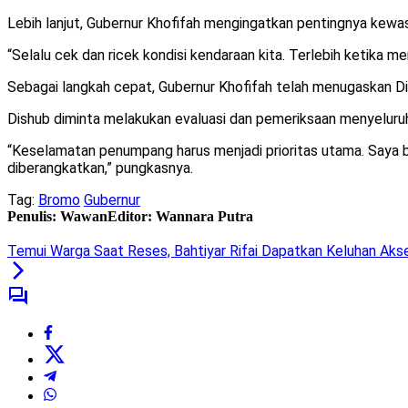
Lebih lanjut, Gubernur Khofifah mengingatkan pentingnya kewa
“Selalu cek dan ricek kondisi kendaraan kita. Terlebih ketika 
Sebagai langkah cepat, Gubernur Khofifah telah menugaskan Di
Dishub diminta melakukan evaluasi dan pemeriksaan menyeluru
“Keselamatan penumpang harus menjadi prioritas utama. Saya be
diberangkatkan,” pungkasnya.
Tag:
Bromo
Gubernur
Penulis: Wawan
Editor: Wannara Putra
Temui Warga Saat Reses, Bahtiyar Rifai Dapatkan Keluhan Akse