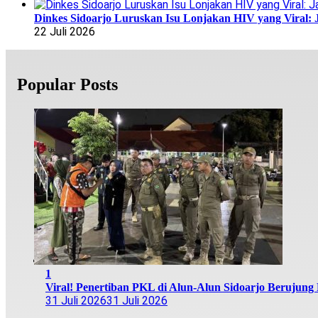
Dinkes Sidoarjo Luruskan Isu Lonjakan HIV yang Viral: 
22 Juli 2026
Popular Posts
1
Viral! Penertiban PKL di Alun-Alun Sidoarjo Berujung R
31 Juli 2026
31 Juli 2026