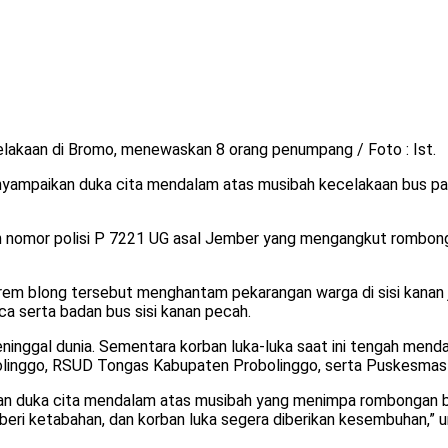
akaan di Bromo, menewaskan 8 orang penumpang / Foto : Ist.
ampaikan duka cita mendalam atas musibah kecelakaan bus pariw
an nomor polisi P 7221 UG asal Jember yang mengangkut rombong
em blong tersebut menghantam pekarangan warga di sisi kanan jal
ca serta badan bus sisi kanan pecah.
ninggal dunia. Sementara korban luka-luka saat ini tengah mend
bolinggo, RSUD Tongas Kabupaten Probolinggo, serta Puskesm
an duka cita mendalam atas musibah yang menimpa rombongan b
diberi ketabahan, dan korban luka segera diberikan kesembuhan,”