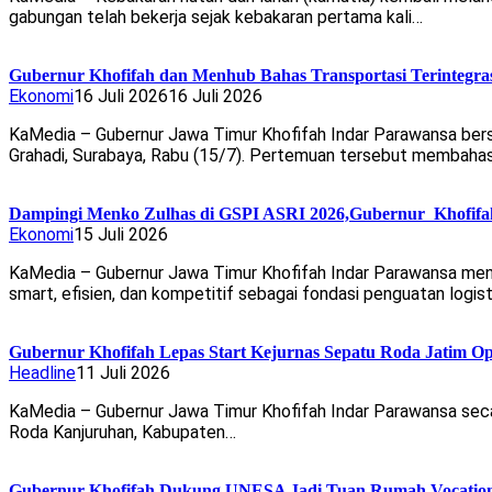
gabungan telah bekerja sejak kebakaran pertama kali…
Gubernur Khofifah dan Menhub Bahas Transportasi Terintegra
Ekonomi
16 Juli 2026
16 Juli 2026
KaMedia – Gubernur Jawa Timur Khofifah Indar Parawansa ber
Grahadi, Surabaya, Rabu (15/7). Pertemuan tersebut membaha
Dampingi Menko Zulhas di GSPI ASRI 2026,Gubernur Khofifah
Ekonomi
15 Juli 2026
KaMedia – Gubernur Jawa Timur Khofifah Indar Parawansa me
smart, efisien, dan kompetitif sebagai fondasi penguatan logis
Gubernur Khofifah Lepas Start Kejurnas Sepatu Roda Jatim Open
Headline
11 Juli 2026
KaMedia – Gubernur Jawa Timur Khofifah Indar Parawansa seca
Roda Kanjuruhan, Kabupaten…
Gubernur Khofifah Dukung UNESA Jadi Tuan Rumah Vocational