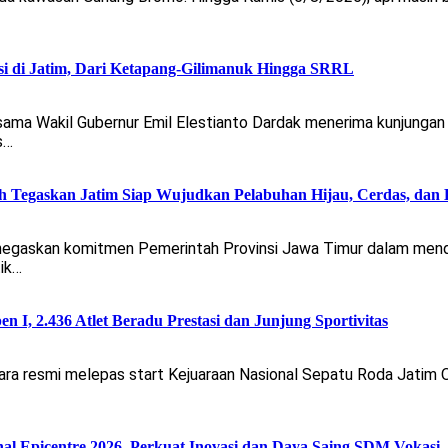
si di Jatim, Dari Ketapang-Gilimanuk Hingga SRRL
sama Wakil Gubernur Emil Elestianto Dardak menerima kunjunga
s…
 Tegaskan Jatim Siap Wujudkan Pelabuhan Hijau, Cerdas, dan 
negaskan komitmen Pemerintah Provinsi Jawa Timur dalam mend
tik…
 I, 2.436 Atlet Beradu Prestasi dan Junjung Sportivitas
ra resmi melepas start Kejuaraan Nasional Sepatu Roda Jatim 
 Epicentre 2026, Perkuat Inovasi dan Daya Saing SDM Vokasi