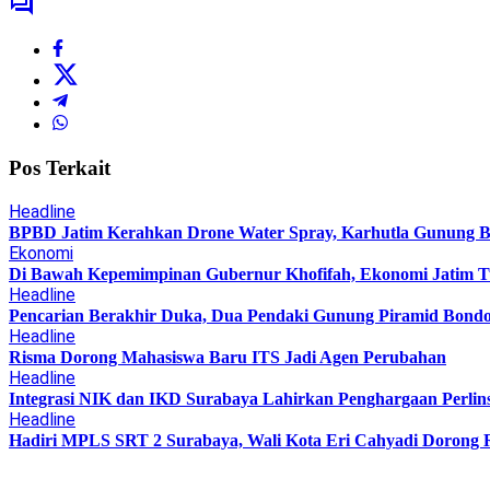
Pos Terkait
Headline
BPBD Jatim Kerahkan Drone Water Spray, Karhutla Gunung B
Ekonomi
Di Bawah Kepemimpinan Gubernur Khofifah, Ekonomi Jatim T
Headline
Pencarian Berakhir Duka, Dua Pendaki Gunung Piramid Bond
Headline
Risma Dorong Mahasiswa Baru ITS Jadi Agen Perubahan
Headline
Integrasi NIK dan IKD Surabaya Lahirkan Penghargaan Perlin
Headline
Hadiri MPLS SRT 2 Surabaya, Wali Kota Eri Cahyadi Dorong R