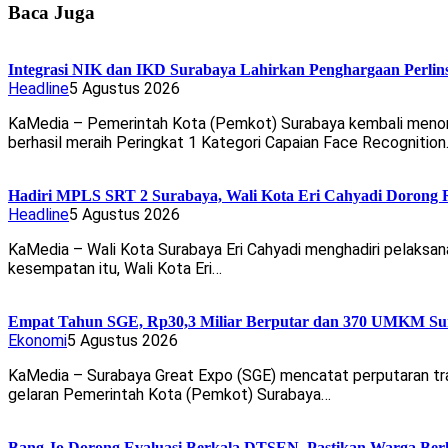
Baca Juga
Integrasi NIK dan IKD Surabaya Lahirkan Penghargaan Perlin
Headline
5 Agustus 2026
KaMedia – Pemerintah Kota (Pemkot) Surabaya kembali menorehk
berhasil meraih Peringkat 1 Kategori Capaian Face Recognitio
Hadiri MPLS SRT 2 Surabaya, Wali Kota Eri Cahyadi Dorong R
Headline
5 Agustus 2026
KaMedia – Wali Kota Surabaya Eri Cahyadi menghadiri pelaksan
kesempatan itu, Wali Kota Eri…
Empat Tahun SGE, Rp30,3 Miliar Berputar dan 370 UMKM Sur
Ekonomi
5 Agustus 2026
KaMedia – Surabaya Great Expo (SGE) mencatat perputaran tran
gelaran Pemerintah Kota (Pemkot) Surabaya…
Bang Jo Dorong Evaluasi Berkala DTSEN, Pastikan Warga Ber