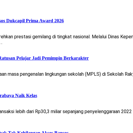
sos Dukcapil Prima Award 2026
an prestasi gemilang di tingkat nasional. Melalui Dinas Kepen
n…
atusan Pelajar Jadi Pemimpin Berkarakter
aan masa pengenalan lingkungan sekolah (MPLS) di Sekolah Raky
abaya Naik Kelas
saksi lebih dari Rp30,3 miliar sepanjang penyelenggaraan 2022 
hak Tak Kehilangan Akses Bansos