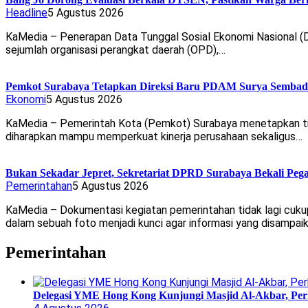
Headline
5 Agustus 2026
KaMedia – Penerapan Data Tunggal Sosial Ekonomi Nasional (D
sejumlah organisasi perangkat daerah (OPD),…
Pemkot Surabaya Tetapkan Direksi Baru PDAM Surya Sembada
Ekonomi
5 Agustus 2026
KaMedia – Pemerintah Kota (Pemkot) Surabaya menetapkan tig
diharapkan mampu memperkuat kinerja perusahaan sekaligus…
Bukan Sekadar Jepret, Sekretariat DPRD Surabaya Bekali Pega
Pemerintahan
5 Agustus 2026
KaMedia – Dokumentasi kegiatan pemerintahan tidak lagi cu
dalam sebuah foto menjadi kunci agar informasi yang disampai
Pemerintahan
Delegasi YME Hong Kong Kunjungi Masjid Al-Akbar, Perk