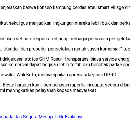
enjelaskan bahwa konsep kampung cerdas atau smart village 
at sekaligus menjadikan lingkungan mereka lebih baik dan berke
, disusun sebagai respons terhadap berbagai persoalan pengelola
 standar, dan prosedur pengelolaan rumah susun komersial,” tega
etidakjelasan status SHM Rusun, transparansi biaya service cha
sun komersial dapat berjalan lebih tertib dan berpihak pada kep
r mewakili Wali Kota, menyampaikan apresiasi kepada DPRD.
esar harapan kami, pembahasan raperda ini dapat segera dilanj
emi meningkatkan pelayanan kepada masyarakat.
spada dan Segera Menuju Titik Evakuasi