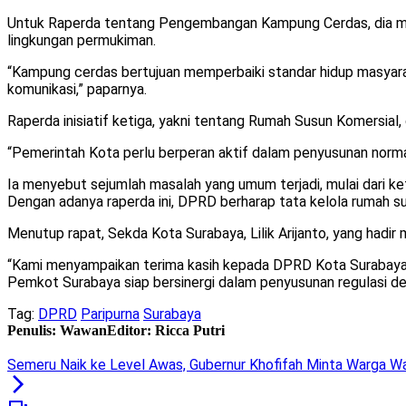
Untuk Raperda tentang Pengembangan Kampung Cerdas, dia m
lingkungan permukiman.
“Kampung cerdas bertujuan memperbaiki standar hidup masyarak
komunikasi,” paparnya.
Raperda inisiatif ketiga, yakni tentang Rumah Susun Komersial
“Pemerintah Kota perlu berperan aktif dalam penyusunan norma,
Ia menyebut sejumlah masalah yang umum terjadi, mulai dari k
Dengan adanya raperda ini, DPRD berharap tata kelola rumah su
Menutup rapat, Sekda Kota Surabaya, Lilik Arijanto, yang hadi
“Kami menyampaikan terima kasih kepada DPRD Kota Surabaya. B
Pemkot Surabaya siap bersinergi dalam penyusunan regulasi d
Tag:
DPRD
Paripurna
Surabaya
Penulis: Wawan
Editor: Ricca Putri
Semeru Naik ke Level Awas, Gubernur Khofifah Minta Warga Wa