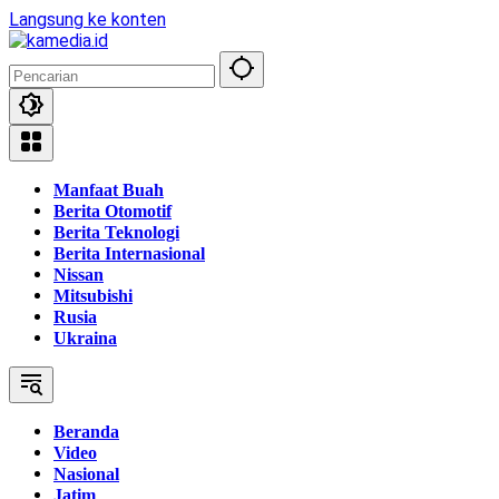
Langsung ke konten
Manfaat Buah
Berita Otomotif
Berita Teknologi
Berita Internasional
Nissan
Mitsubishi
Rusia
Ukraina
Beranda
Video
Nasional
Jatim