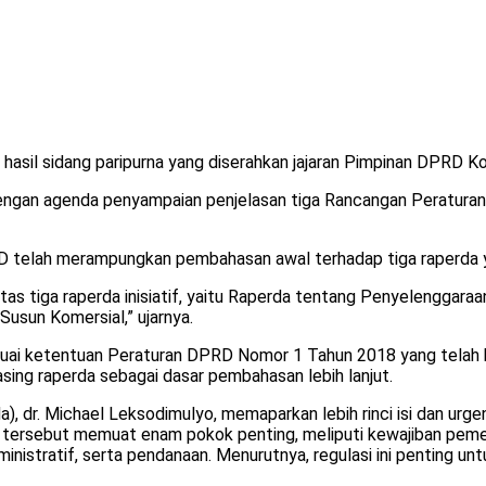
 hasil sidang paripurna yang diserahkan jajaran Pimpinan DPRD Ko
an agenda penyampaian penjelasan tiga Rancangan Peraturan Da
D telah merampungkan pembahasan awal terhadap tiga raperda y
s tiga raperda inisiatif, yaitu Raperda tentang Penyelenggara
sun Komersial,” ujarnya.
uai ketentuan Peraturan DPRD Nomor 1 Tahun 2018 yang telah b
ing raperda sebagai dasar pembahasan lebih lanjut.
 dr. Michael Leksodimulyo, memaparkan lebih rinci isi dan urg
tersebut memuat enam pokok penting, meliputi kewajiban pemeri
dministratif, serta pendanaan. Menurutnya, regulasi ini penting