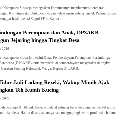
ah Kabupaten Sidoarjo menegaskan komitmennya memberantas peredaran
legal. Komitmen itu dibuktikan dengan pelaksanaan sidang Tindak Pidana Ringan
pelanggar hasil operasi Satpol PP di Kantor…
lindungan Perempuan dan Anak, DP3AKB
gun Jejaring hingga Tingkat Desa
s 2026
h Kabupaten Sidoarjo melalui Dinas Pemberdayaan Perempuan, Perlindungan
Berencana (DP3AKB) terus memperkuat pemberdayaan masyarakat di tingkat
am Gerakan Jejaring Kelompok Warga. Kepala DP3AKB…
Tidur Jadi Ladang Rezeki, Wabup Mimik Ajak
ngkan Teh Kumis Kucing
us 2026
ti Sidoarjo Hj. Mimik Idayana melihat peluang besar dari tanaman herbal untuk
nomian desa. Hal itu disampaikannya saat mengunjungi sentra produksi teh daun
…