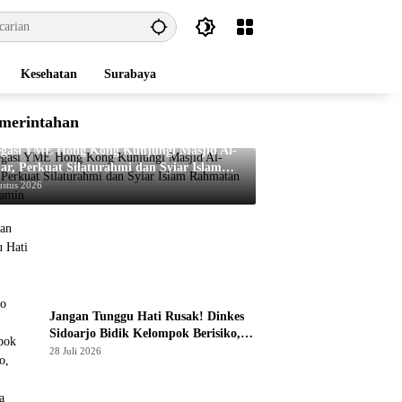
Kesehatan
Surabaya
merintahan
egasi YME Hong Kong Kunjungi Masjid Al-
ar, Perkuat Silaturahmi dan Syiar Islam
matan Lil ‘Alamin
ustus 2026
Jangan Tunggu Hati Rusak! Dinkes
Sidoarjo Bidik Kelompok Berisiko,
Perang Terbuka Lawan Hepatitis
28 Juli 2026