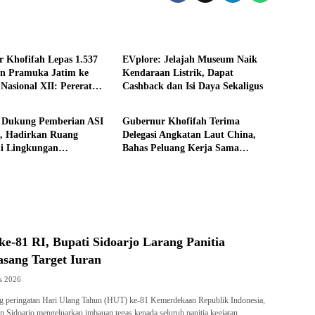
e
Ekonomi
 Khofifah Lepas 1.537
EVplore: Jelajah Museum Naik
en Pramuka Jatim ke
Kendaraan Listrik, Dapat
Nasional XII: Pererat
Cashback dan Isi Daya Sekaligus
i
Headline
raan, Perkuat Persatuan
arkan Semangat
i Dukung Pemberian ASI
Gubernur Khofifah Terima
isme
f, Hadirkan Ruang
Delegasi Angkatan Laut China,
di Lingkungan
Bahas Peluang Kerja Sama
aan
Teknologi Perkapalan
e-81 RI, Bupati Sidoarjo Larang Panitia
asang Target Iuran
s 2026
 peringatan Hari Ulang Tahun (HUT) ke-81 Kemerdekaan Republik Indonesia,
 Sidoarjo mengeluarkan imbauan tegas kepada seluruh panitia kegiatan