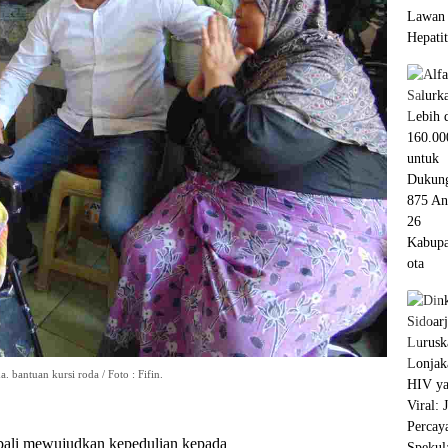
 bantuan kursi roda / Foto : Fifin.
bali mewujudkan kepedulian kepada