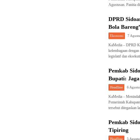
Agustusan. Panitia 
DPRD Sidoar
Bola Bareng”
Ekonomi
7 Agust
KaMedia – DPRD Kab
kelembagaan dengan 
legislatif dan ekseku
Pemkab Sido
Bupati: Jag
Headline
6 Agustu
KaMedia – Menindakl
Pemerintah Kabupate
tersebut ditegaskan 
Pemkab Sidoa
Tipiring
Headline
5 Agustu