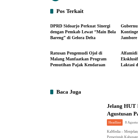
Pos Terkait
Ekonomi
Headlin
DPRD Sidoarjo Perkuat Sinergi
Gubernur
dengan Pemkab Lewat “Main Bola
Konting
Bareng” di Gelora Delta
Jambore 
Ekonomi
Ekonom
Persauda
dan Kob
Ratusan Pengemudi Ojol di
Alfamid
Nasional
Malang Manfaatkan Program
Eksklusi
Pemutihan Pajak Kendaraan
Laktasi 
Perusah
Baca Juga
Jelang HUT k
Agustusan P
Headline
8 Agustu
KaMedia – Menjelang
Pemerintah Kabupaten