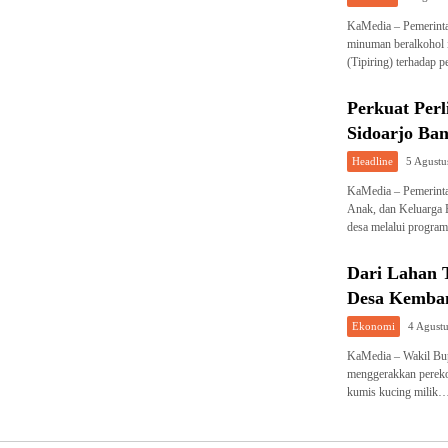
KaMedia – Pemerint
minuman beralkohol i
(Tipiring) terhadap 
Perkuat Per
Sidoarjo Ban
Headline
5 Agustu
KaMedia – Pemerinta
Anak, dan Keluarga 
desa melalui progr
Dari Lahan 
Desa Kemba
Ekonomi
4 Agust
KaMedia – Wakil Bupa
menggerakkan pereko
kumis kucing milik