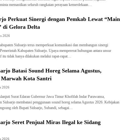
diminta memastikan seluruh rangkaian perayaan kemerdekaan…
jo Perkuat Sinergi dengan Pemkab Lewat “Main
 di Gelora Delta
us 2026
upaten Sidoarjo terus memperkuat komunikasi dan membangun sinergi
Pemerintah Kabupaten Sidoarjo. Upaya mempererat hubungan antara unsur
tif itu tidak hanya dilakukan melalui rapat-rapat…
arjo Batasi Sound Horeg Selama Agustus,
a Marwah Kota Santri
s 2026
anjuti Surat Edaran Gubernur Jawa Timur Khofifah Indar Parawansa,
n Sidoarjo membatasi penggunaan sound horeg selama Agustus 2026. Kebijakan
langsung oleh Bupati Sidoarjo, Subandi, sebagai…
rjo Seret Penjual Miras Ilegal ke Sidang
s 2026