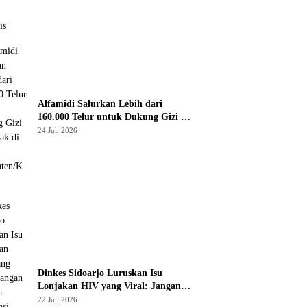
Alfamidi Salurkan Lebih dari
160.000 Telur untuk Dukung Gizi 875
Anak di 26 Kabupaten/Kota
24 Juli 2026
Dinkes Sidoarjo Luruskan Isu
Lonjakan HIV yang Viral: Jangan
Percaya Spekulasi, Penanganan
22 Juli 2026