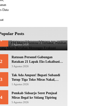
Berbasis Data Terus Diperkuat
Popular Posts
Mencekam! KM Mutiara Sentosa 2
1
Terbakar, Puluhan Penumpang
Masih Bertahan Menunggu
2 Agustus 2026
Evakuasi
Ratusan Personel Gabungan
2
Ratakan 21 Lapak Eks Lokalisasi
Krengseng
3 Agustus 2026
Tak Ada Ampun! Bupati Subandi
3
Tutup Tiga Toko Miras Nakal,
Ratusan Botol Disita
1 Agustus 2026
Pemkab Sidoarjo Seret Penjual
4
Miras Ilegal ke Sidang Tipiring
5 Agustus 2026