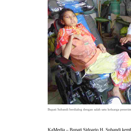
Bupati Subandi berdialog dengan salah satu keluarga penerima.
KaMedia – Bupati Sidoarjo H. Subandi kem