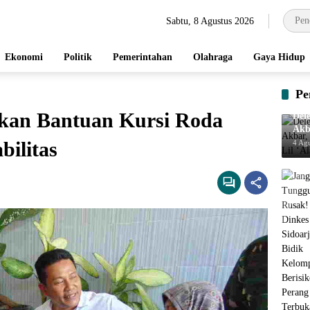
Sabtu, 8 Agustus 2026
Ekonomi
Politik
Pemerintahan
Olahraga
Gaya Hidup
Pe
rkan Bantuan Kursi Roda
Del
Akb
Rah
bilitas
4 Ag