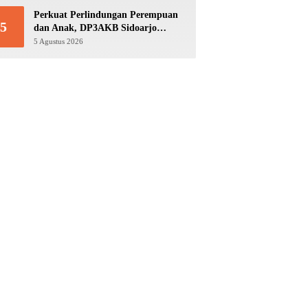
Perkuat Perlindungan Perempuan
5
dan Anak, DP3AKB Sidoarjo
Bangun Jejaring hingga Tingkat
5 Agustus 2026
Desa