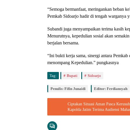
“Semoga bermanfaat, meringankan beban kel
Pemkab Sidoarjo hadir di tengah warganya ya
Subandi juga menyampaikan terima kasih kep
Menurutnya, kepedulian sosial akan semakin
berjalan bersama.
“Ini bukti kerja sama, sinergi antara Pemkab
menompang Kepedulian.” pungkasnya
Tag:
Bupati
Sidoarjo
Penulis: Fifin Junaidi
Editor: Ferdiansyah
Ciptakan Situasi Aman Pasca Kerusu
Kapolda Jatim Terima Audiensi Maha