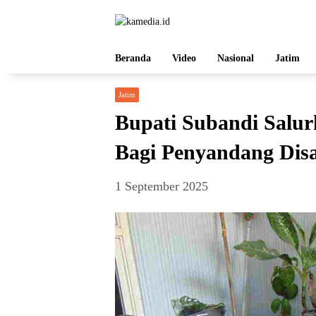
Langsung
ke
konten
Beranda
Video
Nasional
Jatim
Jatim
Bupati Subandi Salu
Bagi Penyandang Disa
1 September 2025