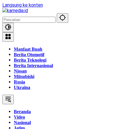
Langsung ke konten
Manfaat Buah
Berita Otomotif
Berita Teknologi
Berita Internasional
Nissan
Mitsubishi
Rusia
Ukraina
Beranda
Video
Nasional
Jatim