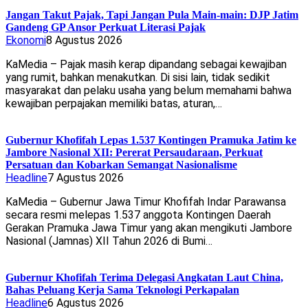
Jangan Takut Pajak, Tapi Jangan Pula Main-main: DJP Jatim
Gandeng GP Ansor Perkuat Literasi Pajak
Ekonomi
8 Agustus 2026
KaMedia – Pajak masih kerap dipandang sebagai kewajiban
yang rumit, bahkan menakutkan. Di sisi lain, tidak sedikit
masyarakat dan pelaku usaha yang belum memahami bahwa
kewajiban perpajakan memiliki batas, aturan,…
Gubernur Khofifah Lepas 1.537 Kontingen Pramuka Jatim ke
Jambore Nasional XII: Pererat Persaudaraan, Perkuat
Persatuan dan Kobarkan Semangat Nasionalisme
Headline
7 Agustus 2026
KaMedia – Gubernur Jawa Timur Khofifah Indar Parawansa
secara resmi melepas 1.537 anggota Kontingen Daerah
Gerakan Pramuka Jawa Timur yang akan mengikuti Jambore
Nasional (Jamnas) XII Tahun 2026 di Bumi…
Gubernur Khofifah Terima Delegasi Angkatan Laut China,
Bahas Peluang Kerja Sama Teknologi Perkapalan
Headline
6 Agustus 2026