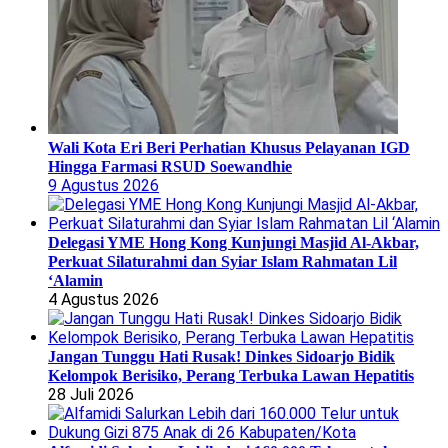
Wali Kota Eri Beri Perhatian Khusus Pelayanan IGD
Hingga Farmasi RSUD Soewandhie
9 Agustus 2026
Delegasi YME Hong Kong Kunjungi Masjid Al-Akbar,
Perkuat Silaturahmi dan Syiar Islam Rahmatan Lil
‘Alamin
4 Agustus 2026
Jangan Tunggu Hati Rusak! Dinkes Sidoarjo Bidik
Kelompok Berisiko, Perang Terbuka Lawan Hepatitis
28 Juli 2026