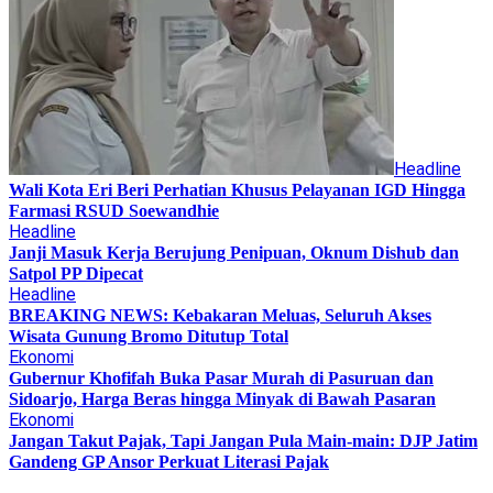
Headline
Wali Kota Eri Beri Perhatian Khusus Pelayanan IGD Hingga
Farmasi RSUD Soewandhie
Headline
Janji Masuk Kerja Berujung Penipuan, Oknum Dishub dan
Satpol PP Dipecat
Headline
BREAKING NEWS: Kebakaran Meluas, Seluruh Akses
Wisata Gunung Bromo Ditutup Total
Ekonomi
Gubernur Khofifah Buka Pasar Murah di Pasuruan dan
Sidoarjo, Harga Beras hingga Minyak di Bawah Pasaran
Ekonomi
Jangan Takut Pajak, Tapi Jangan Pula Main-main: DJP Jatim
Gandeng GP Ansor Perkuat Literasi Pajak