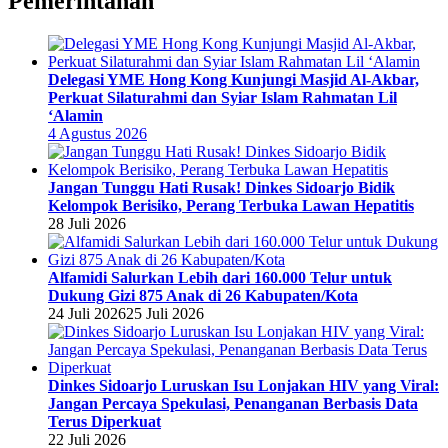
Pemerintahan
Delegasi YME Hong Kong Kunjungi Masjid Al-Akbar,
Perkuat Silaturahmi dan Syiar Islam Rahmatan Lil
‘Alamin
4 Agustus 2026
Jangan Tunggu Hati Rusak! Dinkes Sidoarjo Bidik
Kelompok Berisiko, Perang Terbuka Lawan Hepatitis
28 Juli 2026
Alfamidi Salurkan Lebih dari 160.000 Telur untuk
Dukung Gizi 875 Anak di 26 Kabupaten/Kota
24 Juli 2026
25 Juli 2026
Dinkes Sidoarjo Luruskan Isu Lonjakan HIV yang Viral:
Jangan Percaya Spekulasi, Penanganan Berbasis Data
Terus Diperkuat
22 Juli 2026