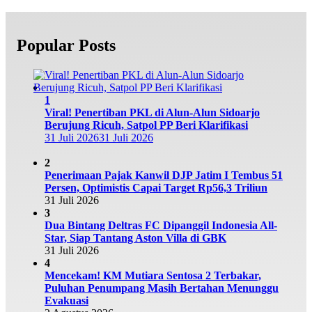
Popular Posts
1
Viral! Penertiban PKL di Alun-Alun Sidoarjo
Berujung Ricuh, Satpol PP Beri Klarifikasi
31 Juli 2026
31 Juli 2026
2
Penerimaan Pajak Kanwil DJP Jatim I Tembus 51
Persen, Optimistis Capai Target Rp56,3 Triliun
31 Juli 2026
3
Dua Bintang Deltras FC Dipanggil Indonesia All-
Star, Siap Tantang Aston Villa di GBK
31 Juli 2026
4
Mencekam! KM Mutiara Sentosa 2 Terbakar,
Puluhan Penumpang Masih Bertahan Menunggu
Evakuasi