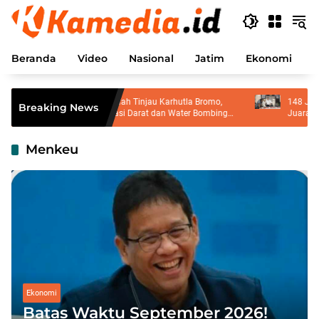
Langsung
ke
konten
Beranda
Video
Nasional
Jatim
Ekonomi
P
Gubernur Khofifah Tinjau Karhutla Bromo,
148 Jepretan, 9
Breaking News
Pastikan Operasi Darat dan Water Bombing
Juara Lomba F
Dimaksimalkan
Menkeu
Ekonomi
Batas Waktu September 2026!