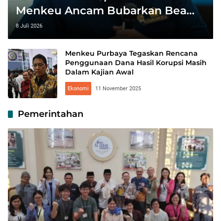
Menkeu Ancam Bubarkan Bea
Cukai Jika Gagal Berbenah
8 Juli 2026
Menkeu Purbaya Tegaskan Rencana
Penggunaan Dana Hasil Korupsi Masih
Dalam Kajian Awal
Ekonomi
11 November 2025
Pemerintahan