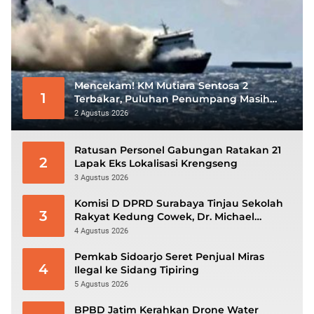
Mencekam! KM Mutiara Sentosa 2
1
Terbakar, Puluhan Penumpang Masih
Bertahan Menunggu Evakuasi
2 Agustus 2026
Ratusan Personel Gabungan Ratakan 21
2
Lapak Eks Lokalisasi Krengseng
3 Agustus 2026
Komisi D DPRD Surabaya Tinjau Sekolah
3
Rakyat Kedung Cowek, Dr. Michael
Leksodimulyo: “Membangun Karakter
4 Agustus 2026
untuk Memutus Rantai Kemiskinan”
Pemkab Sidoarjo Seret Penjual Miras
4
Ilegal ke Sidang Tipiring
5 Agustus 2026
BPBD Jatim Kerahkan Drone Water