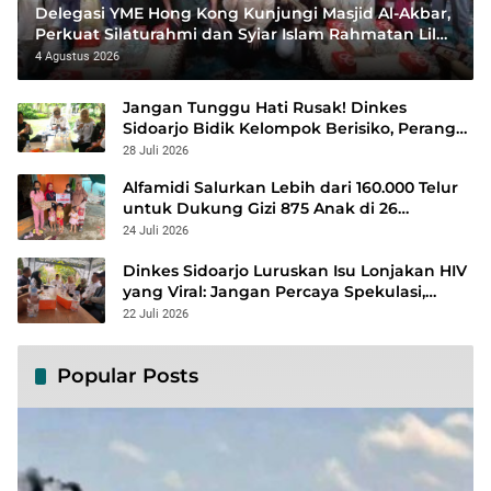
Delegasi YME Hong Kong Kunjungi Masjid Al-Akbar,
Perkuat Silaturahmi dan Syiar Islam Rahmatan Lil
‘Alamin
4 Agustus 2026
Jangan Tunggu Hati Rusak! Dinkes
Sidoarjo Bidik Kelompok Berisiko, Perang
Terbuka Lawan Hepatitis
28 Juli 2026
Alfamidi Salurkan Lebih dari 160.000 Telur
untuk Dukung Gizi 875 Anak di 26
Kabupaten/Kota
24 Juli 2026
Dinkes Sidoarjo Luruskan Isu Lonjakan HIV
yang Viral: Jangan Percaya Spekulasi,
Penanganan Berbasis Data Terus
22 Juli 2026
Diperkuat
Popular Posts