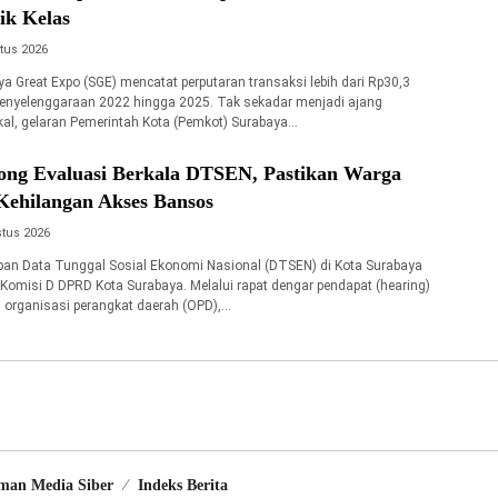
ik Kelas
tus 2026
a Great Expo (SGE) mencatat perputaran transaksi lebih dari Rp30,3
penyelenggaraan 2022 hingga 2025. Tak sekadar menjadi ajang
kal, gelaran Pemerintah Kota (Pemkot) Surabaya…
ong Evaluasi Berkala DTSEN, Pastikan Warga
Kehilangan Akses Bansos
tus 2026
an Data Tunggal Sosial Ekonomi Nasional (DTSEN) di Kota Surabaya
 Komisi D DPRD Kota Surabaya. Melalui rapat dengar pendapat (hearing)
 organisasi perangkat daerah (OPD),…
man Media Siber
Indeks Berita