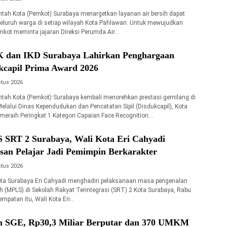
tah Kota (Pemkot) Surabaya menargetkan layanan air bersih dapat
seluruh warga di setiap wilayah Kota Pahlawan. Untuk mewujudkan
emkot meminta jajaran Direksi Perumda Air…
IK dan IKD Surabaya Lahirkan Penghargaan
ukcapil Prima Award 2026
tus 2026
tah Kota (Pemkot) Surabaya kembali menorehkan prestasi gemilang di
Melalui Dinas Kependudukan dan Pencatatan Sipil (Disdukcapil), Kota
 meraih Peringkat 1 Kategori Capaian Face Recognition…
 SRT 2 Surabaya, Wali Kota Eri Cahyadi
san Pelajar Jadi Pemimpin Berkarakter
tus 2026
ota Surabaya Eri Cahyadi menghadiri pelaksanaan masa pengenalan
h (MPLS) di Sekolah Rakyat Terintegrasi (SRT) 2 Kota Surabaya, Rabu
empatan itu, Wali Kota Eri…
 SGE, Rp30,3 Miliar Berputar dan 370 UMKM