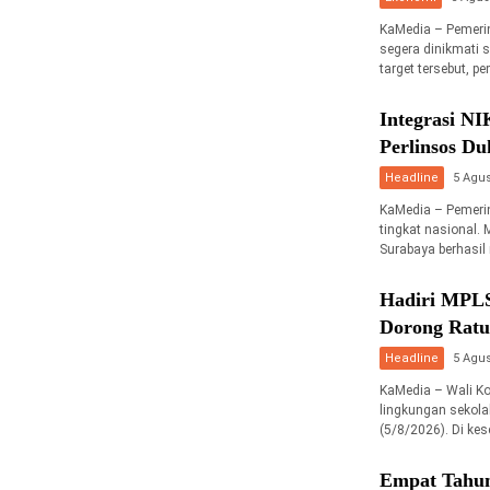
KaMedia – Pemerin
segera dinikmati 
target tersebut, p
Integrasi N
Perlinsos D
Headline
5 Agus
KaMedia – Pemerin
tingkat nasional. 
Surabaya berhasil
Hadiri MPLS
Dorong Ratu
Headline
5 Agus
KaMedia – Wali K
lingkungan sekola
(5/8/2026). Di kes
Empat Tahun