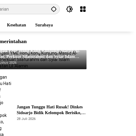
Kesehatan
Surabaya
merintahan
egasi YME Hong Kong Kunjungi Masjid Al-
ar, Perkuat Silaturahmi dan Syiar Islam
matan Lil ‘Alamin
ustus 2026
Jangan Tunggu Hati Rusak! Dinkes
Sidoarjo Bidik Kelompok Berisiko,
Perang Terbuka Lawan Hepatitis
28 Juli 2026