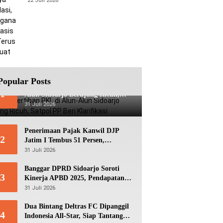
22 Juli 2026
Berbasis Data Terus Diperkuat
Popular Posts
Viral! Penertiban PKL di Alun-
1
Alun Sidoarjo Berujung Ricuh,
Satpol PP Beri Klarifikasi
31 Juli 2026
Penerimaan Pajak Kanwil DJP
2
Jatim I Tembus 51 Persen,
Optimistis Capai Target Rp56,3
31 Juli 2026
Triliun
Banggar DPRD Sidoarjo Soroti
3
Kinerja APBD 2025, Pendapatan
Lampaui Target dan Defisit
31 Juli 2026
Berbalik Jadi Surplus
Dua Bintang Deltras FC Dipanggil
4
Indonesia All-Star, Siap Tantang