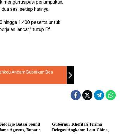
tuk mengantisipasi penumpukan,
ua sesi setiap harinya.
300 hingga 1.400 peserta untuk
rjalan lancar,” tutup Efi.
enkeu Ancam Bubarkan Bea
ne
Headline
idoarjo Batasi Sound
Gubernur Khofifah Terima
lama Agustus, Bupati:
Delegasi Angkatan Laut China,