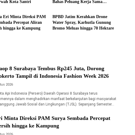
wah Kota Santri
Bahas Peluang Kerja Sama
i
Headline
Teknologi Perkapalan
a Eri Minta Direksi PAM
BPBD Jatim Kerahkan Drone
mbada Percepat Aliran
Water Spray, Karhutla Gunung
ih hingga ke Kampung
Bromo Meluas hingga 70 Hektare
op 8 Surabaya Tembus Rp245 Juta, Dorong
rto Tampil di Indonesia Fashion Week 2026
tus 2026
ta Api Indonesia (Persero) Daerah Operasi 8 Surabaya terus
mennya dalam menghadirkan manfaat berkelanjutan bagi masyarakat
Tanggung Jawab Sosial dan Lingkungan (TJSL). Sepanjang Semester…
ri Minta Direksi PAM Surya Sembada Percepat
Bersih hingga ke Kampung
tus 2026