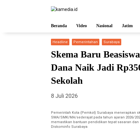
Langsung
ke
konten
Beranda
Video
Nasional
Jatim
Headline
Pemerintahan
Surabaya
Skema Baru Beasiswa
Dana Naik Jadi Rp35
Sekolah
8 Juli 2026
Pemerintah Kota (Pemkot) Surabaya menerapkan s
SMA/SMK/MA/sederajat pada tahun ajaran 2026/2027
memastikan bantuan pendidikan tepat sasaran dan 
Diskominfo Surabaya