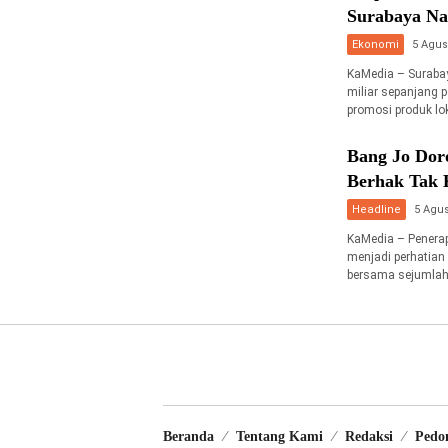
Surabaya Na
Ekonomi
5 Agus
KaMedia – Surabay
miliar sepanjang 
promosi produk lo
Bang Jo Dor
Berhak Tak 
Headline
5 Agus
KaMedia – Penerap
menjadi perhatian
bersama sejumlah
Beranda
Tentang Kami
Redaksi
Pedo