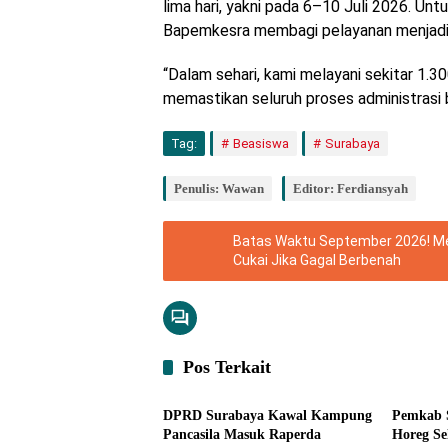
lima hari, yakni pada 6–10 Juli 2026. Un
Bapemkesra membagi pelayanan menjadi d
​“Dalam sehari, kami melayani sekitar 1.
memastikan seluruh proses administrasi be
Tag:
Beasiswa
Surabaya
Penulis: Wawan
Editor: Ferdiansyah
Batas Waktu September 2026! M
Cukai Jika Gagal Berbenah
Pos Terkait
Pemerintahan
Headli
DPRD Surabaya Kawal Kampung
Pemkab S
Pancasila Masuk Raperda
Horeg Se