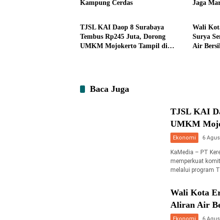
Kampung Cerdas
Jaga Mar
Ekonomi
Ekonom
TJSL KAI Daop 8 Surabaya
Wali Kot
Tembus Rp245 Juta, Dorong
Surya Se
UMKM Mojokerto Tampil di
Air Bers
Indonesia Fashion Week 2026
Baca Juga
TJSL KAI Da
UMKM Mojoke
Ekonomi
6 Agus
KaMedia – PT Kere
memperkuat komit
melalui program 
Wali Kota E
Aliran Air 
Ekonomi
6 Agus