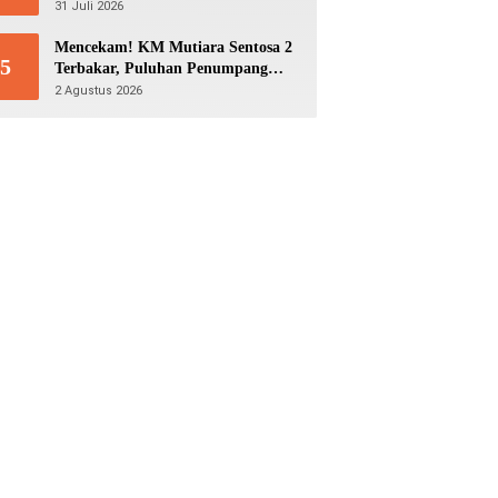
Aston Villa di GBK
31 Juli 2026
Mencekam! KM Mutiara Sentosa 2
5
Terbakar, Puluhan Penumpang
Masih Bertahan Menunggu
2 Agustus 2026
Evakuasi