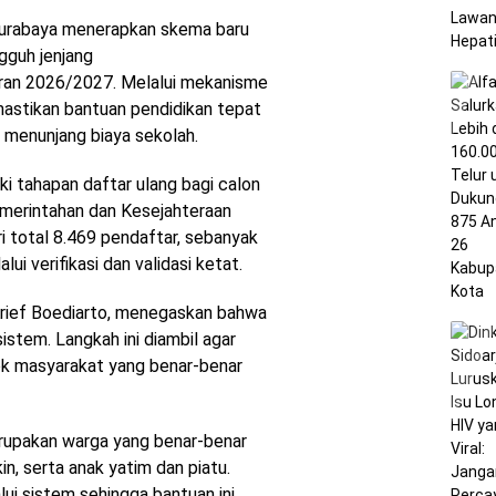
urabaya menerapkan skema baru
guh jenjang
an 2026/2027. Melalui mekanisme
mastikan bantuan pendidikan tepat
 menunjang biaya sekolah.
ki tahapan daftar ulang bagi calon
Pemerintahan dan Kesejahteraan
 total 8.469 pendaftar, sebanyak
ui verifikasi dan validasi ketat.
rief Boediarto, menegaskan bahwa
sistem. Langkah ini diambil agar
ok masyarakat yang benar-benar
rupakan warga yang benar-benar
kin, serta anak yatim dan piatu.
lui sistem sehingga bantuan ini