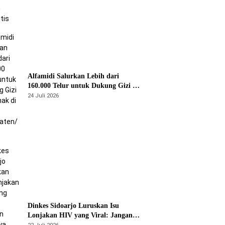
Alfamidi Salurkan Lebih dari
160.000 Telur untuk Dukung Gizi 875
Anak di 26 Kabupaten/Kota
24 Juli 2026
Dinkes Sidoarjo Luruskan Isu
Lonjakan HIV yang Viral: Jangan
Percaya Spekulasi, Penanganan