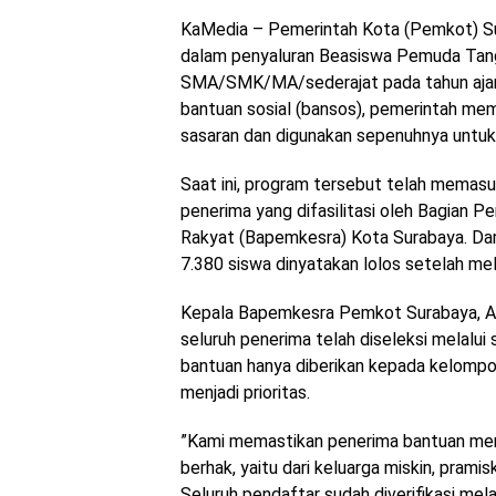
KaMedia – Pemerintah Kota (Pemkot) S
dalam penyaluran Beasiswa Pemuda Tang
SMA/SMK/MA/sederajat pada tahun ajar
bantuan sosial (bansos), pemerintah me
sasaran dan digunakan sepenuhnya untuk
​Saat ini, program tersebut telah memasu
penerima yang difasilitasi oleh Bagian 
Rakyat (Bapemkesra) Kota Surabaya. Dari
7.380 siswa dinyatakan lolos setelah melal
​Kepala Bapemkesra Pemkot Surabaya, A
seluruh penerima telah diseleksi melalui 
bantuan hanya diberikan kepada kelomp
menjadi prioritas.
​”Kami memastikan penerima bantuan me
berhak, yaitu dari keluarga miskin, pramis
Seluruh pendaftar sudah diverifikasi mela