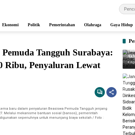
Ekonomi
Politik
Pemerintahan
Olahraga
Gaya Hidup
Pe
 Pemuda Tangguh Surabaya:
Del
Akb
Rah
0 Ribu, Penyaluran Lewat
4 Ag
kema baru dalam penyaluran Beasiswa Pemuda Tangguh jenjang
. Melalui mekanisme bantuan sosial (bansos), pemerintah
digunakan sepenuhnya untuk menunjang biaya sekolah / Foto :