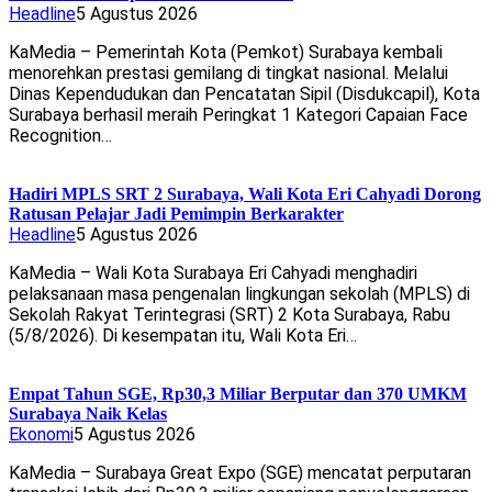
Headline
5 Agustus 2026
KaMedia – Pemerintah Kota (Pemkot) Surabaya kembali
menorehkan prestasi gemilang di tingkat nasional. Melalui
Dinas Kependudukan dan Pencatatan Sipil (Disdukcapil), Kota
Surabaya berhasil meraih Peringkat 1 Kategori Capaian Face
Recognition…
Hadiri MPLS SRT 2 Surabaya, Wali Kota Eri Cahyadi Dorong
Ratusan Pelajar Jadi Pemimpin Berkarakter
Headline
5 Agustus 2026
KaMedia – Wali Kota Surabaya Eri Cahyadi menghadiri
pelaksanaan masa pengenalan lingkungan sekolah (MPLS) di
Sekolah Rakyat Terintegrasi (SRT) 2 Kota Surabaya, Rabu
(5/8/2026). Di kesempatan itu, Wali Kota Eri…
Empat Tahun SGE, Rp30,3 Miliar Berputar dan 370 UMKM
Surabaya Naik Kelas
Ekonomi
5 Agustus 2026
KaMedia – Surabaya Great Expo (SGE) mencatat perputaran