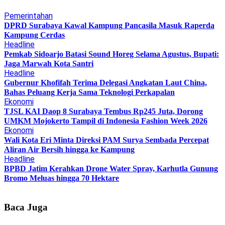
Pemerintahan
DPRD Surabaya Kawal Kampung Pancasila Masuk Raperda
Kampung Cerdas
Headline
Pemkab Sidoarjo Batasi Sound Horeg Selama Agustus, Bupati:
Jaga Marwah Kota Santri
Headline
Gubernur Khofifah Terima Delegasi Angkatan Laut China,
Bahas Peluang Kerja Sama Teknologi Perkapalan
Ekonomi
TJSL KAI Daop 8 Surabaya Tembus Rp245 Juta, Dorong
UMKM Mojokerto Tampil di Indonesia Fashion Week 2026
Ekonomi
Wali Kota Eri Minta Direksi PAM Surya Sembada Percepat
Aliran Air Bersih hingga ke Kampung
Headline
BPBD Jatim Kerahkan Drone Water Spray, Karhutla Gunung
Bromo Meluas hingga 70 Hektare
Baca Juga