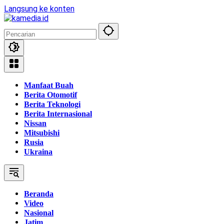
Langsung ke konten
Manfaat Buah
Berita Otomotif
Berita Teknologi
Berita Internasional
Nissan
Mitsubishi
Rusia
Ukraina
Beranda
Video
Nasional
Jatim