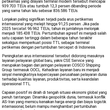
petikemas yang dilayani terminal modern tersebut mencapai
939.703 TEUs atau tumbuh 12,3 persen dibanding periode
yang sama tahun lalu sebesar 836.586 TEUs.
Lonjakan paling signifikan terjadi pada arus petikemas
internasional yang melejit hingga 91,25 persen. Jika pada
2025 tercatat 96.962 TEUs, tahun ini jumlahnya melonjak
menjadi 185.438 TEUs. Pertumbuhan agresif ini menjadi salah
satu capaian tertinggi dalam beberapa tahun terakhir
sekaligus memperkuat posisi TTL sebagai terminal
petikemas dengan pertumbuhan tercepat di Indonesia.
Peningkatan arus internasional tersebut didorong masuknya
layanan pelayaran global baru, yakni CSE Service yang
merupakan bagian dari jaringan pelayaran COSCO Shipping
Group termasuk OOCL. Kehadiran layanan baru ini menjadi
sinyal meningkatnya kepercayaan perusahaan pelayaran dunia
terhadap kualitas layanan, produktivitas, serta keandalan
operasional TTL.
Capaian positif ini diraih di tengah situasi ekonomi global yang
penuh tantangan. Dinamika geopolitik dunia, termasuk konflik
AS-Iran yang memicu kenaikan harga energi dan biaya logistik
internasional, belum mampu menghambat pertumbuhan