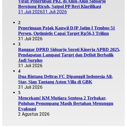
Viral! Penertiban PKL di Alun-Alun Sidoarjo
Berujung Ricuh, Satpol PP Beri Klarifikasi
31 Juli 2026
31 Juli 2026
2
Penerimaan Pajak Kanwil DJP Jatim I Tembus 51
Persen, Optimistis Capai Target Rp56,3 Triliun
31 Juli 2026
3
Banggar DPRD Sidoarjo Soroti Kinerja APBD 2025,
Pendapatan Lampaui Target dan Defisit Berbalik
Jadi Surplus
31 Juli 2026
4
Dua Bintang Deltras FC Dipanggil Indonesia All-
Star, Siap Tantang Aston Villa di GBK
31 Juli 2026
5
Mencekam! KM Mutiara Sentosa 2 Terbakar,
Puluhan Penumpang Masih Bertahan Menunggu
Evakuasi
2 Agustus 2026