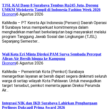
TJSL KAI Daop 8 Surabaya Tembus Rp245 Juta, Dorong
UMKM Mojokerto Tampil di Indonesia Fashion Week 2026
Ekonomi
6 Agustus 2026
KaMedia – PT Kereta Api Indonesia (Persero) Daerah Operasi
8 Surabaya terus memperkuat komitmennya dalam
menghadirkan manfaat berkelanjutan bagi masyarakat melalui
program Tanggung Jawab Sosial dan Lingkungan (TJSL).
Sepanjang Semester…
Wali Kota Eri Minta Direksi PAM Surya Sembada Percepat
Aliran Air Bersih hingga ke Kampung
Ekonomi
6 Agustus 2026
KaMedia – Pemerintah Kota (Pemkot) Surabaya
menargetkan layanan air bersih dapat segera dinikmati seluruh
warga di setiap wilayah Kota Pahlawan. Untuk mewujudkan
target tersebut, pemkot meminta jajaran Direksi Perumda
Air…
Integrasi NIK dan IKD Surabaya Lahirkan Penghargaan
Perlinsos Dukcapil Prima Award 2026