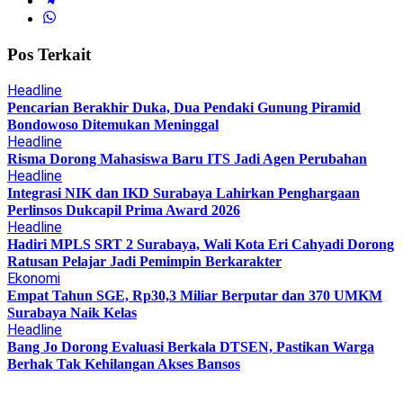
Pos Terkait
Headline
Pencarian Berakhir Duka, Dua Pendaki Gunung Piramid
Bondowoso Ditemukan Meninggal
Headline
Risma Dorong Mahasiswa Baru ITS Jadi Agen Perubahan
Headline
Integrasi NIK dan IKD Surabaya Lahirkan Penghargaan
Perlinsos Dukcapil Prima Award 2026
Headline
Hadiri MPLS SRT 2 Surabaya, Wali Kota Eri Cahyadi Dorong
Ratusan Pelajar Jadi Pemimpin Berkarakter
Ekonomi
Empat Tahun SGE, Rp30,3 Miliar Berputar dan 370 UMKM
Surabaya Naik Kelas
Headline
Bang Jo Dorong Evaluasi Berkala DTSEN, Pastikan Warga
Berhak Tak Kehilangan Akses Bansos