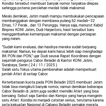
Kondisi tersebut membuat banyak nomor terpaksa dilepas
sehingga potensi perolehan medali tidak maksimal.
Meski demikian, Jatim masih mampu membukukan pencapaian
membanggakan dengan membawa pulang 62 medali—32
Emas, 17 Perak , dan 13 Perunggu. Hanya saja, menurut Kabid
Binpres KONI Jatim, Dudi Harjantoro, hasil tersebut baru
menggambarkan kemampuan maksimal dengan persiapan
yang minim.
“Sudah kami evaluasi, dan hasilnya mereka sudah berjuang
maksimal. Namun, ke depan kami harus lebih siap menghadapi
BK PON dan PON,” ujar Dudi seusai Rapat Koordinasi dengan
sejumlah pengurus Cabor Beladiri di Kantor KONI Jatim,
Surabaya, Senin ( 24 / 11 / 2025 ).
Salah satu fokus utama pembenahan adalah memperkuat
jumlah Atlet di setiap Cabor.
Keterbatasan kuota pada PON Beladiri 2025 membuat Jatim
tidak bisa mengikuti banyak nomor, namun demikian beberapa
Cabor Beladiri di Jatim juga sedikit memiliki Atlet yang bisa
bersaing. Sebut saja Sambo dan Kempo yang hanya mengirim
satu Atlet. Kondisi ini menjadi catatan serius, terutama karena
peta kekuatan Nasional di Cabang Beladiri semakin merata.