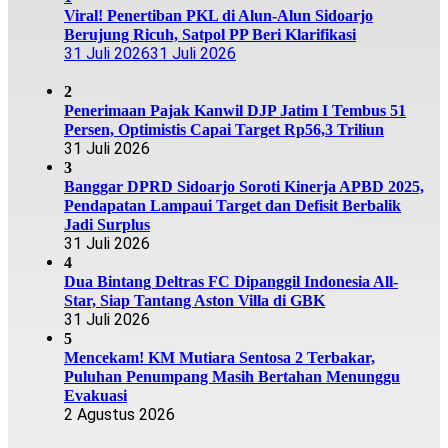
Viral! Penertiban PKL di Alun-Alun Sidoarjo
Berujung Ricuh, Satpol PP Beri Klarifikasi
31 Juli 2026
31 Juli 2026
2
Penerimaan Pajak Kanwil DJP Jatim I Tembus 51
Persen, Optimistis Capai Target Rp56,3 Triliun
31 Juli 2026
3
Banggar DPRD Sidoarjo Soroti Kinerja APBD 2025,
Pendapatan Lampaui Target dan Defisit Berbalik
Jadi Surplus
31 Juli 2026
4
Dua Bintang Deltras FC Dipanggil Indonesia All-
Star, Siap Tantang Aston Villa di GBK
31 Juli 2026
5
Mencekam! KM Mutiara Sentosa 2 Terbakar,
Puluhan Penumpang Masih Bertahan Menunggu
Evakuasi
2 Agustus 2026